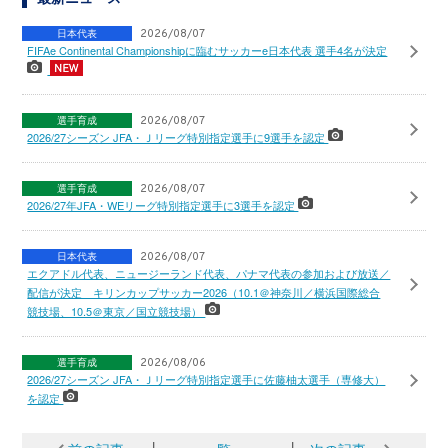
日本代表
2026/08/07
FIFAe Continental Championshipに臨むサッカーe日本代表 選手4名が決定
選手育成
2026/08/07
2026/27シーズン JFA・Ｊリーグ特別指定選手に9選手を認定
選手育成
2026/08/07
2026/27年JFA・WEリーグ特別指定選手に3選手を認定
日本代表
2026/08/07
エクアドル代表、ニュージーランド代表、パナマ代表の参加および放送／
配信が決定 キリンカップサッカー2026（10.1＠神奈川／横浜国際総合
競技場、10.5＠東京／国立競技場）
選手育成
2026/08/06
2026/27シーズン JFA・Ｊリーグ特別指定選手に佐藤柚太選手（専修大）
を認定