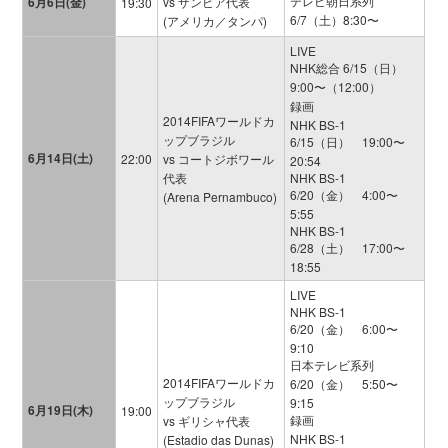
テレビ朝日系列
6月6日(金)
vs ザンビア代表
19:30
6/7（土）8:30〜
(アメリカ／タンパ)
LIVE
NHK総合 6/15（日）
9:00〜（12:00）
録画
2014FIFAワールドカ
NHK BS-1
ップブラジル
6/15（日） 19:00〜
6月14日(土)
22:00
vs コートジボワール
20:54
代表
NHK BS-1
6/20（金） 4:00〜
(Arena Pernambuco)
5:55
NHK BS-1
6/28（土） 17:00〜
18:55
LIVE
NHK BS-1
6/20（金） 6:00〜
9:10
日本テレビ系列
2014FIFAワールドカ
6/20（金） 5:50〜
ップブラジル
9:15
6月19日(木)
19:00
録画
vs ギリシャ代表
NHK BS-1
(Estadio das Dunas)