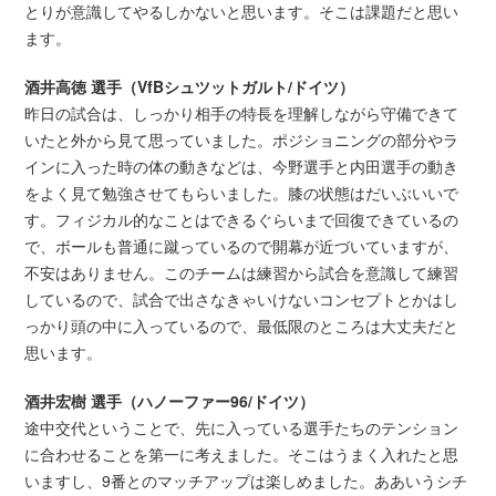
とりが意識してやるしかないと思います。そこは課題だと思い
ます。
酒井高徳 選手（VfBシュツットガルト/ドイツ）
昨日の試合は、しっかり相手の特長を理解しながら守備できて
いたと外から見て思っていました。ポジショニングの部分やラ
インに入った時の体の動きなどは、今野選手と内田選手の動き
をよく見て勉強させてもらいました。膝の状態はだいぶいいで
す。フィジカル的なことはできるぐらいまで回復できているの
で、ボールも普通に蹴っているので開幕が近づいていますが、
不安はありません。このチームは練習から試合を意識して練習
しているので、試合で出さなきゃいけないコンセプトとかはし
っかり頭の中に入っているので、最低限のところは大丈夫だと
思います。
酒井宏樹 選手（ハノーファー96/ドイツ）
途中交代ということで、先に入っている選手たちのテンション
に合わせることを第一に考えました。そこはうまく入れたと思
いますし、9番とのマッチアップは楽しめました。ああいうシチ