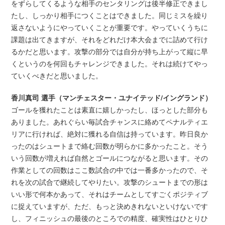
をずらしてくるような相手のセンタリングは後半修正できまし
たし、しっかり相手につくことはできました。同じミスを繰り
返さないようにやっていくことが重要です。やっていくうちに
課題は出てきますが、それをどれだけ本大会までに詰めて行け
るかだと思います。攻撃の部分では自分が持ち上がって縦に早
くというのを何回もチャレンジできました。それは続けてやっ
ていくべきだと思いました。
香川真司 選手（マンチェスター・ユナイテッド/イングランド）
ゴールを獲れたことは素直に嬉しかったし、ほっとした部分も
ありました。あれぐらい毎試合チャンスに絡めてペナルティエ
リアに行ければ、絶対に獲れる自信は持っています。昨日良か
ったのはシュートまで絡む回数が明らかに多かったこと。そう
いう回数が増えれば自然とゴールにつながると思います。その
作業としての回数はここ数試合の中では一番多かったので、そ
れを次の試合で継続してやりたい。攻撃のシュートまでの形は
いい形で何本かあって、それはチームとしてすごくポジティブ
に捉えていますが、ただ、もっと決めきれないといけないです
し、フィニッシュの最後のところでの精度、確実性はひとりひ