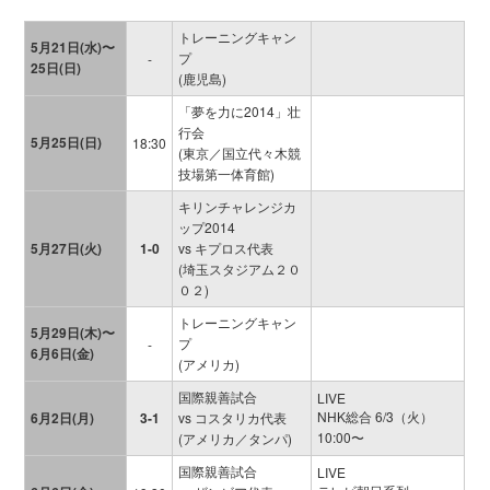
トレーニングキャン
5月21日(水)〜
プ
-
25日(日)
(鹿児島)
「夢を力に2014」壮
行会
5月25日(日)
18:30
(東京／国立代々木競
技場第一体育館)
キリンチャレンジカ
ップ2014
5月27日(火)
1-0
vs キプロス代表
(埼玉スタジアム２０
０２)
トレーニングキャン
5月29日(木)〜
プ
-
6月6日(金)
(アメリカ)
国際親善試合
LIVE
NHK総合 6/3（火）
6月2日(月)
3-1
vs コスタリカ代表
10:00〜
(アメリカ／タンパ)
国際親善試合
LIVE