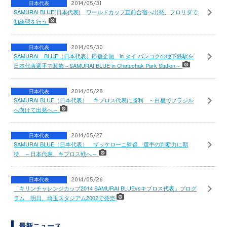
日本代表
2014/05/31
SAMURAI BLUE(日本代表) ワールドカップ直前合宿へ出発、フロリダで
初練習を行う
日本代表
2014/05/30
SAMURAI BLUE（日本代表）応援企画 in タイ バンコクの地下鉄駅を
日本代表選手で装飾～SAMURAI BLUE in Chatuchak Park Station～
日本代表
2014/05/28
SAMURAI BLUE（日本代表） キプロス代表に勝利 ～白星でブラジル
へ向けて出発へ～
日本代表
2014/05/27
SAMURAI BLUE（日本代表） ザッケローニ監督、選手の判断力に期
待 ～日本代表、キプロス戦へ～
日本代表
2014/05/26
「キリンチャレンジカップ2014 SAMURAI BLUEvsキプロス代表」プログ
ラム 明日、埼玉スタジアム2002で発売
最新ニュース