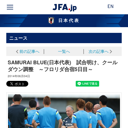
EN
日本代表
ニュース
前の記事へ
│
一覧へ
│
次の記事へ
SAMURAI BLUE(日本代表) 試合明け、クール
ダウン調整 ～フロリダ合宿5日目～
2014年06月04日