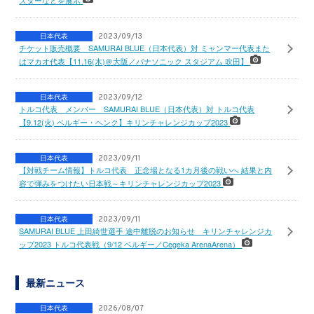
スターなどを展示
日本代表
2023/09/13
チケット販売概要 SAMURAI BLUE（日本代表）対 ミャンマー代表また
はマカオ代表【11.16(木)＠大阪／パナソニック スタジアム 吹田】
日本代表
2023/09/12
トルコ代表 メンバー SAMURAI BLUE（日本代表）対 トルコ代表
【9.12(火) ベルギー・ヘンク】キリンチャレンジカップ2023
日本代表
2023/09/11
【対戦チーム情報】トルコ代表 正念場となる1カ月後の戦いへ 結果と内
容で弾みをつけたい日本戦～キリンチャレンジカップ2023
日本代表
2023/09/11
SAMURAI BLUE 上田綺世選手 途中離脱のお知らせ キリンチャレンジカ
ップ2023 トルコ代表戦（9/12 ベルギー／Cegeka ArenaArena）
最新ニュース
日本代表
2026/08/07