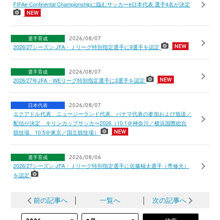
FIFAe Continental Championshipに臨むサッカーe日本代表 選手4名が決定
選手育成
2026/08/07
2026/27シーズン JFA・Ｊリーグ特別指定選手に9選手を認定
選手育成
2026/08/07
2026/27年JFA・WEリーグ特別指定選手に3選手を認定
日本代表
2026/08/07
エクアドル代表、ニュージーランド代表、パナマ代表の参加および放送／
配信が決定 キリンカップサッカー2026（10.1＠神奈川／横浜国際総合
競技場、10.5＠東京／国立競技場）
選手育成
2026/08/06
2026/27シーズン JFA・Ｊリーグ特別指定選手に佐藤柚太選手（専修大）
を認定
前の記事へ
│
一覧へ
│
次の記事へ