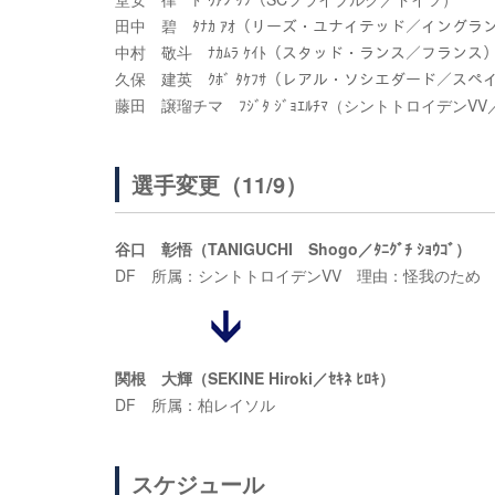
田中 碧 ﾀﾅｶ ｱｵ（リーズ・ユナイテッド／イングラ
中村 敬斗 ﾅｶﾑﾗ ｹｲﾄ（スタッド・ランス／フランス
久保 建英 ｸﾎﾞ ﾀｹﾌｻ（レアル・ソシエダード／スペ
藤田 譲瑠チマ ﾌｼﾞﾀ ｼﾞｮｴﾙﾁﾏ（シントトロイデンV
選手変更（11/9）
谷口 彰悟（TANIGUCHI Shogo／ﾀﾆｸﾞﾁ ｼｮｳｺﾞ）
DF 所属：シントトロイデンVV 理由：怪我のため
関根 大輝（SEKINE Hiroki／ｾｷﾈ ﾋﾛｷ）
DF 所属：柏レイソル
スケジュール