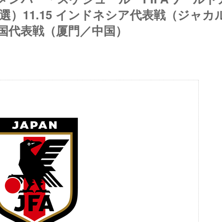
選）11.15 インドネシア代表戦（ジャカ
 中国代表戦（厦門／中国）