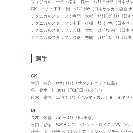
フィジカルコーチ：松本 良一 ﾏﾂﾓﾄ ﾘｮｳｲﾁ（日
GKコーチ：下田 崇 ｼﾓﾀﾞ ﾀｶｼ（日本サッカー協会
テクニカルスタッフ：寺門 大輔 ﾃﾗｶﾄﾞ ﾀﾞｲｽｹ（
テクニカルスタッフ：中下 征樹 ﾅｶｼﾀ ﾏｻｷ（日本
テクニカルスタッフ：若林 大智 ﾜｶﾊﾞﾔｼ ﾀｲﾁ（日
テクニカルスタッフ：渡邉 秀朗 ﾜﾀﾅﾍﾞ ﾋﾃﾞｱｷ（
選手
GK
大迫 敬介 ｵｵｻｺ ｹｲｽｹ（サンフレッチェ広島）
谷 晃生 ﾀﾆ ｺｳｾｲ（FC町田ゼルビア）
鈴木 彩艶 ｽｽﾞｷ ｻﾞｲｵﾝ（パルマ・カルチョ／イタリ
DF
長友 佑都 ﾅｶﾞﾄﾓ ﾕｳﾄ（FC東京）
谷口 彰悟 ﾀﾆｸﾞﾁ ｼｮｳｺﾞ（シントトロイデンVV／ベ
板倉 滉 ｲﾀｸﾗ ｺｳ（ボルシア・メンヘングラートバ