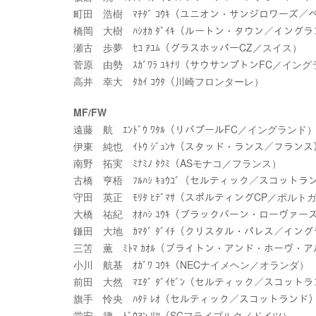
町田 浩樹 ﾏﾁﾀﾞ ｺｳｷ（ユニオン・サンジロワーズ／
橋岡 大樹 ﾊｼｵｶ ﾀﾞｲｷ（ルートン・タウン／イング
瀬古 歩夢 ｾｺ ｱﾕﾑ（グラスホッパーCZ／スイス）
菅原 由勢 ｽｶﾞﾜﾗ ﾕｷﾅﾘ（サウサンプトンFC／イン
高井 幸大 ﾀｶｲ ｺｳﾀ（川崎フロンターレ）
MF/FW
遠藤 航 ｴﾝﾄﾞｳ ﾜﾀﾙ（リバプールFC／イングランド
伊東 純也 ｲﾄｳ ｼﾞｭﾝﾔ（スタッド・ランス／フランス
南野 拓実 ﾐﾅﾐﾉ ﾀｸﾐ（ASモナコ／フランス）
古橋 亨梧 ﾌﾙﾊｼ ｷｮｳｺﾞ（セルティック／スコットラ
守田 英正 ﾓﾘﾀ ﾋﾃﾞﾏｻ（スポルティングCP／ポルト
大橋 祐紀 ｵｵﾊｼ ﾕｳｷ（ブラックバーン・ローヴァ
鎌田 大地 ｶﾏﾀﾞ ﾀﾞｲﾁ（クリスタル・パレス／イン
三笘 薫 ﾐﾄﾏ ｶｵﾙ（ブライトン・アンド・ホーヴ・
小川 航基 ｵｶﾞﾜ ｺｳｷ（NECナイメヘン／オランダ）
前田 大然 ﾏｴﾀﾞ ﾀﾞｲｾﾞﾝ（セルティック／スコット
旗手 怜央 ﾊﾀﾃ ﾚｵ（セルティック／スコットランド
堂安 律 ﾄﾞｳｱﾝ ﾘﾂ（SCフライブルク／ドイツ）