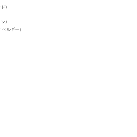
ンド）
）
イン）
V／ベルギー）