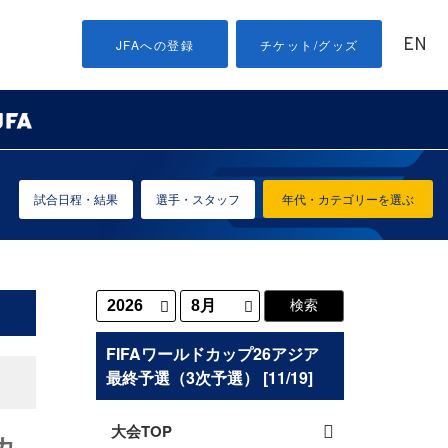
EN
JFAへの登録
チケット/グッズ
試合日程・結果
選手・スタッフ
年代・カテゴリーを選ぶ
FIFAワールドカップ26アジア
最終予選（3次予選） [11/19]
大会TOP
カ