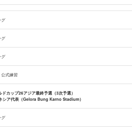
ング
ング
ング
・公式練習
ールドカップ26アジア最終予選（3次予選）
シア代表（Gelora Bung Karno Stadium）
ング