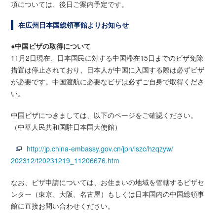
項については、後日ご案内予定です。
在広州日本国総領事館よりお知らせ
●中国ビザの取得について
11月2日現在、日本国民に対する中国滞在15日までのビザ免除
措置は停止されており、日本人が中国に入国する際は必ずビザ
が必要です。中国渡航に必要なビザは必ずご自身で取得くださ
い。
中国ビザにつきましては、以下のページをご確認ください。
（中華人民共和国駐日本国大使館）
http://jp.china-embassy.gov.cn/jpn/lszc/hzqzyw/
202312/t20231219_11206676.htm
なお、ビザ申請については、お住まいの地域を管轄するビザセ
ンター（東京、大阪、名古屋）もしくは日本国内の中国総領事
館に直接お問い合わせください。