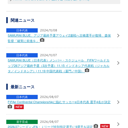
関連ニュース
日本代表
2024/11/08
SAMURAI BLUE、アジア最終予選アウェイ2連戦へ古橋選手が復帰、森保
監督「確実に前進を」
日本代表
2024/11/07
SAMURAI BLUE（日本代表）メンバー・スケジュール FIFAワールドカ
ップ26アジア最終予選（3次予選）11.15 インドネシア代表戦（ジャカル
タ／インドネシア）| 11.19 中国代表戦（厦門／中国）
最新ニュース
日本代表
2026/08/07
FIFAe Continental Championshipに臨むサッカーe日本代表 選手4名が決定
選手育成
2026/08/07
2026/27シーズン JFA・Ｊリーグ特別指定選手に9選手を認定