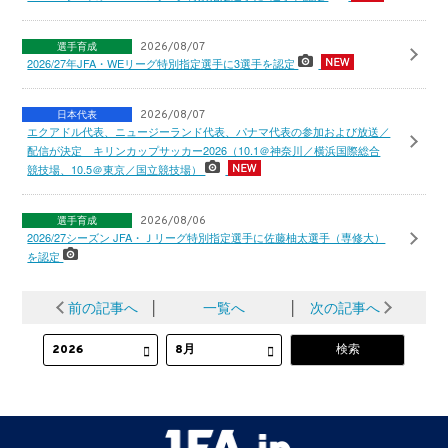
選手育成
2026/08/07
2026/27年JFA・WEリーグ特別指定選手に3選手を認定
日本代表
2026/08/07
エクアドル代表、ニュージーランド代表、パナマ代表の参加および放送／
配信が決定 キリンカップサッカー2026（10.1＠神奈川／横浜国際総合
競技場、10.5＠東京／国立競技場）
選手育成
2026/08/06
2026/27シーズン JFA・Ｊリーグ特別指定選手に佐藤柚太選手（専修大）
を認定
前の記事へ
│
一覧へ
│
次の記事へ