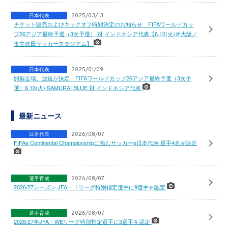
日本代表
2025/03/13
チケット販売およびキックオフ時間決定のお知らせ FIFAワールドカッ
プ26アジア最終予選（3次予選） 対 インドネシア代表【6.10(火)＠大阪／
市立吹田サッカースタジアム】
日本代表
2025/01/09
開催会場、放送が決定 FIFAワールドカップ26アジア最終予選（3次予
選）6.10(火) SAMURAI BLUE 対 インドネシア代表
最新ニュース
日本代表
2026/08/07
FIFAe Continental Championshipに臨むサッカーe日本代表 選手4名が決定
選手育成
2026/08/07
2026/27シーズン JFA・Ｊリーグ特別指定選手に9選手を認定
選手育成
2026/08/07
2026/27年JFA・WEリーグ特別指定選手に3選手を認定