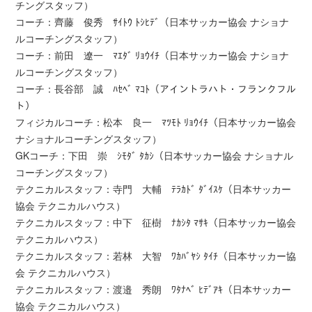
チングスタッフ）
コーチ：齊藤 俊秀 ｻｲﾄｳ ﾄｼﾋﾃﾞ（日本サッカー協会 ナショナ
ルコーチングスタッフ）
コーチ：前田 遼一 ﾏｴﾀﾞ ﾘｮｳｲﾁ（日本サッカー協会 ナショナ
ルコーチングスタッフ）
コーチ：長谷部 誠 ﾊｾﾍﾞ ﾏｺﾄ（アイントラハト・フランクフル
ト）
フィジカルコーチ：松本 良一 ﾏﾂﾓﾄ ﾘｮｳｲﾁ（日本サッカー協会
ナショナルコーチングスタッフ）
GKコーチ：下田 崇 ｼﾓﾀﾞ ﾀｶｼ（日本サッカー協会 ナショナル
コーチングスタッフ）
テクニカルスタッフ：寺門 大輔 ﾃﾗｶﾄﾞ ﾀﾞｲｽｹ（日本サッカー
協会 テクニカルハウス）
テクニカルスタッフ：中下 征樹 ﾅｶｼﾀ ﾏｻｷ（日本サッカー協会
テクニカルハウス）
テクニカルスタッフ：若林 大智 ﾜｶﾊﾞﾔｼ ﾀｲﾁ（日本サッカー協
会 テクニカルハウス）
テクニカルスタッフ：渡邉 秀朗 ﾜﾀﾅﾍﾞ ﾋﾃﾞｱｷ（日本サッカー
協会 テクニカルハウス）