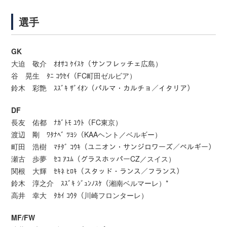
選手
GK
大迫 敬介 ｵｵｻｺ ｹｲｽｹ（サンフレッチェ広島）
谷 晃生 ﾀﾆ ｺｳｾｲ（FC町田ゼルビア）
鈴木 彩艶 ｽｽﾞｷ ｻﾞｲｵﾝ（パルマ・カルチョ／イタリア）
DF
長友 佑都 ﾅｶﾞﾄﾓ ﾕｳﾄ（FC東京）
渡辺 剛 ﾜﾀﾅﾍﾞ ﾂﾖｼ（KAAヘント／ベルギー）
町田 浩樹 ﾏﾁﾀﾞ ｺｳｷ（ユニオン・サンジロワーズ／ベルギー）
瀬古 歩夢 ｾｺ ｱﾕﾑ（グラスホッパーCZ／スイス）
関根 大輝 ｾｷﾈ ﾋﾛｷ（スタッド・ランス／フランス）
鈴木 淳之介 ｽｽﾞｷ ｼﾞｭﾝﾉｽｹ（湘南ベルマーレ）*
高井 幸大 ﾀｶｲ ｺｳﾀ（川崎フロンターレ）
MF/FW