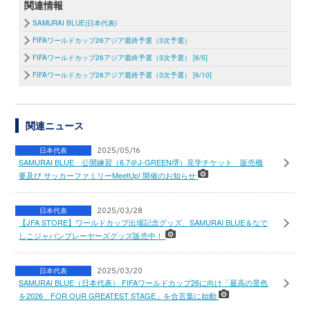
関連情報
SAMURAI BLUE(日本代表)
FIFAワールドカップ26アジア最終予選（3次予選）
FIFAワールドカップ26アジア最終予選（3次予選） [6/5]
FIFAワールドカップ26アジア最終予選（3次予選） [6/10]
関連ニュース
日本代表
2025/05/16
SAMURAI BLUE 公開練習（6.7＠J-GREEN堺）見学チケット 販売概
要及び サッカーファミリーMeetUp! 開催のお知らせ
日本代表
2025/03/28
【JFA STORE】ワールドカップ出場記念グッズ、SAMURAI BLUE＆なで
しこジャパンプレーヤーズグッズ販売中！
日本代表
2025/03/20
SAMURAI BLUE（日本代表） FIFAワールドカップ26に向け「最高の景色
を2026 FOR OUR GREATEST STAGE」を合言葉に始動