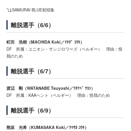
*はSAMURAI BLUE初招集
離脱選手（6/6）
町田 浩樹（MACHIDA Koki／ﾏﾁﾀﾞ ｺｳｷ）
DF 所属：ユニオン・サンジロワーズ（ベルギー） 理由：怪
我のため
離脱選手（6/7）
渡辺 剛（WATANABE Tsuyoshi／ﾜﾀﾅﾍﾞ ﾂﾖｼ）
DF 所属：KAAヘント（ベルギー） 理由：怪我のため
離脱選手（6/9）
熊坂 光希（KUMASAKA Koki／ｸﾏｻｶ ｺｳｷ）