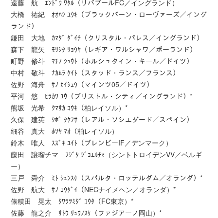
遠藤 航 ｴﾝﾄﾞｳ ﾜﾀﾙ（リバプールFC／イングランド）
大橋 祐紀 ｵｵﾊｼ ﾕｳｷ（ブラックバーン・ローヴァーズ／イング
ランド）
鎌田 大地 ｶﾏﾀﾞ ﾀﾞｲﾁ（クリスタル・パレス／イングランド）
森下 龍矢 ﾓﾘｼﾀ ﾘｮｳﾔ（レギア・ワルシャワ／ポーランド）
町野 修斗 ﾏﾁﾉ ｼｭｳﾄ（ホルシュタイン・キール／ドイツ）
中村 敬斗 ﾅｶﾑﾗ ｹｲﾄ（スタッド・ランス／フランス）
佐野 海舟 ｻﾉ ｶｲｼｭｳ（マインツ05／ドイツ）
平河 悠 ﾋﾗｶﾜ ﾕｳ（ブリストル・シティ／イングランド）*
熊坂 光希 ｸﾏｻｶ ｺｳｷ（柏レイソル）*
久保 建英 ｸﾎﾞ ﾀｹﾌｻ（レアル・ソシエダード／スペイン）
細谷 真大 ﾎｿﾔ ﾏｵ（柏レイソル）
鈴木 唯人 ｽｽﾞｷ ﾕｲﾄ（ブレンビーIF／デンマーク）
藤田 譲瑠チマ ﾌｼﾞﾀ ｼﾞｮｴﾙﾁﾏ（シントトロイデンVV／ベルギ
ー）
三戸 舜介 ﾐﾄ ｼｭﾝｽｹ（スパルタ・ロッテルダム／オランダ）*
佐野 航大 ｻﾉ ｺｳﾀﾞｲ（NECナイメヘン／オランダ）*
俵積田 晃太 ﾀﾜﾗﾂﾐﾀﾞ ｺｳﾀ（FC東京）*
佐藤 龍之介 ｻﾄｳ ﾘｭｳﾉｽｹ（ファジアーノ岡山）*