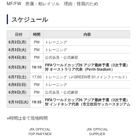
MF/FW 所属：柏レイソル 理由：怪我のため
スケジュール
日付
時間
内容
一
6月2日(月)
PM
トレーニング
6月3日(火)
PM
トレーニング
6月4日(水)
PM
公式会見・公式練習
FIFAワールドカップ26 アジア最終予選（3次予選）
6月5日(木)
19:10
対 オーストラリア代表（Perth Stadium）
6月7日(土)
17:00
トレーニング（J-GREEN堺 S1メインフィールド）
6月8日(日)
PM
トレーニング
6月9日(月)
PM
公式会見・公式練習
FIFAワールドカップ26 アジア最終予選（3次予選）
6月10日(火)
19:35
対 インドネシア代表（市立吹田サッカースタジアム）
※時間は全て現地時間
JFA OFFICIAL
JFA OFFICIAL
TOP PARTNER
SUPPLIER