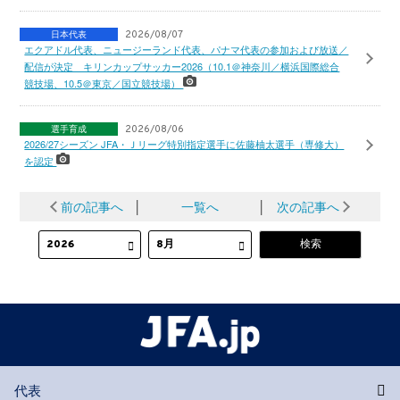
日本代表
2026/08/07
エクアドル代表、ニュージーランド代表、パナマ代表の参加および放送／
配信が決定 キリンカップサッカー2026（10.1＠神奈川／横浜国際総合
競技場、10.5＠東京／国立競技場）
選手育成
2026/08/06
2026/27シーズン JFA・Ｊリーグ特別指定選手に佐藤柚太選手（専修大）
を認定
前の記事へ
│
一覧へ
│
次の記事へ
代表