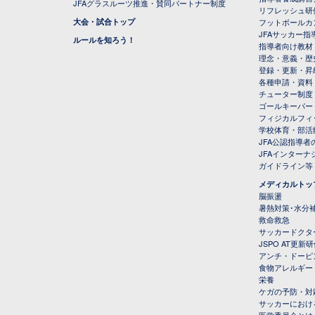
JFAグラスルーツ推進・賛同パートナー制度
リフレッシュ研
大会・試合トップ
フットボールカ
JFAサッカー指導
ルールを知ろう！
指導者向け教材
理念・意義・歴
登録・更新・昇
各種申請・資料
チューター制度
ゴールキーパー
フィジカルフィ
学校体育・部活
JFA公認指導者
JFAインター
ガイドライン等
メディカルトッ
脳振盪
暑熱対策･水分
救命救急
サッカードクタ
JSPO AT更新
アンチ・ドーピ
食物アレルギー
栄養
ケガの予防・対
サッカーにおけ