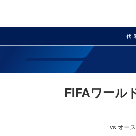
代
FIFAワー
vs オ