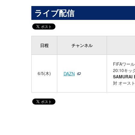
ライブ配信
日程
チャンネル
FIFAワー
20:10キ
6/5(木)
DAZN
SAMURAI
対 オース