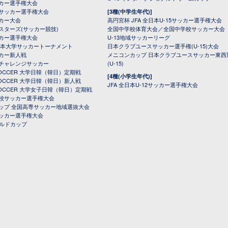
カー選手権大会
サッカー選手権大会
[3種(中学生年代)]
カー大会
高円宮杯 JFA 全日本U-15サッカー選手権大会
スターズ(サッカー競技)
全国中学校体育大会／全国中学校サッカー大会
カー選手権大会
U-13地域サッカーリーグ
日本大学サッカートーナメント
日本クラブユースサッカー選手権(U-15)大会
カー新人戦
メニコンカップ 日本クラブユースサッカー東西
チャレンジサッカー
(U-15)
 SOCCER 大学日韓（韓日）定期戦
[4種(小学生年代)]
 SOCCER 大学日韓（韓日）新人戦
JFA 全日本U-12サッカー選手権大会
 SOCCER 大学女子日韓（韓日）定期戦
校サッカー選手権大会
ップ 全国高専サッカー地域選抜大会
ッカー選手権大会
ールドカップ