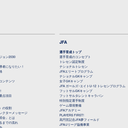
JFA
選手育成トップ
ョン2030
選手育成のコンセプト
トレセン認定制度
導者になりたい！
ナショナルトレセン
格
JFAエリートプログラム
ナショナルGKキャンプ
コンテンツ
女子GKキャンプ
JFA ガールズ･エイトU-12 トレセンプログラム
！
フットサルGKキャンプ
重点項目
フットサルタレントキャラバン
特別指定選手制度
ゲーム環境整備
）の役割
JFAアカデミー
レクターメッセージ
PLAYERS FIRST!
習会」とは
高円宮記念JFA夢フィールド
るまでの流れ
JFA/Jリーグ協働事業
会