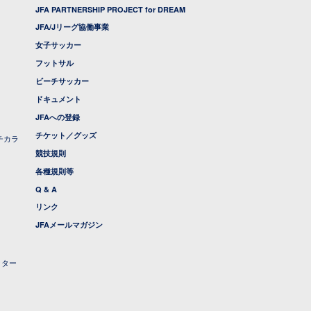
JFA PARTNERSHIP PROJECT for DREAM
JFA/Jリーグ協働事業
女子サッカー
フットサル
ビーチサッカー
ドキュメント
JFAへの登録
チケット／グッズ
チカラ
競技規則
各種規則等
Q & A
リンク
JFAメールマガジン
クター