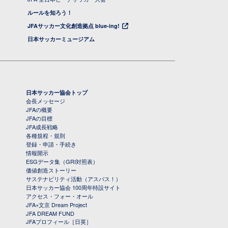
ルールを知ろう！
JFAサッカー文化創造拠点 blue-ing!
日本サッカーミュージアム
日本サッカー協会トップ
会長メッセージ
JFAの概要
JFAの目標
JFA成長戦略
各種規程・規則
登録・申請・手続き
情報開示
ESGデータ集（GRI対照表）
価値創造ストーリー
サステナビリティ活動（アスパス！）
日本サッカー協会 100周年特設サイト
アクセス・フォー・オール
JFA×文京 Dream Project
JFA DREAM FUND
JFAプロフィール［日英］