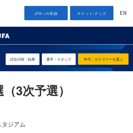
EN
JFAへの登録
チケット/グッズ
試合日程・結果
選手・スタッフ
年代・カテゴリーを選ぶ
選（3次予選）
スタジアム