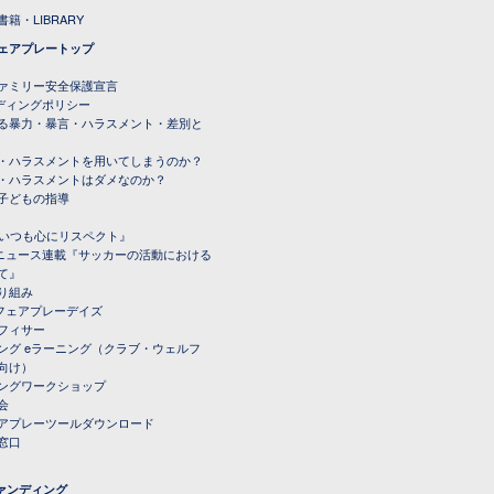
籍・LIBRARY
ェアプレートップ
ファミリー安全保護宣言
ーディングポリシー
る暴力・暴言・ハラスメント・差別と
・ハラスメントを用いてしまうのか？
・ハラスメントはダメなのか？
子どもの指導
載『いつも心にリスペクト』
ルニュース連載『サッカーの活動における
て』
り組み
トフェアプレーデイズ
フィサー
ング eラーニング（クラブ・ウェルフ
向け）
ングワークショップ
会
アプレーツールダウンロード
窓口
ファンディング