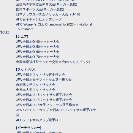
全国高等学校総合体育大会(サッカー競技)
国民スポーツ大会(サッカー競技)
日本クラブユース女子サッカー大会（U-18）
AFC女子チャンピオンズリーグ
AFC Women's Club Championship 2023 - Invitational
Tournament
対抗戦
[シニア]
JFA 全日本O-40サッカー大会
JFA 全日本O-50サッカー大会
JFA 全日本O-60サッカー大会
JFA 全日本O-70サッカー大会
全国健康福祉祭サッカー交流大会(ねんりんピック)
[フットサル]
JFA 全日本フットサル選手権大会
JFA 全日本女子フットサル選手権大会
自衛隊女子フットサル大会
全日本大学フットサル大会
JFA 全日本U-18フットサル選手権大会
JFA 全日本U-15フットサル選手権大会
JFA 全日本U-15女子フットサル選手権大会
JFA バーモントカップ 全日本U-12フットサル選手権大
会
AFCフットサルクラブ選手権
[ビーチサッカー]
JFA 全日本ビーチサッカー大会