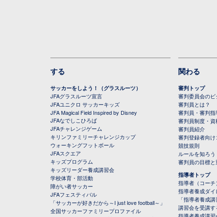
する
関わる
サッカーをしよう！（グラスルーツ）
審判トップ
JFAグラスルーツ宣言
審判委員会のビジ
JFAユニクロ サッカーキッズ
審判員とは？
JFA Magical Field Inspired by Disney
審判員・審判指
JFAなでしこひろば
審判員制度・資
JFAチャレンジゲーム
審判員紹介
キリンファミリーチャレンジカップ
審判登録者向け
ウォーキングフットボール
競技規則
JFAスクエア
ルールを知ろう
キッズプログラム
審判員の目標と
キッズリーダー養成講習会
指導者トップ
学校体育・部活動
指導者（コーチ
障がい者サッカー
指導者養成ダイ
JFAフェスティバル
「指導者養成講
「サッカーが好きだから～I just love football～」
講習会を受講す
全国サッカーファミリープロファイル
指導者養成講習