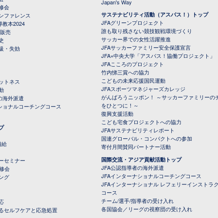
Japan's Way
修会
サステナビリティ活動（アスパス！）トップ
ンファレンス
JFAグリーンプロジェクト
教本2024
誰も取り残さない競技観戦環境づくり
 販売
サッカー界での女性活躍推進
史
JFAサッカーファミリー安全保護宣言
級・失効
JFA×中央大学「アスパス！協働プロジェクト」
JFAこころのプロジェクト
竹内悌三賞への協力
こどもの未来応援国民運動
ットネス
JFAスポーツマネジャーズカレッジ
動
がんばろうニッポン！ ～サッカーファミリーの
の海外派遣
をひとつに！～
ナショナルコーチングコース
復興支援活動
こども宅食プロジェクトへの協力
プ
JFAサステナビリティレポート
（PDFファイル）
国連グローバル・コンパクトへの参加
補給
寄付月間賛同パートナー活動
国際交流・アジア貢献活動トップ
ーセミナー
JFA公認指導者の海外派遣
研修会
JFAインターナショナルコーチングコース
ング
JFAインターナショナル レフェリーインストラ
コース
チーム/選手/指導者の受け入れ
応
各国協会／リーグの視察団の受け入れ
るセルフケアと応急処置