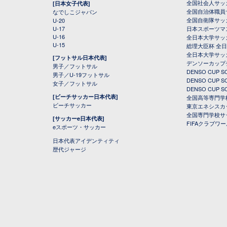
全国社会人サッ
[日本女子代表]
全国自治体職員
なでしこジャパン
全国自衛隊サッ
U-20
U-17
日本スポーツマ
U-16
全日本大学サッ
U-15
総理大臣杯 全
全日本大学サッ
[フットサル日本代表]
デンソーカップ
男子／フットサル
DENSO CUP
男子／U-19フットサル
DENSO CUP
女子／フットサル
DENSO CUP
[ビーチサッカー日本代表]
全国高等専門学
ビーチサッカー
東京エネシスカ
全国専門学校サ
[サッカーe日本代表]
FIFAクラブワ
eスポーツ・サッカー
日本代表アイデンティティ
歴代ジャージ