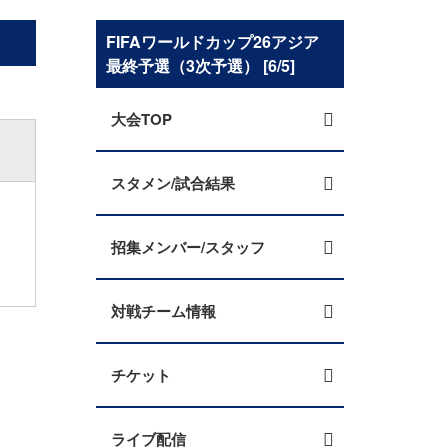
FIFAワールドカップ26アジア
最終予選（3次予選） [6/5]
大会TOP
スタメン/試合結果
招集メンバー/スタッフ
対戦チーム情報
チケット
ライブ配信