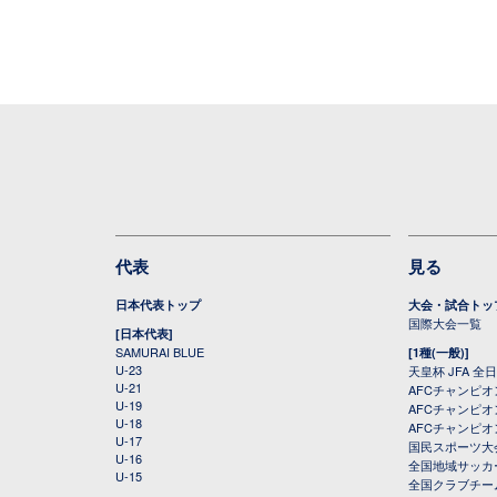
代表
見る
日本代表トップ
大会・試合トッ
国際大会一覧
[日本代表]
SAMURAI BLUE
[1種(一般)]
U-23
天皇杯 JFA 
U-21
AFCチャンピ
U-19
AFCチャンピオン
U-18
AFCチャンピオ
U-17
国民スポーツ大
U-16
全国地域サッカ
U-15
全国クラブチー