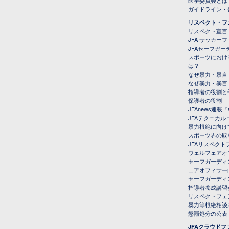
医学委員会とは
ガイドライン・書
リスペクト・フ
リスペクト宣言
JFA サッカー
JFAセーフガ
スポーツにおけ
は？
なぜ暴力・暴言
なぜ暴力・暴言
指導者の役割と
保護者の役割
JFAnews連
JFAテクニカ
暴力根絶に向け
スポーツ界の取
JFAリスペク
ウェルフェアオ
セーフガーディ
ェアオフィサー
セーフガーディ
指導者養成講習
リスペクトフェ
暴力等根絶相談
懲罰処分の公表
JFAクラウド