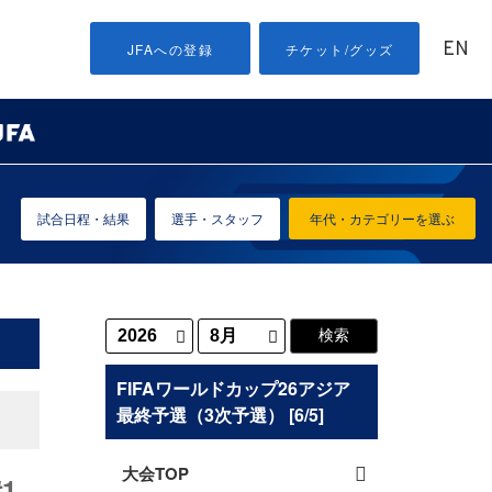
EN
JFAへの登録
チケット/グッズ
試合日程・結果
選手・スタッフ
年代・カテゴリーを選ぶ
FIFAワールドカップ26アジア
最終予選（3次予選） [6/5]
大会TOP
1