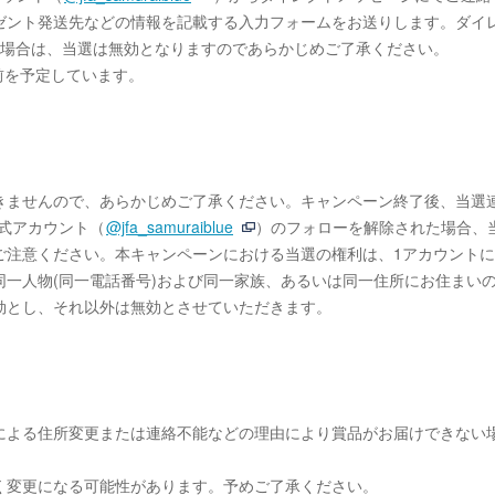
ゼント発送先などの情報を記載する入力フォームをお送りします。ダイ
た場合は、当選は無効となりますのであらかじめご了承ください。
幕前を予定しています。
きませんので、あらかじめご了承ください。キャンペーン終了後、当選
A公式アカウント（
@jfa_samuraiblue
）のフォローを解除された場合、
ご注意ください。本キャンペーンにおける当選の権利は、1アカウントに
一人物(同一電話番号)および同一家族、あるいは同一住所にお住まい
効とし、それ以外は無効とさせていただきます。
による住所変更または連絡不能などの理由により賞品がお届けできない
く変更になる可能性があります。予めご了承ください。