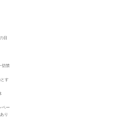
の目
一切禁
効とす
体
ンペー
があり