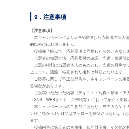
9．注意事項
【注意事項】
・本キャンペーンによりJFAが取得した応募者の個人
的以外には利用しません。
・投稿完了時点で、応募要項に同意したものとみなし
・当選者の抽選方法、応募受付の確認、当選・落選等
・当選の権利は当選者本人のものとし、当選の権利や
止します。譲渡・転売された権利は無効となります。
・ご応募に関して不正な行為や、本キャンペーンの趣旨
る場合があります。
・ご投稿いただいた内容（テキスト・写真・動画・ア
（SNS、WEBサイト、広告物等）において紹介・掲
・本キャンペーンへのご参加にあたり、当アカウント
ン終了後から1か月間はフォローを解除されないよう
ます。
・投稿内容に第三者の肖像権、知的財産権、その他の