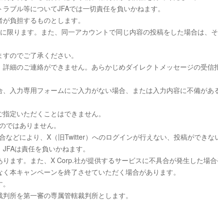
ラブル等についてJFAでは一切責任を負いかねます。
者が負担するものとします。
回に限ります。また、同一アカウントで同じ内容の投稿をした場合は、
ますのでご了承ください。
、詳細のご連絡ができません。あらかじめダイレクトメッセージの受信
合、入力専用フォームにご入力がない場合、または入力内容に不備があ
ご指定いただくことはできません。
ものではありません。
具合などにより、X（旧Twitter）へのログインが行えない、投稿ができな
JFAは責任を負いかねます。
ます。また、X Corp.社が提供するサービスに不具合が発生した場合
なく本キャンペーンを終了させていただく場合があります。
す。
裁判所を第一審の専属管轄裁判所とします。