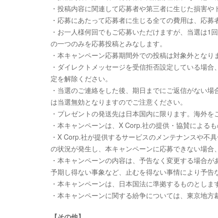
・投稿内容に関連して応募者や第三者に生じた損害やト
・応募にあたって応募者に生じる全ての費用は、応募
・お一人様何回でもご応募いただけますが、当選は1
の一つのみを応募投稿とみなします。
・本キャンペーン応募期間外での投稿は対象外となり
・ダイレクトメッセージを受信拒否設定している場合
定を解除ください。
・当選のご連絡をした後、期日までにご返信がない場
は当選無効となりますのでご注意ください。
・プレゼントの発送先は日本国内に限ります。海外を
・本キャンペーンは、X Corp.社の提供・協賛による
・X Corp.社が提供するサービスのメンテナンスや不
の状況が発生し、本キャンペーンに応募できない場合、
・本キャンペーンの内容は、予告なく変更する場合があり
予期し得ない事象など、止むを得ない事情により予告
・本キャンペーンは、日本国法に準拠するものとしま
・本キャンペーンに関する紛争については、東京地方
【その他】