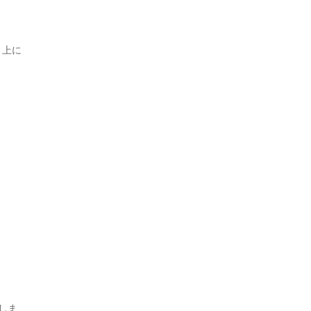
）上に
しま