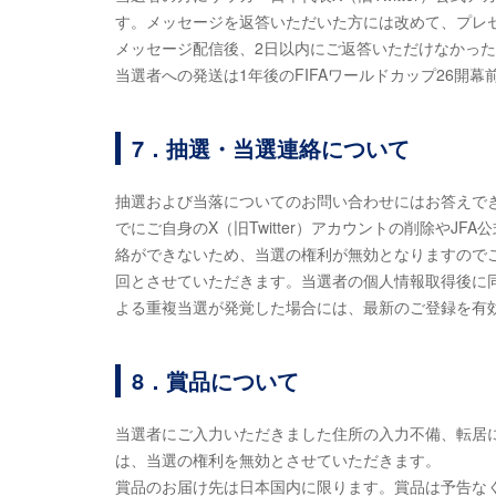
す。メッセージを返答いただいた方には改めて、プレ
メッセージ配信後、2日以内にご返答いただけなかっ
当選者への発送は1年後のFIFAワールドカップ26開
7．抽選・当選連絡について
抽選および当落についてのお問い合わせにはお答えで
でにご自身のX（旧Twitter）アカウントの削除やJF
絡ができないため、当選の権利が無効となりますので
回とさせていただきます。当選者の個人情報取得後に同
よる重複当選が発覚した場合には、最新のご登録を有
8．賞品について
当選者にご入力いただきました住所の入力不備、転居
は、当選の権利を無効とさせていただきます。
賞品のお届け先は日本国内に限ります。賞品は予告な