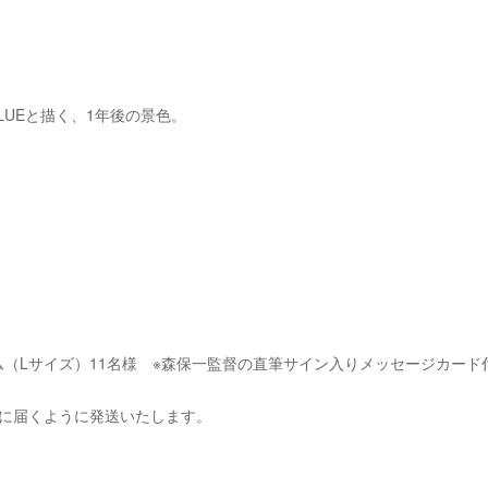
BLUEと描く、1年後の景色。
ム（Lサイズ）11名様 ※森保一監督の直筆サイン入りメッセージカード
手元に届くように発送いたします。