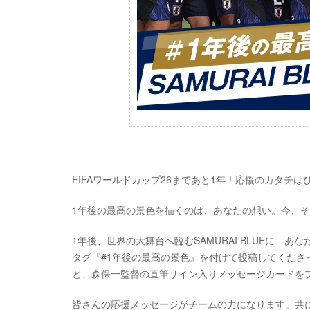
FIFAワールドカップ26まであと1年！応援のカタチ
1年後の最高の景色を描くのは、あなたの想い。今、その声
1年後、世界の大舞台へ臨むSAMURAI BLUEに、あ
タグ『#1年後の最高の景色』を付けて投稿してくださ
と、森保一監督の直筆サイン入りメッセージカードを
皆さんの応援メッセージがチームの力になります。共