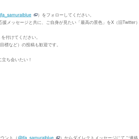
jfa_samuraiblue
）をフォローしてください。
応援メッセージと共に、ご自身が見たい「最高の景色」をX（旧Twitter
を付けてください。
の目標など）の投稿も歓迎です。
に立ち会いたい！
カウント（
@jfa_samuraiblue
）からダイレクトメッセージにてご連絡