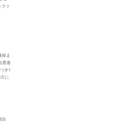
レクト
連絡ま
当選連
つき1
の方に
場合