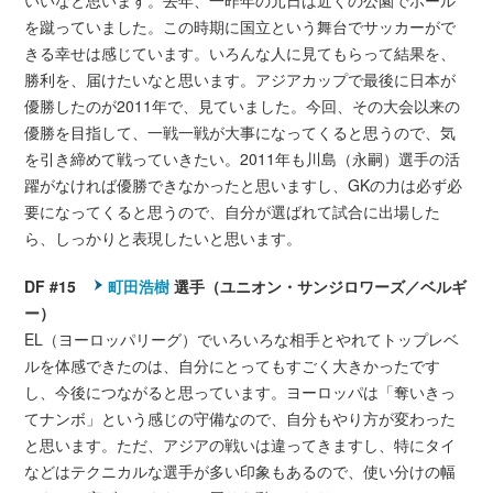
いいなと思います。去年、一昨年の元日は近くの公園でボール
を蹴っていました。この時期に国立という舞台でサッカーがで
きる幸せは感じています。いろんな人に見てもらって結果を、
勝利を、届けたいなと思います。アジアカップで最後に日本が
優勝したのが2011年で、見ていました。今回、その大会以来の
優勝を目指して、一戦一戦が大事になってくると思うので、気
を引き締めて戦っていきたい。2011年も川島（永嗣）選手の活
躍がなければ優勝できなかったと思いますし、GKの力は必ず必
要になってくると思うので、自分が選ばれて試合に出場した
ら、しっかりと表現したいと思います。
DF #15
町田浩樹
選手（ユニオン・サンジロワーズ／ベルギ
ー）
EL（ヨーロッパリーグ）でいろいろな相手とやれてトップレベ
ルを体感できたのは、自分にとってもすごく大きかったです
し、今後につながると思っています。ヨーロッパは「奪いきっ
てナンボ」という感じの守備なので、自分もやり方が変わった
と思います。ただ、アジアの戦いは違ってきますし、特にタイ
などはテクニカルな選手が多い印象もあるので、使い分けの幅