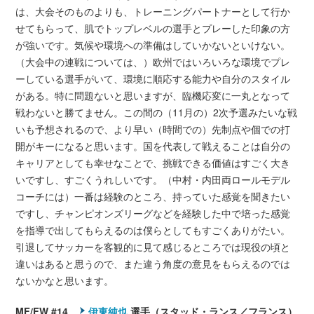
は、大会そのものよりも、トレーニングパートナーとして行か
せてもらって、肌でトップレベルの選手とプレーした印象の方
が強いです。気候や環境への準備はしていかないといけない。
（大会中の連戦については、）欧州ではいろいろな環境でプレ
ーしている選手がいて、環境に順応する能力や自分のスタイル
がある。特に問題ないと思いますが、臨機応変に一丸となって
戦わないと勝てません。この間の（11月の）2次予選みたいな戦
いも予想されるので、より早い（時間での）先制点や個での打
開がキーになると思います。国を代表して戦えることは自分の
キャリアとしても幸せなことで、挑戦できる価値はすごく大き
いですし、すごくうれしいです。（中村・内田両ロールモデル
コーチには）一番は経験のところ、持っていた感覚を聞きたい
ですし、チャンピオンズリーグなどを経験した中で培った感覚
を指導で出してもらえるのは僕らとしてもすごくありがたい。
引退してサッカーを客観的に見て感じるところでは現役の頃と
違いはあると思うので、また違う角度の意見をもらえるのでは
ないかなと思います。
MF/FW #14
伊東純也
選手（スタッド・ランス／フランス）