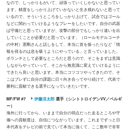
なので、しっかりもがいて、頑張っていくしかないと思ってい
ます。精度をしっかり上げていかないと生き残れないと思って
いるので、そういうところをしっかり上げて、試合ではゴール
などに関わっていけるようなプレーをしたいです。自分の武器
は守備だと思っていますが、攻撃の部分でもしっかり違いを出
していくことが必要だと思っています。（ロールモデルコーチ
の中村）憲剛さんと話しをして、本当に首を振ったりなど「情
報を得るのは息を吸うようにやっている」と言っていました。
ボランチとして必要なところだと思うので、そこをまずは意識
しながらやっていって、そこから無意識に変えていけるように
できたら良いと思います。本当にコツコツやってきたので、そ
こはブレずに自分の課題に日々向き合ってやり続けて、代表で
勝利に貢献できる選手になっていきたいです。
MF/FW #7
伊藤涼太郎
選手（シントトロイデンVV／ベルギ
ー）
海外に行ってから、いままで自分の弱点だった走るところや守
備への貢献度は、自信につながっています。これまでずっと日
本代表をテレビの前で見ていて本当に強くて、ここ数年で非常