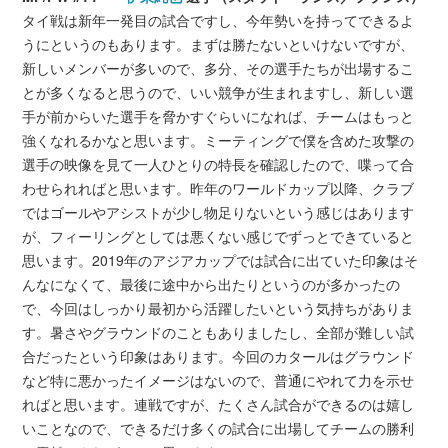
タイ戦は新年一発目の試合ですし、今年勢いを持ってできるよ
うにというのもあります。まずは勝たないといけないですが、
新しいメンバーが多いので、多分、その選手たちが出場するこ
とが多くなると思うので、いい競争が生まれますし、新しい選
手が前からいた選手を脅かすぐらいになれば、チームはもっと
強くなれるかなと思います。ミーティングで僕を含めた攻撃の
選手の映像を見て一人ひとりの特長を確認したので、喋って合
わせられればと思います。昨年のワールドカップ以降、クラブ
ではゴールやアシストが少し物足りないという感じはあります
が、フィーリングとしては悪くない感じでずっとできていると
思います。2019年のアジアカップでは試合に出ていた印象はそ
んなになくて、最後に途中から出たりというのが多かったの
で、今回はしっかり最初から活躍したいという気持ちがありま
す。暑さやグラウンドのこともありましたし、全部が難しい試
合だったという印象はあります。今回のカタールはグラウンド
など特に悪かったイメージはないので、普通にやれて力を示せ
ればと思います。連戦ですが、たくさん試合ができるのは嬉し
いことなので、できるだけ多くの試合に出場してチームの勝利