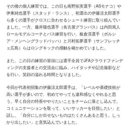
その後の個人練習では、この日も南野拓実選手（ASモナコ）や
伊東純也選手（スタッド・ランス）、初選出の伊藤涼太郎選手
ら多くの選手がクロスに合わせるシュート練習に取り組んでい
ました。一方、藤井陽也選手（名古屋グランパス）は内田篤人
ロールモデルコーチとパス練習を行い、板倉滉選手（ボルシ
ア・メンヘングラッドバッハ）と川村拓夢選手（サンフレッチ
ェ広島）らはロングキックの感触を確かめていました。
また、この日の練習の冒頭には選手全員でJFAクラウドファンデ
ィングの支援者との交流会に臨み、ハイタッチや記念撮影など
を行い、笑顔の溢れる時間となりました。
今回が代表初招集の伊藤涼太郎選手は、「レベルや基礎技術が
高い選手が多いので、初めてやっても違和感なくやれると思
う。早く自分の特長ややりたいことをチームに落とし込んで、
コミュニケーションを取って、いいサッカーを目指したい」と
話し、「自分にしか出せないものはたくさんあると思う。しっ
かり出したい」と意気込んでいました。