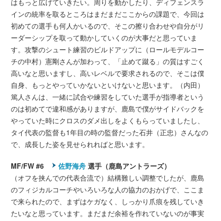
はもっと広げていきたい。周りを動かしたり、ディフェンスラ
インの統率を取るところはまだまだここからの課題で、今回は
初めての選手も何人かいるので、そこの擦り合わせや自分がリ
ーダーシップを取って動かしていくのが大事だと思っていま
す。攻撃のシュート練習のビルドアップに（ロールモデルコー
チの中村）憲剛さんが加わって、「止めて蹴る」の質はすごく
高いなと思いますし、高いレベルで要求されるので、そこは僕
自身、もっとやっていかないといけないと思います。（内田）
篤人さんは、一緒に試合や練習をしていた選手が指導者という
のは初めてで違和感がありますが、鹿島で僕がサイドバックを
やっていた時にクロスのダメ出しをよくもらっていましたし、
タイ代表の監督も1年目の時の監督だった石井（正忠）さんなの
で、成長した姿を見せられればと思います。
MF/FW #6
佐野海舟
選手（鹿島アントラーズ）
（オフを挟んでの代表合流で）結構難しい調整でしたが、鹿島
のフィジカルコーチやいろいろな人の協力のおかげで、ここま
で来られたので、まずはケガなく、しっかり爪痕を残していき
たいなと思っています。まだまだ余裕を作れていないのが事実