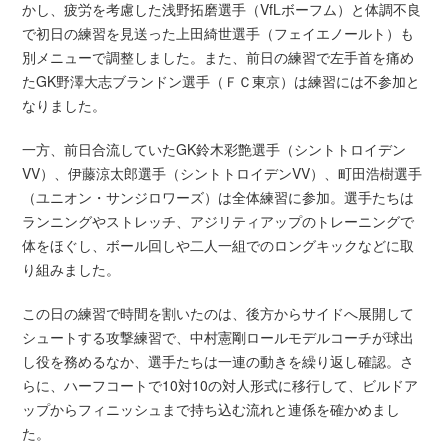
かし、疲労を考慮した浅野拓磨選手（VfLボーフム）と体調不良
で初日の練習を見送った上田綺世選手（フェイエノールト）も
別メニューで調整しました。また、前日の練習で左手首を痛め
たGK野澤大志ブランドン選手（ＦＣ東京）は練習には不参加と
なりました。
一方、前日合流していたGK鈴木彩艶選手（シントトロイデン
VV）、伊藤涼太郎選手（シントトロイデンVV）、町田浩樹選手
（ユニオン・サンジロワーズ）は全体練習に参加。選手たちは
ランニングやストレッチ、アジリティアップのトレーニングで
体をほぐし、ボール回しや二人一組でのロングキックなどに取
り組みました。
この日の練習で時間を割いたのは、後方からサイドへ展開して
シュートする攻撃練習で、中村憲剛ロールモデルコーチが球出
し役を務めるなか、選手たちは一連の動きを繰り返し確認。さ
らに、ハーフコートで10対10の対人形式に移行して、ビルドア
ップからフィニッシュまで持ち込む流れと連係を確かめまし
た。