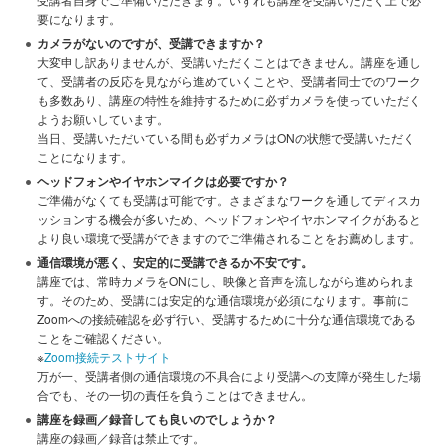
要になります。
カメラがないのですが、受講できますか？
大変申し訳ありませんが、受講いただくことはできません。講座を通し
て、受講者の反応を見ながら進めていくことや、受講者同士でのワーク
も多数あり、講座の特性を維持するために必ずカメラを使っていただく
ようお願いしています。
当日、受講いただいている間も必ずカメラはONの状態で受講いただく
ことになります。
ヘッドフォンやイヤホンマイクは必要ですか？
ご準備がなくても受講は可能です。さまざまなワークを通してディスカ
ッションする機会が多いため、ヘッドフォンやイヤホンマイクがあると
より良い環境で受講ができますのでご準備されることをお薦めします。
通信環境が悪く、安定的に受講できるか不安です。
講座では、常時カメラをONにし、映像と音声を流しながら進められま
す。そのため、受講には安定的な通信環境が必須になります。事前に
Zoomへの接続確認を必ず行い、受講するために十分な通信環境である
ことをご確認ください。
※
Zoom接続テストサイト
万が一、受講者側の通信環境の不具合により受講への支障が発生した場
合でも、その一切の責任を負うことはできません。
講座を録画／録音しても良いのでしょうか？
講座の録画／録音は禁止です。