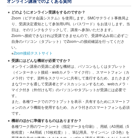
オンライン講座でのよくある質問
どのようにオンライン受講をするのですか？
Zoom（ビデオ会議システム）を使用します。SMCサテライト事務局よ
り、受講決定通知として参加用URL（パスワード）をお送りします。当
日は、そのリンクをクリックして、講座へ参加いただきます。
Zoomへ接続できなければ受講できませんので、受講申込み前に必ずご
自身のパソコン（タブレット）でZoomへの接続確認を行ってくださ
い。
※
Zoom接続テストサイト
受講にはどんな機材が必要ですか？
オンライン講座の受講に必要な機材は、パソコンもしくはタブレット
（インターネット接続・webカメラ・マイク付）、スマートフォン（カ
メラ付）です。資料をスクリーンに共有して進行するため、またさまざ
まなワークを通して受講者とディスカッションするため、webカメラ・
マイク付き（外付けも可）のパソコンやタブレットが受講には必要で
す。
また、各種ワークでのアウトプットを表示・共有するためにスマートフ
ォンのカメラ機能を使用するため、カメラ付きのスマートフォンも必須
です。
機材のほかに準備するものはありますか？
各種ワーク用のワークシート（指定データを印刷）、用紙（A3用紙（5
枚程度）・A4用紙（10枚程度））、筆記用具、サインペン（2-3色）を
受講者自身でご準備いただきます。いずれも講座を受講いただく上で必