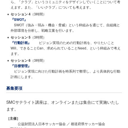
ら、「クラブ」というコミュニティをデザインしていくことについて考
えます。また、「いいクラブ」についても考えます。
セッション 4
（3時間）
『SWOT』
SWOT（強み・弱み・機会・脅威）という枠組みを通じて、自組織と
外部環境を分析し、戦略立案を行います。
セッション 5
（3時間）
『行動計画』
ビジョン実現のための行動計画を、やりたいこと
Will、できることCan、求められていることNeed、という枠組みで考え
ます。
セッション 6
（3時間）
『目標管理』
ビジョン実現に向けた行動計画を時系列で整理し、より具体的な行動
計画にします。
募集要項
SMCサテライト講座は、オンラインまたは集合にて実施いたし
ます。
［主催］
公益財団法人日本サッカー協会 ／ 都道府県サッカー協会