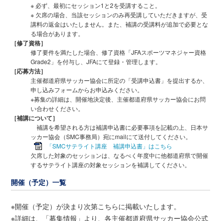
※ 必ず、最初にセッション1と2を受講すること。
※ 欠席の場合、当該セッションのみ再受講していただきますが、受
講料の返金はいたしません。また、補講の受講料が追加で必要とな
る場合があります。
［修了資格］
修了要件を満たした場合、修了資格「JFAスポーツマネジャー資格
Grade2」を付与し、JFAにて登録・管理します。
［応募方法］
主催都道府県サッカー協会に所定の「受講申込書」を提出するか、
申し込みフォームからお申込みください。
※募集の詳細は、開催地決定後、主催都道府県サッカー協会にお問
い合わせください。
［補講について］
補講を希望される方は補講申込書に必要事項を記載の上、日本サ
ッカー協会（SMC事務局）宛にmailにて送付してください。
「SMCサテライト講座 補講申込書」はこちら
欠席した対象のセッションは、なるべく年度中に他都道府県で開催
するサテライト講座の対象セッションを補講してください。
開催（予定）一覧
※開催（予定）が決まり次第こちらに掲載いたします。
※詳細は、「募集情報」より、各主催都道府県サッカー協会公式