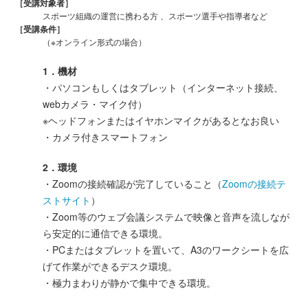
［受講対象者］
スポーツ組織の運営に携わる方 、スポーツ選手や指導者など
［受講条件］
（※オンライン形式の場合）
1．機材
・パソコンもしくはタブレット（インターネット接続、
webカメラ・マイク付）
※ヘッドフォンまたはイヤホンマイクがあるとなお良い
・カメラ付きスマートフォン
2．環境
・Zoomの接続確認が完了していること（
Zoomの接続テ
ストサイト
）
・Zoom等のウェブ会議システムで映像と音声を流しなが
ら安定的に通信できる環境。
・PCまたはタブレットを置いて、A3のワークシートを広
げて作業ができるデスク環境。
・極力まわりが静かで集中できる環境。