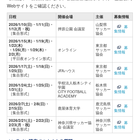
Webサイトをご確認ください。
日程
開催会場
主催
募集情報
2026/1/10(日)・1/11(日)・
山梨県
募
1/12(月・祝)
押原公園 会議室
サッカー
集情報
［集合形式］
協会
2026/1/15(木)・1/19(月)・
1/22(木)
東京都
募
・1/26(月)・1/29(木)・
オンライン
サッカー
集情報
2/2(月)
協会
［平日夜オンライン形式］
2026/1/17(土)・1/18(日)・
東京都
募
1/25(日)
JFAハウス
サッカー
集情報
［集合形式］
協会
学校法人栃木シティ
2026/1/24(土)・1/25(日)・
栃木県
学園
募
1/31(土)
サッカー
CITY FOOTBALL
集情報
［集合形式］
協会
ACADEMY
2026/2/7(土)・2/8(日)・
鹿児島県
募
2/15(日)
鹿屋体育大学
サッカー
集情報
［集合形式］
協会
2026/2/21(土)・2/22(日)・
神奈川県
神奈川県サッカー協
募
2/23(月・祝)
サッカー
会 会議室
集情報
［集合形式］
協会