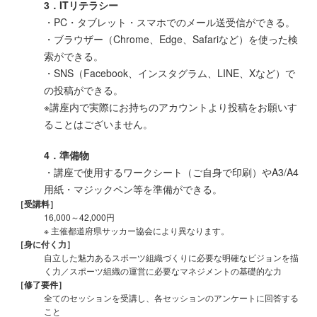
3．ITリテラシー
・PC・タブレット・スマホでのメール送受信ができる。
・ブラウザー（Chrome、Edge、Safariなど）を使った検
索ができる。
・SNS（Facebook、インスタグラム、LINE、Xなど）で
の投稿ができる。
※講座内で実際にお持ちのアカウントより投稿をお願いす
ることはございません。
4．準備物
・講座で使用するワークシート（ご自身で印刷）やA3/A4
用紙・マジックペン等を準備ができる。
［受講料］
16,000～42,000円
※ 主催都道府県サッカー協会により異なります。
［身に付く力］
自立した魅力あるスポーツ組織づくりに必要な明確なビジョンを描
く力／スポーツ組織の運営に必要なマネジメントの基礎的な力
［修了要件］
全てのセッションを受講し、各セッションのアンケートに回答する
こと