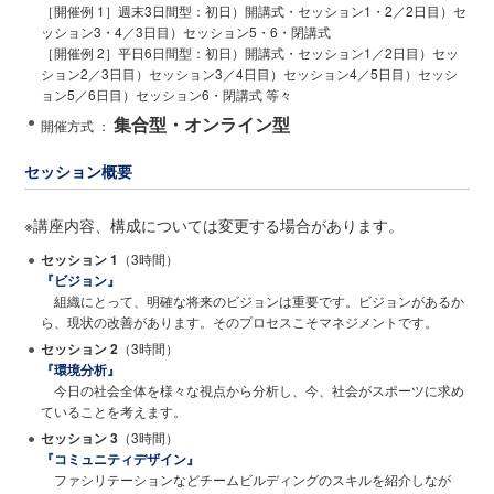
［開催例 1］週末3日間型：初日）開講式・セッション1・2／2日目）セ
ッション3・4／3日目）セッション5・6・閉講式
［開催例 2］平日6日間型：初日）開講式・セッション1／2日目）セッ
ション2／3日目）セッション3／4日目）セッション4／5日目）セッシ
ョン5／6日目）セッション6・閉講式 等々
集合型・オンライン型
開催方式 ：
セッション概要
※講座内容、構成については変更する場合があります。
セッション 1
（3時間）
『ビジョン』
組織にとって、明確な将来のビジョンは重要です。ビジョンがあるか
ら、現状の改善があります。そのプロセスこそマネジメントです。
セッション 2
（3時間）
『環境分析』
今日の社会全体を様々な視点から分析し、今、社会がスポーツに求め
ていることを考えます。
セッション 3
（3時間）
『コミュニティデザイン』
ファシリテーションなどチームビルディングのスキルを紹介しなが