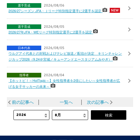
選手育成
2026/08/06
2026/27シーズン JFA・Ｊリーグ特別指定選手に2選手を認定
選手育成
2026/08/05
2026/27年JFA・WEリーグ特別指定選手に2選手を認定
日本代表
2026/08/05
ウルグアイ代表との対戦およびテレビ放送／配信が決定 キリンチャレン
ジカップ2026（9.24＠宮城／キューアンドエースタジアムみやぎ）
指導者
2026/08/04
【ホットピ！～HotTopic～】女性指導者を2倍にしたい～女性指導者が広
げる女子サッカーの未来～
前の記事へ
│
一覧へ
│
次の記事へ