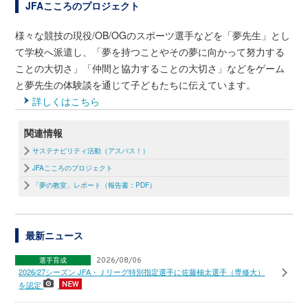
JFAこころのプロジェクト
様々な競技の現役/OB/OGのスポーツ選手などを「夢先生」とし
て学校へ派遣し、「夢を持つことやその夢に向かって努力する
ことの大切さ」「仲間と協力することの大切さ」などをゲーム
と夢先生の体験談を通じて子どもたちに伝えています。
詳しくはこちら
関連情報
サステナビリティ活動（アスパス！）
JFAこころのプロジェクト
「夢の教室」レポート（報告書：PDF）
最新ニュース
選手育成
2026/08/06
2026/27シーズン JFA・Ｊリーグ特別指定選手に佐藤柚太選手（専修大）
を認定