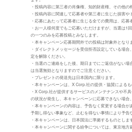
・投稿内容に第三者の肖像権、知的財産権、その他の
・投稿内容に関連して応募者や第三者に生じた損害やト
・応募にあたって応募者に生じる全ての費用は、応募
・お一人様何度でもご応募いただけますが、当選は1
の一つのみを応募投稿とみなします。
・本キャンペーン応募期間外での投稿は対象外となり
・ダイレクトメッセージを受信拒否設定している場合
定を解除ください。
・当選のご連絡をした後、期日までにご返信がない場
は当選無効となりますのでご注意ください。
・プレゼントの発送先は日本国内に限ります。
・本キャンペーンは、X Corp.社の提供・協賛による
・X Corp.社が提供するサービスのメンテナンスや不
の状況が発生し、本キャンペーンに応募できない場合、
・本キャンペーンの内容は、予告なく変更する場合があり
予期し得ない事象など、止むを得ない事情により予告
・本キャンペーンは、日本国法に準拠するものとしま
・本キャンペーンに関する紛争については、東京地方