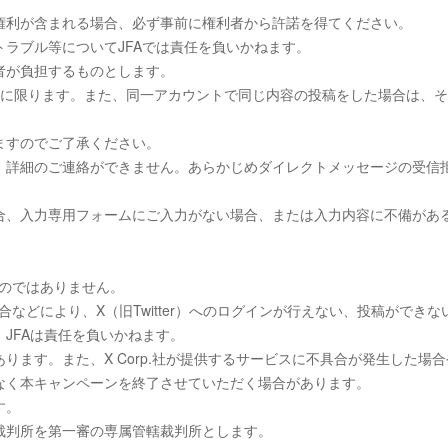
権利が含まれる場合、必ず事前に権利者から許諾を得てください。
ラブル等についてJFAでは責任を負いかねます。
者が負担するものとします。
回に限ります。また、同一アカウントで同じ内容の投稿をした場合は、
ますのでご了承ください。
、詳細のご連絡ができません。あらかじめダイレクトメッセージの受信
合、入力専用フォームにご入力がない場合、または入力内容に不備があ
ものではありません。
具合などにより、X（旧Twitter）へのログインが行えない、投稿ができな
JFAは責任を負いかねます。
ます。また、X Corp.社が提供するサービスに不具合が発生した場合
なく本キャンペーンを終了させていただく場合があります。
す。
裁判所を第一審の専属管轄裁判所とします。