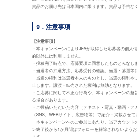
賞品のお届け先は日本国内に限ります。賞品は予告な
9．注意事項
【注意事項】
・本キャンペーンによりJFAが取得した応募者の個人
的以外には利用しません。
・投稿完了時点で、応募要項に同意したものとみなし
・当選者の抽選方法、応募受付の確認、当選・落選等
・当選の権利は当選者本人のものとし、当選の権利や
止します。譲渡・転売された権利は無効となります。
・ご応募に関して不正な行為や、本キャンペーンの趣旨
る場合があります。
・ご投稿いただいた内容（テキスト・写真・動画・アカ
（SNS、WEBサイト、広告物等）で紹介・掲載させ
・本キャンペーンへのご参加にあたり、当アカウント
ン終了後から1か月間はフォローを解除されないよう
ます。