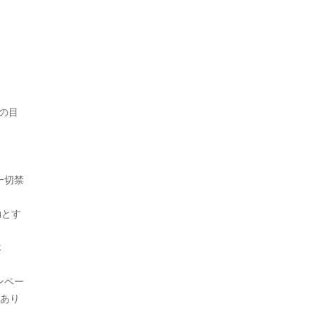
の目
一切禁
効とす
体
ンペー
があり