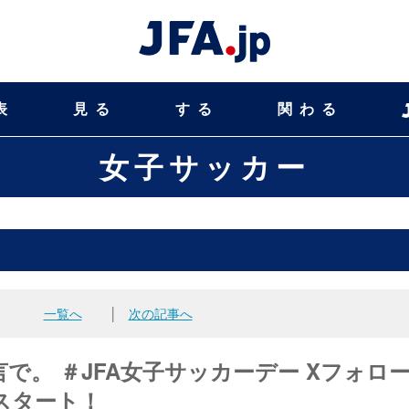
表
見る
する
関わる
女子サッカー
一覧へ
│
次の記事へ
で。 ＃JFA女子サッカーデー Xフォロ
スタート！