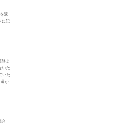
ジを返
ジに記
連絡ま
ないた
ていた
当選が
場合