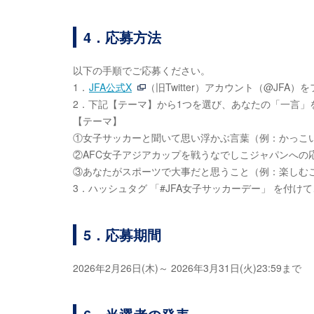
4．応募方法
以下の手順でご応募ください。
1．
JFA公式X
（旧Twitter）アカウント（@JFA）
2．下記【テーマ】から1つを選び、あなたの「一言」
【テーマ】
①女子サッカーと聞いて思い浮かぶ言葉（例：かっこい
②AFC女子アジアカップを戦うなでしこジャパンへの
③あなたがスポーツで大事だと思うこと（例：楽しむ
3．ハッシュタグ 「#JFA女子サッカーデー」 を付
5．応募期間
2026年2月26日(木)～ 2026年3月31日(火)23:59まで