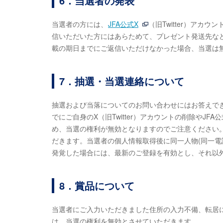
6．当選者の発表
当選者の方には、
JFA公式X
（旧Twitter）ア
信いただいた方にはあらためて、プレゼント発送先な
載の期日までにご返信いただけなかった場合、当選は
7．抽選・当選連絡について
抽選および当落についてのお問い合わせにはお答えで
でにご自身のX（旧Twitter）アカウントの削除やJ
め、当選の権利が無効となりますのでご注意ください
だきます。当選者の個人情報取得後に同一人物(同一電
発覚した場合には、最新のご登録を有効とし、それ以
8．賞品について
当選者にご入力いただきました住所の入力不備、転居
は、当選の権利を無効とさせていただきます。