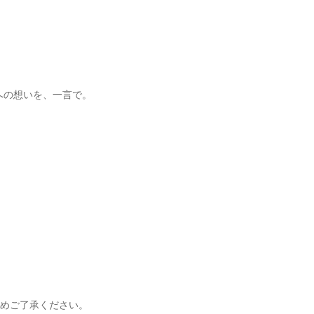
への想いを、一言で。
じめご了承ください。