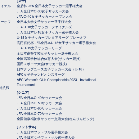
[女子]
ァイナル
皇后杯 JFA 全日本女子サッカー選手権大会
JFA 全日本O-30女子サッカー大会
JFA O-40女子サッカーオープン大会
レーオフ
全日本大学女子サッカー選手権大会
JFA U-18女子サッカーファイナルズ
JFA 全日本U-18女子サッカー選手権大会
U-18女子サッカープレミアリーグ プレーオフ
高円宮妃杯 JFA全日本U-15女子サッカー選手権大会
JFA U-15女子サッカーリーグ
全日本高等学校女子サッカー選手権大会
全国高等学校総合体育大会(サッカー競技)
国民スポーツ大会(サッカー競技)
日本クラブユース女子サッカー大会（U-18）
AFC女子チャンピオンズリーグ
AFC Women's Club Championship 2023 - Invitational
Tournament
対抗戦
[シニア]
JFA 全日本O-40サッカー大会
JFA 全日本O-50サッカー大会
JFA 全日本O-60サッカー大会
JFA 全日本O-70サッカー大会
全国健康福祉祭サッカー交流大会(ねんりんピック)
[フットサル]
JFA 全日本フットサル選手権大会
JFA 全日本女子フットサル選手権大会