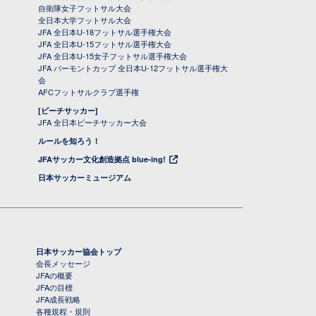
自衛隊女子フットサル大会
全日本大学フットサル大会
JFA 全日本U-18フットサル選手権大会
JFA 全日本U-15フットサル選手権大会
JFA 全日本U-15女子フットサル選手権大会
JFA バーモントカップ 全日本U-12フットサル選手権大
会
AFCフットサルクラブ選手権
[ビーチサッカー]
JFA 全日本ビーチサッカー大会
ルールを知ろう！
JFAサッカー文化創造拠点 blue-ing!
日本サッカーミュージアム
日本サッカー協会トップ
会長メッセージ
JFAの概要
JFAの目標
JFA成長戦略
各種規程・規則