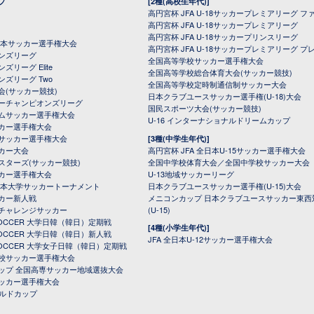
プ
[2種(高校生年代)]
高円宮杯 JFA U-18サッカープレミアリーグ フ
高円宮杯 JFA U-18サッカープレミアリーグ
高円宮杯 JFA U-18サッカープリンスリーグ
全日本サッカー選手権大会
高円宮杯 JFA U-18サッカープレミアリーグ プ
オンズリーグ
全国高等学校サッカー選手権大会
ズリーグ Elite
全国高等学校総合体育大会(サッカー競技)
ンズリーグ Two
全国高等学校定時制通信制サッカー大会
会(サッカー競技)
日本クラブユースサッカー選手権(U-18)大会
ーチャンピオンズリーグ
国民スポーツ大会(サッカー競技)
ムサッカー選手権大会
U-16 インターナショナルドリームカップ
カー選手権大会
サッカー選手権大会
[3種(中学生年代)]
カー大会
高円宮杯 JFA 全日本U-15サッカー選手権大会
スターズ(サッカー競技)
全国中学校体育大会／全国中学校サッカー大会
カー選手権大会
U-13地域サッカーリーグ
日本大学サッカートーナメント
日本クラブユースサッカー選手権(U-15)大会
カー新人戦
メニコンカップ 日本クラブユースサッカー東西
チャレンジサッカー
(U-15)
 SOCCER 大学日韓（韓日）定期戦
[4種(小学生年代)]
 SOCCER 大学日韓（韓日）新人戦
JFA 全日本U-12サッカー選手権大会
 SOCCER 大学女子日韓（韓日）定期戦
校サッカー選手権大会
ップ 全国高専サッカー地域選抜大会
ッカー選手権大会
ールドカップ