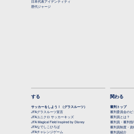
日本代表アイデンティティ
歴代ジャージ
する
関わる
サッカーをしよう！（グラスルーツ）
審判トップ
JFAグラスルーツ宣言
審判委員会のビジ
JFAユニクロ サッカーキッズ
審判員とは？
JFA Magical Field Inspired by Disney
審判員・審判指
JFAなでしこひろば
審判員制度・資
JFAチャレンジゲーム
審判員紹介