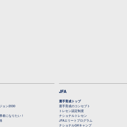
JFA
選手育成トップ
ョン2030
選手育成のコンセプト
トレセン認定制度
導者になりたい！
ナショナルトレセン
格
JFAエリートプログラム
ナショナルGKキャンプ