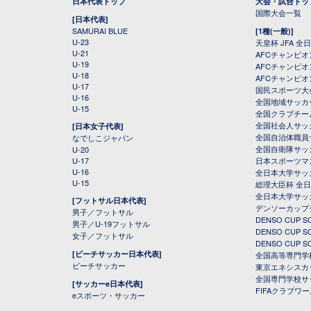
日本代表トップ
大会・試合トッ
国際大会一覧
[日本代表]
SAMURAI BLUE
[1種(一般)]
U-23
天皇杯 JFA 
U-21
AFCチャンピ
U-19
AFCチャンピオン
U-18
AFCチャンピオ
U-17
国民スポーツ大
U-16
全国地域サッカ
U-15
全国クラブチー
全国社会人サッ
[日本女子代表]
全国自治体職員
なでしこジャパン
全国自衛隊サッ
U-20
U-17
日本スポーツマ
U-16
全日本大学サッ
U-15
総理大臣杯 全
全日本大学サッ
[フットサル日本代表]
デンソーカップ
男子／フットサル
DENSO CUP
男子／U-19フットサル
DENSO CUP
女子／フットサル
DENSO CUP
[ビーチサッカー日本代表]
全国高等専門学
ビーチサッカー
東京エネシスカ
全国専門学校サ
[サッカーe日本代表]
FIFAクラブワ
eスポーツ・サッカー