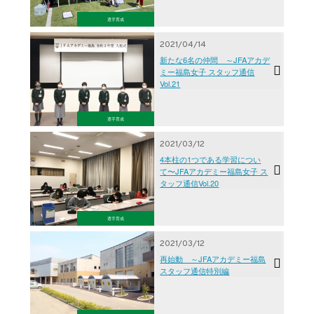
選手育成
2021/04/14
新たな6名の仲間 ～JFAアカデ
ミー福島女子 スタッフ通信
Vol.21
選手育成
2021/03/12
4本柱の1つである学習につい
て〜JFAアカデミー福島女子 ス
タッフ通信Vol.20
選手育成
2021/03/12
再始動 ～JFAアカデミー福島
スタッフ通信特別編