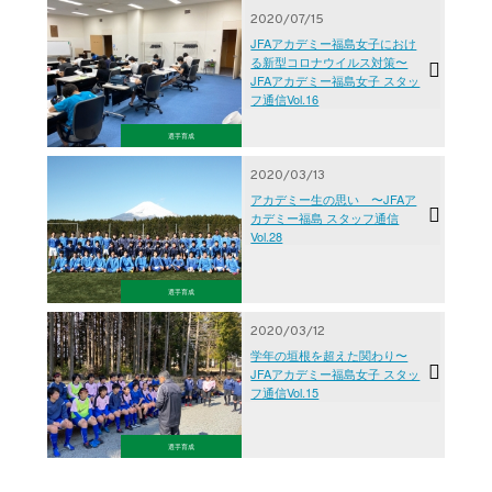
2020/07/15
JFAアカデミー福島女子におけ
る新型コロナウイルス対策〜
JFAアカデミー福島女子 スタッ
フ通信Vol.16
選手育成
2020/03/13
アカデミー生の思い 〜JFAア
カデミー福島 スタッフ通信
Vol.28
選手育成
2020/03/12
学年の垣根を超えた関わり〜
JFAアカデミー福島女子 スタッ
フ通信Vol.15
選手育成