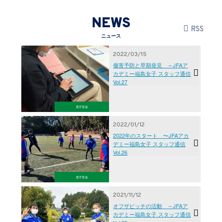
NEWS
RSS
ニュース
2022/03/15
傷害予防と早期発見 ～JFAア
カデミー福島女子 スタッフ通信
Vol.27
選手育成
2022/01/12
2022年のスタート 〜JFAアカ
デミー福島女子 スタッフ通信
Vol.26
選手育成
2021/11/12
オフザピッチの活動 ～JFAア
カデミー福島女子 スタッフ通信