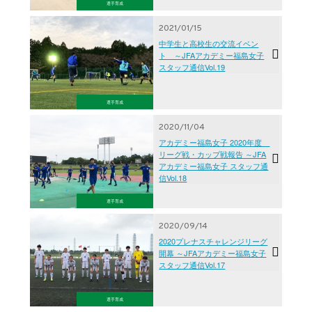
選手育成
2021/01/15
中学生と高校生の交流イベン
ト ～JFAアカデミー福島女子
スタッフ通信Vol.19
選手育成
2020/11/04
アカデミー福島女子 2020年度
リーグ戦・カップ戦報告 ～JFA
アカデミー福島女子 スタッフ通
信Vol.18
選手育成
2020/09/14
2020プレナスチャレンジリーグ
開幕 ～JFAアカデミー福島女子
スタッフ通信Vol.17
選手育成