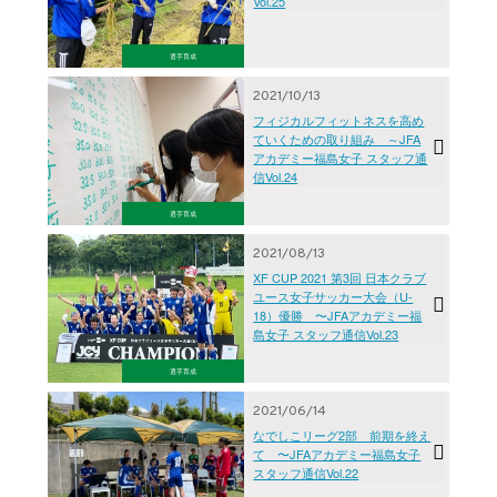
Vol.25
選手育成
2021/10/13
フィジカルフィットネスを高め
ていくための取り組み ～JFA
アカデミー福島女子 スタッフ通
信Vol.24
選手育成
2021/08/13
XF CUP 2021 第3回 日本クラブ
ユース女子サッカー大会（U-
18）優勝 〜JFAアカデミー福
島女子 スタッフ通信Vol.23
選手育成
2021/06/14
なでしこリーグ2部 前期を終え
て 〜JFAアカデミー福島女子
スタッフ通信Vol.22