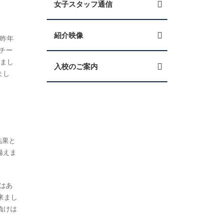
女子スタッフ通信
紹介映像
。昨年
チー
りまし
入校のご案内
まし
結果と
備えま
はあ
来まし
負けは