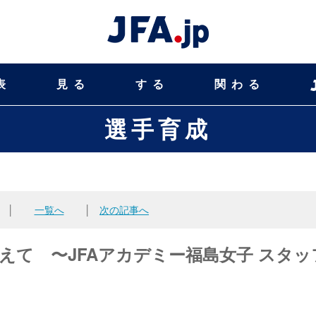
表
見る
する
関わる
選手育成
│
一覧へ
│
次の記事へ
えて 〜JFAアカデミー福島女子 スタッ