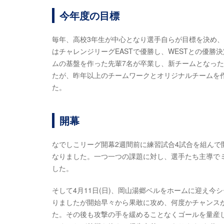
今年度の目標
毎年、高校3年生が中心となり選手自らが目標を決め
はチャレンジリーグEASTで優勝し、WESTとの優
ムの基盤を作った先輩7名が卒業し、新チームとなっ
たが、昨年以上のチームワークとオリジナルチームを
た。
開幕
なでしこリーグ開幕2週間前に練習試合4試合を組んで
なりました。一つ一つの課題に対し、選手たち主導で
した。
そして4月11日(日)、岡山湯郷ベルをホームに迎え
りましたが開始早々から果敢に攻め、何度かチャンス
た。その後も攻撃の手を緩めることなくゴールを量産し