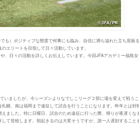
外でも）ポジティブな態度で何事にも臨み、自信に満ち溢れた立ち居振
真のエリートを目指して日々活動しています。
子や、日々の活動を詳しくお伝えしています。今回JFAアカデミー福島女
していましたが、今シーズンよりなでしこリーグ２部に場を変えて戦う
は札幌、南は福岡まで遠征して試合を行うことになります。昨年とは対
増えました。特に日曜日、試合のため遠征に行った際、帰りが夜遅くな
床して登校します。朝起きるのは大変そうですが、誰一人遅刻すること