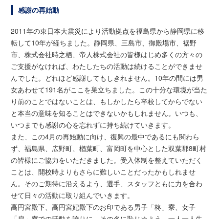
感謝の再始動
2011年の東日本大震災により活動拠点を福島県から静岡県に移
転して10年が経ちました。静岡県、三島市、御殿場市、裾野
市、株式会社時之栖、帝人株式会社の皆様はじめ多くの方々の
ご支援がなければ、わたしたちの活動は続けることができませ
んでした。どれほど感謝してもしきれません。10年の間には男
女あわせて191名がここを巣立ちました。この十分な環境が当た
り前のことではないことは、もしかしたら卒校してからでない
と本当の意味を知ることはできないかもしれません。いつも、
いつまでも感謝の心を忘れずに持ち続けていきます。
また、この4月の再始動に向け、復興の最中であるにも関わら
ず、福島県、広野町、楢葉町、富岡町を中心とした双葉郡8町村
の皆様にご協力をいただきました。受入体制を整えていただく
ことは、開校時よりもさらに難しいことだったかもしれませ
ん。そのご期待に沿えるよう、選手、スタッフともに力を合わ
せて日々の活動に取り組んでいきます。
高円宮殿下、高円宮妃殿下のお印である男子「柊」寮、女子
「扇」寮での活動を誇りに、その名に恥じぬよう、一人一人生