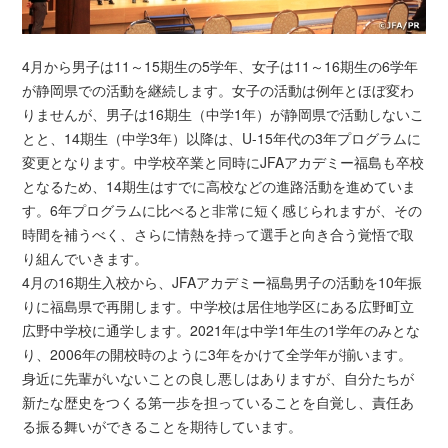
4月から男子は11～15期生の5学年、女子は11～16期生の6学年
が静岡県での活動を継続します。女子の活動は例年とほぼ変わ
りませんが、男子は16期生（中学1年）が静岡県で活動しないこ
とと、14期生（中学3年）以降は、U-15年代の3年プログラムに
変更となります。中学校卒業と同時にJFAアカデミー福島も卒校
となるため、14期生はすでに高校などの進路活動を進めていま
す。6年プログラムに比べると非常に短く感じられますが、その
時間を補うべく、さらに情熱を持って選手と向き合う覚悟で取
り組んでいきます。
4月の16期生入校から、JFAアカデミー福島男子の活動を10年振
りに福島県で再開します。中学校は居住地学区にある広野町立
広野中学校に通学します。2021年は中学1年生の1学年のみとな
り、2006年の開校時のように3年をかけて全学年が揃います。
身近に先輩がいないことの良し悪しはありますが、自分たちが
新たな歴史をつくる第一歩を担っていることを自覚し、責任あ
る振る舞いができることを期待しています。