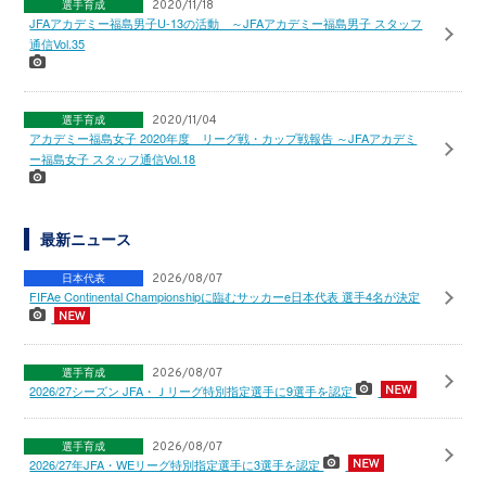
選手育成
2020/11/18
JFAアカデミー福島男子U-13の活動 ～JFAアカデミー福島男子 スタッフ
通信Vol.35
選手育成
2020/11/04
アカデミー福島女子 2020年度 リーグ戦・カップ戦報告 ～JFAアカデミ
ー福島女子 スタッフ通信Vol.18
最新ニュース
日本代表
2026/08/07
FIFAe Continental Championshipに臨むサッカーe日本代表 選手4名が決定
選手育成
2026/08/07
2026/27シーズン JFA・Ｊリーグ特別指定選手に9選手を認定
選手育成
2026/08/07
2026/27年JFA・WEリーグ特別指定選手に3選手を認定