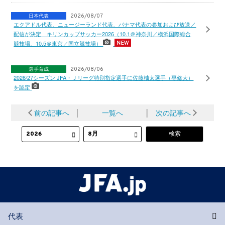
日本代表
2026/08/07
エクアドル代表、ニュージーランド代表、パナマ代表の参加および放送／
配信が決定 キリンカップサッカー2026（10.1＠神奈川／横浜国際総合
競技場、10.5＠東京／国立競技場）
選手育成
2026/08/06
2026/27シーズン JFA・Ｊリーグ特別指定選手に佐藤柚太選手（専修大）
を認定
前の記事へ
│
一覧へ
│
次の記事へ
代表