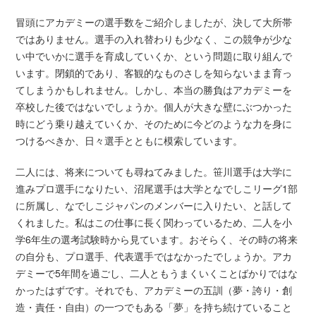
冒頭にアカデミーの選手数をご紹介しましたが、決して大所帯
ではありません。選手の入れ替わりも少なく、この競争が少な
い中でいかに選手を育成していくか、という問題に取り組んで
います。閉鎖的であり、客観的なものさしを知らないまま育っ
てしまうかもしれません。しかし、本当の勝負はアカデミーを
卒校した後ではないでしょうか。個人が大きな壁にぶつかった
時にどう乗り越えていくか、そのために今どのような力を身に
つけるべきか、日々選手とともに模索しています。
二人には、将来についても尋ねてみました。笹川選手は大学に
進みプロ選手になりたい、沼尾選手は大学となでしこリーグ1部
に所属し、なでしこジャパンのメンバーに入りたい、と話して
くれました。私はこの仕事に長く関わっているため、二人を小
学6年生の選考試験時から見ています。おそらく、その時の将来
の自分も、プロ選手、代表選手ではなかったでしょうか。アカ
デミーで5年間を過ごし、二人ともうまくいくことばかりではな
かったはずです。それでも、アカデミーの五訓（夢・誇り・創
造・責任・自由）の一つでもある「夢」を持ち続けていること