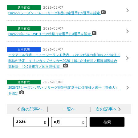
選手育成
2026/08/07
2026/27シーズン JFA・Ｊリーグ特別指定選手に9選手を認定
選手育成
2026/08/07
2026/27年JFA・WEリーグ特別指定選手に3選手を認定
日本代表
2026/08/07
エクアドル代表、ニュージーランド代表、パナマ代表の参加および放送／
配信が決定 キリンカップサッカー2026（10.1＠神奈川／横浜国際総合
競技場、10.5＠東京／国立競技場）
選手育成
2026/08/06
2026/27シーズン JFA・Ｊリーグ特別指定選手に佐藤柚太選手（専修大）
を認定
前の記事へ
│
一覧へ
│
次の記事へ