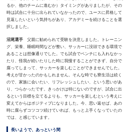
るか、他のチームに進むか）タイミングがありましたが、その
時は試合に十分に出られていなかったので、ユースに昇格して
見返したいという気持ちがあり、アカデミーを続けることを選
択しました。
沼尾選手
父親に勧められて受験を決意しました。トレーニン
グ、栄養、睡眠時間などが整い、サッカーに没頭できる環境で
あることは想像通りでした。でも試合でベンチにも入れなかっ
たり、怪我が続いたりした時に我慢することができず、自分で
腐ってしまって、サッカーを楽しむことができませんでした。
考えが甘かったのかもしれません。そんな時でも寮生活は続く
ので、家族に会いたい、リフレッシュしたい、という思いがあ
り、つらかったです。きっかけは特にないのですが、試合に出
るという目標を立てるよりも、サッカーを楽しむという考えに
変えてからはポジティブになりました。今、思い返せば、あの
時に腐らずコツコツ続けていれば、もっと上手くなっていたの
では、と感じています。
長いようで、あっという間