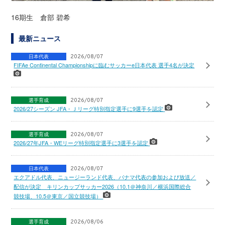
16期生 倉部 碧希
最新ニュース
日本代表
2026/08/07
FIFAe Continental Championshipに臨むサッカーe日本代表 選手4名が決定
選手育成
2026/08/07
2026/27シーズン JFA・Ｊリーグ特別指定選手に9選手を認定
選手育成
2026/08/07
2026/27年JFA・WEリーグ特別指定選手に3選手を認定
日本代表
2026/08/07
エクアドル代表、ニュージーランド代表、パナマ代表の参加および放送／
配信が決定 キリンカップサッカー2026（10.1＠神奈川／横浜国際総合
競技場、10.5＠東京／国立競技場）
選手育成
2026/08/06