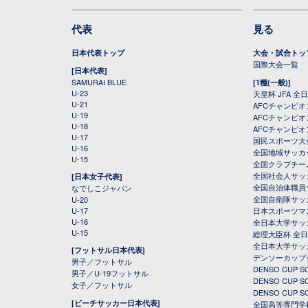
代表
見る
日本代表トップ
大会・試合トッ
国際大会一覧
[日本代表]
SAMURAI BLUE
[1種(一般)]
U-23
天皇杯 JFA 
U-21
AFCチャンピ
U-19
AFCチャンピオン
U-18
AFCチャンピオ
U-17
国民スポーツ大
U-16
全国地域サッカ
U-15
全国クラブチー
全国社会人サッ
[日本女子代表]
全国自治体職員
なでしこジャパン
全国自衛隊サッ
U-20
U-17
日本スポーツマ
U-16
全日本大学サッ
U-15
総理大臣杯 全
全日本大学サッ
[フットサル日本代表]
デンソーカップ
男子／フットサル
DENSO CUP
男子／U-19フットサル
DENSO CUP
女子／フットサル
DENSO CUP
[ビーチサッカー日本代表]
全国高等専門学