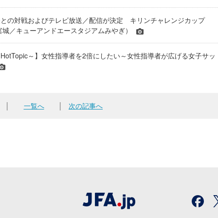
表との対戦およびテレビ放送／配信が決定 キリンチャレンジカップ
24＠宮城／キューアンドエースタジアムみやぎ）
HotTopic～】女性指導者を2倍にしたい～女性指導者が広げる女子サッ
│
一覧へ
│
次の記事へ