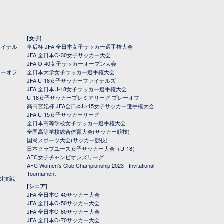
[女子]
ァイナル
皇后杯 JFA 全日本女子サッカー選手権大会
JFA 全日本O-30女子サッカー大会
JFA O-40女子サッカーオープン大会
レーオフ
全日本大学女子サッカー選手権大会
JFA U-18女子サッカーファイナルズ
JFA 全日本U-18女子サッカー選手権大会
U-18女子サッカープレミアリーグ プレーオフ
高円宮妃杯 JFA全日本U-15女子サッカー選手権大会
JFA U-15女子サッカーリーグ
全日本高等学校女子サッカー選手権大会
全国高等学校総合体育大会(サッカー競技)
国民スポーツ大会(サッカー競技)
日本クラブユース女子サッカー大会（U-18）
AFC女子チャンピオンズリーグ
AFC Women's Club Championship 2023 - Invitational
Tournament
対抗戦
[シニア]
JFA 全日本O-40サッカー大会
JFA 全日本O-50サッカー大会
JFA 全日本O-60サッカー大会
JFA 全日本O-70サッカー大会