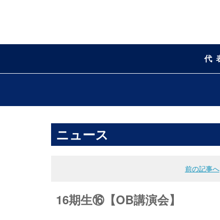
代
ニュース
前の記事へ
16期生⑯【OB講演会】