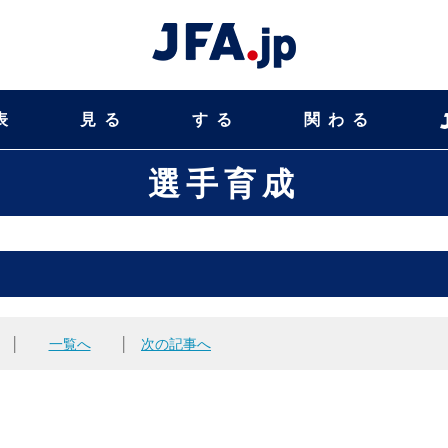
表
見る
する
関わる
選手育成
│
一覧へ
│
次の記事へ