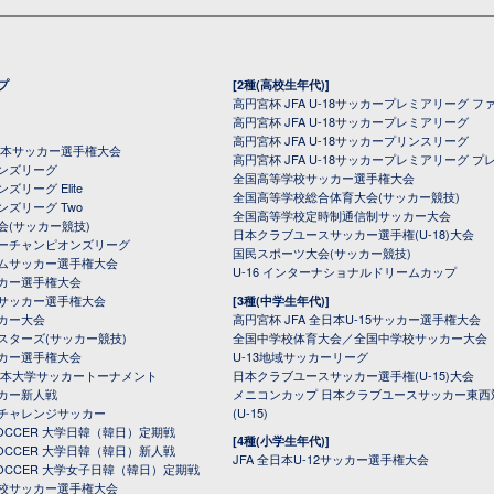
プ
[2種(高校生年代)]
高円宮杯 JFA U-18サッカープレミアリーグ フ
高円宮杯 JFA U-18サッカープレミアリーグ
高円宮杯 JFA U-18サッカープリンスリーグ
全日本サッカー選手権大会
高円宮杯 JFA U-18サッカープレミアリーグ プ
オンズリーグ
全国高等学校サッカー選手権大会
ズリーグ Elite
全国高等学校総合体育大会(サッカー競技)
ンズリーグ Two
全国高等学校定時制通信制サッカー大会
会(サッカー競技)
日本クラブユースサッカー選手権(U-18)大会
ーチャンピオンズリーグ
国民スポーツ大会(サッカー競技)
ムサッカー選手権大会
U-16 インターナショナルドリームカップ
カー選手権大会
サッカー選手権大会
[3種(中学生年代)]
カー大会
高円宮杯 JFA 全日本U-15サッカー選手権大会
スターズ(サッカー競技)
全国中学校体育大会／全国中学校サッカー大会
カー選手権大会
U-13地域サッカーリーグ
日本大学サッカートーナメント
日本クラブユースサッカー選手権(U-15)大会
カー新人戦
メニコンカップ 日本クラブユースサッカー東西
チャレンジサッカー
(U-15)
 SOCCER 大学日韓（韓日）定期戦
[4種(小学生年代)]
 SOCCER 大学日韓（韓日）新人戦
JFA 全日本U-12サッカー選手権大会
 SOCCER 大学女子日韓（韓日）定期戦
校サッカー選手権大会