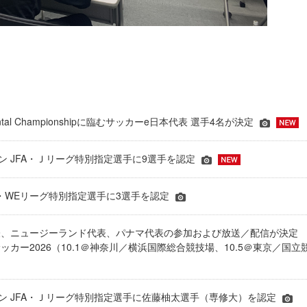
inental Championshipに臨むサッカーe日本代表 選手4名が決定
ーズン JFA・Ｊリーグ特別指定選手に9選手を認定
JFA・WEリーグ特別指定選手に3選手を認定
表、ニュージーランド代表、パナマ代表の参加および放送／配信が決
ッカー2026（10.1＠神奈川／横浜国際総合競技場、10.5＠東京／国立
シーズン JFA・Ｊリーグ特別指定選手に佐藤柚太選手（専修大）を認定