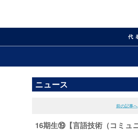
代
ニュース
前の記事へ
16期生⑲【言語技術（コミュ