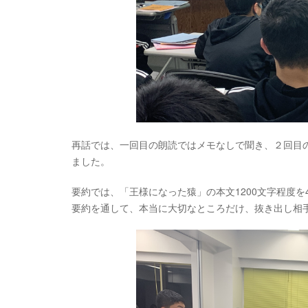
再話では、一回目の朗読ではメモなしで聞き、２回目
ました。
要約では、「王様になった猿」の本文1200文字程度を
要約を通して、本当に大切なところだけ、抜き出し相