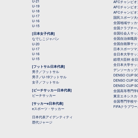
U-21
AFCチャンピ
U-19
AFCチャンピオン
U-18
AFCチャンピオ
U-17
国民スポーツ大
U-16
全国地域サッカ
U-15
全国クラブチー
全国社会人サッ
[日本女子代表]
全国自治体職員
なでしこジャパン
全国自衛隊サッ
U-20
U-17
日本スポーツマ
U-16
全日本大学サッ
U-15
総理大臣杯 全
全日本大学サッ
[フットサル日本代表]
デンソーカップ
男子／フットサル
DENSO CUP
男子／U-19フットサル
DENSO CUP
女子／フットサル
DENSO CUP
[ビーチサッカー日本代表]
全国高等専門学
ビーチサッカー
東京エネシスカ
全国専門学校サ
[サッカーe日本代表]
FIFAクラブワ
eスポーツ・サッカー
日本代表アイデンティティ
歴代ジャージ