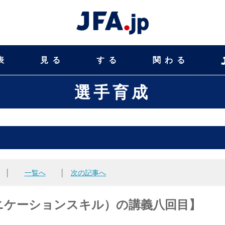
表
見る
する
関わる
選手育成
│
一覧へ
│
次の記事へ
ニケーションスキル）の講義八回目】