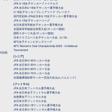
JFA U-18女子サッカーファイナルズ
JFA 全日本U-18女子サッカー選手権大会
U-18女子サッカープレミアリーグ プレーオフ
高円宮妃杯 JFA全日本U-15女子サッカー選手権大会
JFA U-15女子サッカーリーグ
全日本高等学校女子サッカー選手権大会
全国高等学校総合体育大会(サッカー競技)
国民スポーツ大会(サッカー競技)
日本クラブユース女子サッカー大会（U-18）
AFC女子チャンピオンズリーグ
AFC Women's Club Championship 2023 - Invitational
Tournament
対抗戦
[シニア]
JFA 全日本O-40サッカー大会
JFA 全日本O-50サッカー大会
JFA 全日本O-60サッカー大会
JFA 全日本O-70サッカー大会
全国健康福祉祭サッカー交流大会(ねんりんピック)
[フットサル]
JFA 全日本フットサル選手権大会
JFA 全日本女子フットサル選手権大会
自衛隊女子フットサル大会
全日本大学フットサル大会
JFA 全日本U-18フットサル選手権大会
JFA 全日本U-15フットサル選手権大会