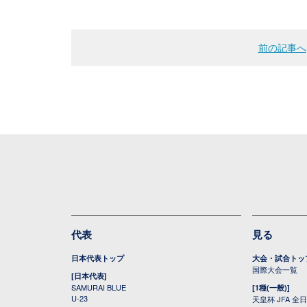
前の記事へ
代表
見る
日本代表トップ
大会・試合トッ
国際大会一覧
[日本代表]
SAMURAI BLUE
[1種(一般)]
U-23
天皇杯 JFA 