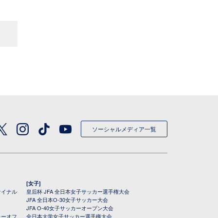
ソーシャルメディア一覧
[女子]
ァイナル
皇后杯 JFA 全日本女子サッカー選手権大会
JFA 全日本O-30女子サッカー大会
JFA O-40女子サッカーオープン大会
レーオフ
全日本大学女子サッカー選手権大会