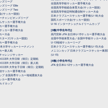
オンズリーグ
全国高等学校サッカー選手権大会
ズリーグ Elite
全国高等学校総合体育大会(サッカー競技)
ンズリーグ Two
全国高等学校定時制通信制サッカー大会
会(サッカー競技)
日本クラブユースサッカー選手権(U-18)大会
ーチャンピオンズリーグ
国民スポーツ大会(サッカー競技)
ムサッカー選手権大会
U-16 インターナショナルドリームカップ
カー選手権大会
サッカー選手権大会
[3種(中学生年代)]
カー大会
高円宮杯 JFA 全日本U-15サッカー選手権大会
スターズ(サッカー競技)
全国中学校体育大会／全国中学校サッカー大会
カー選手権大会
U-13地域サッカーリーグ
日本大学サッカートーナメント
日本クラブユースサッカー選手権(U-15)大会
カー新人戦
メニコンカップ 日本クラブユースサッカー東西
チャレンジサッカー
(U-15)
 SOCCER 大学日韓（韓日）定期戦
[4種(小学生年代)]
 SOCCER 大学日韓（韓日）新人戦
JFA 全日本U-12サッカー選手権大会
 SOCCER 大学女子日韓（韓日）定期戦
校サッカー選手権大会
ップ 全国高専サッカー地域選抜大会
ッカー選手権大会
ールドカップ