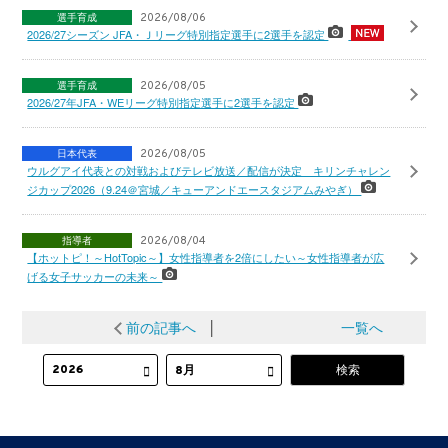
選手育成
2026/08/06
2026/27シーズン JFA・Ｊリーグ特別指定選手に2選手を認定
選手育成
2026/08/05
2026/27年JFA・WEリーグ特別指定選手に2選手を認定
日本代表
2026/08/05
ウルグアイ代表との対戦およびテレビ放送／配信が決定 キリンチャレン
ジカップ2026（9.24＠宮城／キューアンドエースタジアムみやぎ）
指導者
2026/08/04
【ホットピ！～HotTopic～】女性指導者を2倍にしたい～女性指導者が広
げる女子サッカーの未来～
前の記事へ
│
一覧へ