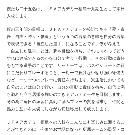
僕たち二十五名は、ＪＦＡアカデミー福島十九期生として本日
入校します。
僕の三年間の目標は、ＪＦＡアカデミーの校訓である「夢・責
任・自由・誇り・創造」という五つの言葉の意味を自分の言葉
で表現できる「自立した選手」になることです。僕が考える
「自立した選手」とは、夢や目標を持ち、それに向かってどう
すれば達成できるのかを自分で考え・行動し、その行動に責任
をもてる選手のことです。サッカーでは、パスやシュートの質
にこだわりプレーすること、一対一で負けない粘り強い守備力
など、一つ一つのプレーに責任を持ちます。寮生活においても
自分のことは自分で行い、自分の言動に責任を持ち、自信に満
ち溢れた立ち居振る舞いのできるアカデミー生を目指します。
その為に毎日の練習に真剣に励みプレーの質を追求し、仲間と
協力し互いを大切にしながら切磋琢磨して成長します。
ＪＦＡアカデミー福島への入校をこんなにも楽しみに迎えるこ
とができたのは、今までお世話になった所属チームの監督・コ