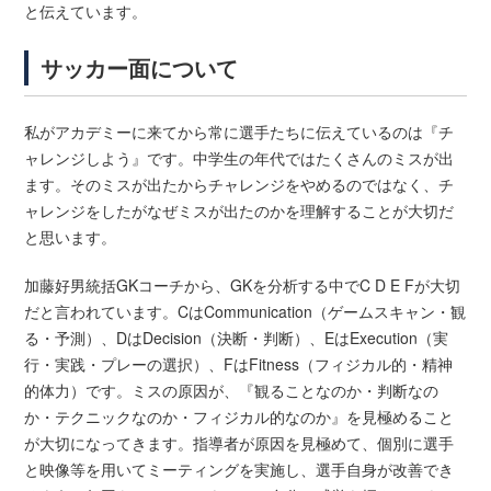
と伝えています。
サッカー面について
私がアカデミーに来てから常に選手たちに伝えているのは『チ
ャレンジしよう』です。中学生の年代ではたくさんのミスが出
ます。そのミスが出たからチャレンジをやめるのではなく、チ
ャレンジをしたがなぜミスが出たのかを理解することが大切だ
と思います。
加藤好男統括GKコーチから、GKを分析する中でC D E Fが大切
だと言われています。CはCommunication（ゲームスキャン・観
る・予測）、DはDecision（決断・判断）、EはExecution（実
行・実践・プレーの選択）、FはFitness（フィジカル的・精神
的体力）です。ミスの原因が、『観ることなのか・判断なの
か・テクニックなのか・フィジカル的なのか』を見極めること
が大切になってきます。指導者が原因を見極めて、個別に選手
と映像等を用いてミーティングを実施し、選手自身が改善でき