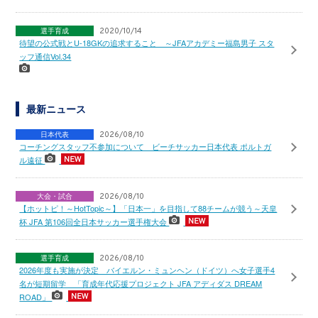
選手育成
2020/10/14
待望の公式戦とU-18GKの追求すること ～JFAアカデミー福島男子 スタ
ッフ通信Vol.34
最新ニュース
日本代表
2026/08/10
コーチングスタッフ不参加について ビーチサッカー日本代表 ポルトガ
ル遠征
大会・試合
2026/08/10
【ホットピ！～HotTopic～】「日本一」を目指して88チームが競う～天皇
杯 JFA 第106回全日本サッカー選手権大会
選手育成
2026/08/10
2026年度も実施が決定 バイエルン・ミュンヘン（ドイツ）へ女子選手4
名が短期留学 「育成年代応援プロジェクト JFA アディダス DREAM
ROAD」