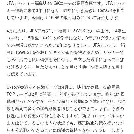
JFAアカデミー福島U-15 GKコーチの高原寿康です。JFAアカデ
ミー福島に来て3年目になり、昨年に引き続きU-15のGKを担当
しています。今回はU-15GKの取り組みについて紹介します。
4月に入り、JFAアカデミー福島U-15WESTの中学生は、14期生
（中3）、15期生（中2）の2学年になり、3年プログラムの静岡
での生活は残すところあと2年になりました。JFAアカデミー福
島U-15WESTを卒校して各々が進路を決めるため、サッカーで
も私生活でも良い習慣を身に付け、自立した選手になって羽ば
たけるように、当たり前のことを当たり前にやる大切さを選手
に伝えています。
U-15が参戦する東海リーグは4月に、U-14が参戦する静岡県
TOPリーグは2月に開幕し、前期が終了しています。昨年は1回
戦制だったのですが、今年は前期・後期の2回戦制になり、試合
数も増えて多くの試合経験を積むことができています。今後の
状況により変更の可能性もありますが、新型コロナウイルスが
まん延しているこのような状況でも、感染防止対策を行いなが
らも公式戦ができることに感謝の気持ちを持ってプレーしよう