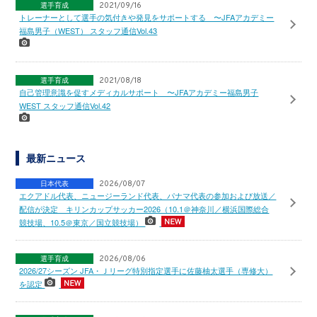
選手育成
2021/09/16
トレーナーとして選手の気付きや発見をサポートする 〜JFAアカデミー
福島男子（WEST） スタッフ通信Vol.43
選手育成
2021/08/18
自己管理意識を促すメディカルサポート 〜JFAアカデミー福島男子
WEST スタッフ通信Vol.42
最新ニュース
日本代表
2026/08/07
エクアドル代表、ニュージーランド代表、パナマ代表の参加および放送／
配信が決定 キリンカップサッカー2026（10.1＠神奈川／横浜国際総合
競技場、10.5＠東京／国立競技場）
選手育成
2026/08/06
2026/27シーズン JFA・Ｊリーグ特別指定選手に佐藤柚太選手（専修大）
を認定