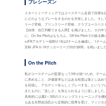
プレシーズン
スタートミーティングではユースチーム全員で目標を
にどのようなプレーをするのかを共有しました。そして
リーグ昇格、プリンスリーグ昇格、クラブユースベス
【自律、自己判断できる人間】を掲げました。その中
に、On the Pitchはもちろん、Off the Pi
※JFAアカデミー福島U-18は2チームを編成し、1チーム
宮杯 JFA U-18サッカーリーグ2021静岡」を戦いまし
On the Pitch
私がユースチームの監督なって3年が経つため、チー
に求めること、評価基準などはある程度は落とし込めて
を目指し、アカデミー生らしくプレーする」というフ
きたものに「逞しさ」を加えられるように促しました
具体的には週2～3回のストレングストレーニングを継
もある矢野由治氏から定期的に指導を受け、フィジカ