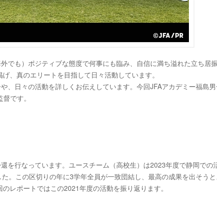
海外でも）ポジティブな態度で何事にも臨み、自信に満ち溢れた立ち居
掲げ、真のエリートを目指して日々活動しています。
子や、日々の活動を詳しくお伝えしています。今回JFAアカデミー福島男
監督です。
帰還を行なっています。ユースチーム（高校生）は2023年度で静岡での
でした。この区切りの年に3学年全員が一致団結し、最高の成果を出そうと
のレポートではこの2021年度の活動を振り返ります。