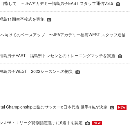
指して ～JFAアカデミー福島男子EAST スタッフ通信Vol.5
ー福島11期生卒校式を実施
へ向けてのベースアップ 〜JFAアカデミー福島WEST スタッフ通信
ー福島男子EAST 福島県トレセンとのトレーニングマッチを実施
ー福島男子WEST 2022シーズンへの抱負
inental Championshipに臨むサッカーe日本代表 選手4名が決定
ーズン JFA・Ｊリーグ特別指定選手に9選手を認定