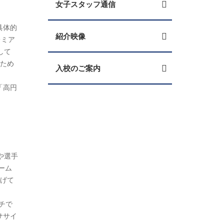
女子スタッフ通信
具体的
紹介映像
レミア
して
るため
入校のご案内
「高円
や選手
ーム
上げて
チで
ササイ