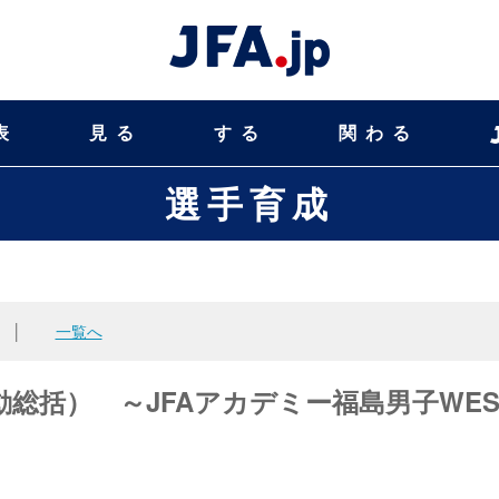
表
見る
する
関わる
選手育成
│
一覧へ
動総括） ～JFAアカデミー福島男子WES