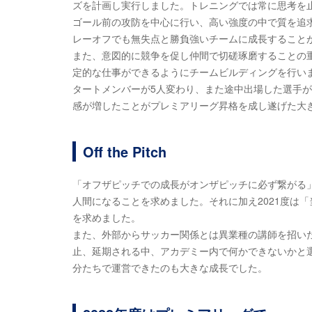
ズを計画し実行しました。トレニングでは常に思考を
ゴール前の攻防を中心に行い、高い強度の中で質を追求
レーオフでも無失点と勝負強いチームに成長すること
また、意図的に競争を促し仲間で切磋琢磨することの
定的な仕事ができるようにチームビルディングを行いま
タートメンバーが5人変わり、また途中出場した選手
感が増したことがプレミアリーグ昇格を成し遂げた大
Off the Pitch
「オフザピッチでの成長がオンザピッチに必ず繋がる
人間になることを求めました。それに加え2021度は
を求めました。
また、外部からサッカー関係とは異業種の講師を招い
止、延期される中、アカデミー内で何かできないかと
分たちで運営できたのも大きな成長でした。