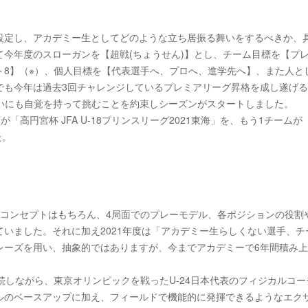
設定し、アカデミー生としてどのような立ち居振る舞いをするべきか、
今年度のスローガンを【超戦(ちょうせん)】とし、チーム目標を【プ
ト8】（※）、個人目標を【代表選手へ、プロへ、進学先へ】、また人と
でも今年は過去3回チャレンジしているプレミアリーグ昇格を成し遂げ
tchでの振る舞いにも自覚を持って挑むことを約束しシーズンがスタートしました。
が「高円宮杯 JFA U-18プリンスリーグ2021東海」を、もう1チームが
た。
ムコンセプトはもちろん、4局面でのプレーモデル、各ポジションの役割
いました。それに加え2021年度は「アカデミー生らしくない選手、チ
レーズを用い、抽象的ではありますが、今までアカデミーで6年間積み
。
続しながら、東京オリンピックを戦ったU-24日本代表のフィジカルコー
ルのベースアップに加え、フィールドで機能的に発揮できるようなエク