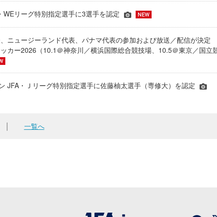
JFA・WEリーグ特別指定選手に3選手を認定
表、ニュージーランド代表、パナマ代表の参加および放送／配信が決
ッカー2026（10.1＠神奈川／横浜国際総合競技場、10.5＠東京／国立
シーズン JFA・Ｊリーグ特別指定選手に佐藤柚太選手（専修大）を認定
│
一覧へ