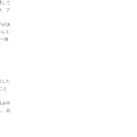
通して
9、プ
手が決
からス
、一体
立した
こと
並み中
し、自