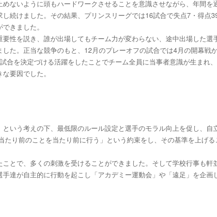
止めないように頭もハードワークさせることを意識させながら、年間を
し続けました。その結果、プリンスリーグでは16試合で失点7・得点3
ができました。
重要性を説き、誰が出場してもチーム力が変わらない、途中出場した選
した。正当な競争のもと、12月のプレーオフの試合では4月の開幕戦
が試合を決定づける活躍をしたことでチーム全員に当事者意識が生まれ
きな要因でした。
」という考えの下、最低限のルール設定と選手のモラル向上を促し、自
「当たり前のことを当たり前に行う」という約束をし、その基準を上げる
たことで、多くの刺激を受けることができました。そして学校行事も軒
選手達が自主的に行動を起こし「アカデミー運動会」や「遠足」を企画