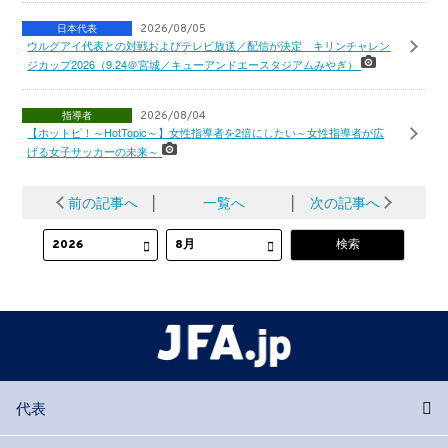
日本代表
2026/08/05
ウルグアイ代表との対戦およびテレビ放送／配信が決定 キリンチャレン
ジカップ2026（9.24＠宮城／キューアンドエースタジアムみやぎ）
指導者
2026/08/04
【ホットピ！～HotTopic～】女性指導者を2倍にしたい～女性指導者が広
げる女子サッカーの未来～
前の記事へ
│
一覧へ
│
次の記事へ
代表