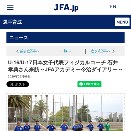
EN
選手育成
ニュース
前の記事へ
│
一覧へ
│
次の記事へ
U-16/U-17日本女子代表フィジカルコーチ 石井
孝典さん来訪～JFAアカデミー今治ダイアリー～
2026年06月08日