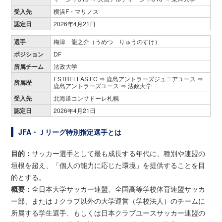
受入先
横浜F・マリノス
認定日
2026年4月21日
選手
梅津 龍之介（うめつ りゅうのすけ）
ポジション
DF
所属チーム
法政大学
ESTRELLAS.FC ⇒ 鹿島アントラーズジュニアユース ⇒
所属歴
鹿島アントラーズユース ⇒ 法政大学
受入先
北海道コンサドーレ札幌
認定日
2026年4月21日
JFA・Ｊリーグ特別指定選手とは
目的：
サッカー選手として最も成長する年代に、種別や連盟の
垣根を超え、「個人の能力に応じた環境」を提供することを目
的とする。
概要：
全日本大学サッカー連盟、全国高等学校体育連盟サッカ
ー部、またはＪクラブ以外の大学運営（学校法人）のチームに
所属する学生選手、もしくは日本クラブユースサッカー連盟の