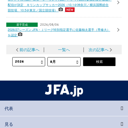
配信が決定 キリンカップサッカー2026（10.1＠神奈川／横浜国際総合
競技場、10.5＠東京／国立競技場）
選手育成
2026/08/06
2026/27シーズン JFA・Ｊリーグ特別指定選手に佐藤柚太選手（専修大）
を認定
前の記事へ
│
一覧へ
│
次の記事へ
代表
見る