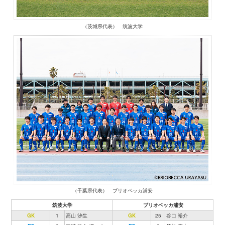
（茨城県代表） 筑波大学
（千葉県代表） ブリオベッカ浦安
筑波大学
ブリオベッカ浦安
GK
1
髙山 汐生
GK
25
谷口 裕介