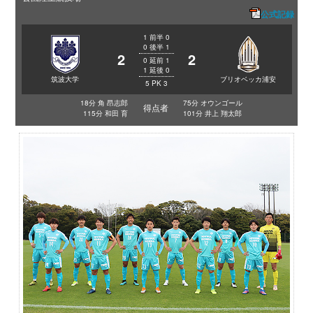
公式記録
1
前半
0
0
後半
1
2
2
0
延前
1
1
延後
0
筑波大学
ブリオベッカ浦安
5
PK
3
18分 角 昂志郎
75分 オウンゴール
得点者
115分 和田 育
101分 井上 翔太郎