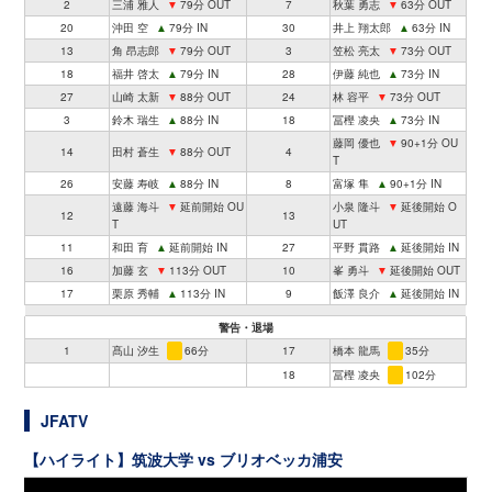
2
三浦 雅人
▼
79分 OUT
7
秋葉 勇志
▼
63分 OUT
20
沖田 空
▲
79分 IN
30
井上 翔太郎
▲
63分 IN
13
角 昂志郎
▼
79分 OUT
3
笠松 亮太
▼
73分 OUT
18
福井 啓太
▲
79分 IN
28
伊藤 純也
▲
73分 IN
27
山崎 太新
▼
88分 OUT
24
林 容平
▼
73分 OUT
3
鈴木 瑞生
▲
88分 IN
18
冨樫 凌央
▲
73分 IN
藤岡 優也
▼
90+1分 OU
14
田村 蒼生
▼
88分 OUT
4
T
26
安藤 寿岐
▲
88分 IN
8
富塚 隼
▲
90+1分 IN
遠藤 海斗
▼
延前開始 OU
小泉 隆斗
▼
延後開始 O
12
13
T
UT
11
和田 育
▲
延前開始 IN
27
平野 貫路
▲
延後開始 IN
16
加藤 玄
▼
113分 OUT
10
峯 勇斗
▼
延後開始 OUT
17
栗原 秀輔
▲
113分 IN
9
飯澤 良介
▲
延後開始 IN
警告・退場
1
髙山 汐生
66分
17
橋本 龍馬
35分
18
冨樫 凌央
102分
JFATV
【ハイライト】筑波大学 vs ブリオベッカ浦安