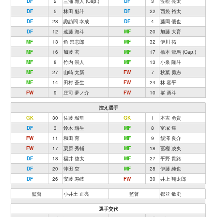
DF
2
三浦 雅人 (Cap.)
DF
3
笠松 亮太
DF
5
林田 魁斗
DF
22
西袋 裕太
DF
28
諏訪間 幸成
DF
4
藤岡 優也
DF
12
遠藤 海斗
MF
20
加藤 大育
MF
13
角 昂志郎
MF
32
伊川 拓
MF
16
加藤 玄
MF
17
橋本 龍馬 (Cap.)
MF
8
竹内 崇人
MF
13
小泉 隆斗
MF
27
山崎 太新
FW
7
秋葉 勇志
MF
14
田村 蒼生
FW
24
林 容平
FW
9
庄司 夢ノ介
FW
10
峯 勇斗
控え選手
GK
30
佐藤 瑠星
GK
1
本吉 勇貴
DF
3
鈴木 瑞生
MF
8
富塚 隼
FW
11
和田 育
MF
9
飯澤 良介
FW
17
栗原 秀輔
MF
18
冨樫 凌央
DF
18
福井 啓太
MF
27
平野 貫路
DF
20
沖田 空
MF
28
伊藤 純也
DF
26
安藤 寿岐
FW
30
井上 翔太郎
監督
小井土 正亮
監督
都並 敏史
選手交代