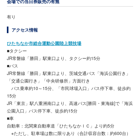
会場での当日券販売の有無
有り
アクセス情報
ひたちなか市総合運動公園陸上競技場
■タクシー
JR常磐線「勝田」駅東口より、タクシー約15分
■バス
JR常磐線「勝田」駅東口より、茨城交通バス「海浜公園行き」
「交通公園行き」「中央研修所」方面行き
バス乗車約10～15分、「市民球場入口」バス停下車、徒歩約
15分
JR「東京」駅八重洲南口より、高速バス[勝田・東海線]で「海浜
公園入口」バス停下車、徒歩約15分
■車
自動車：北関東自動車道「ひたちなかＩＣ」より約5分
※ただし、駐車場は数に限りあり（合計収容台数：約600台）