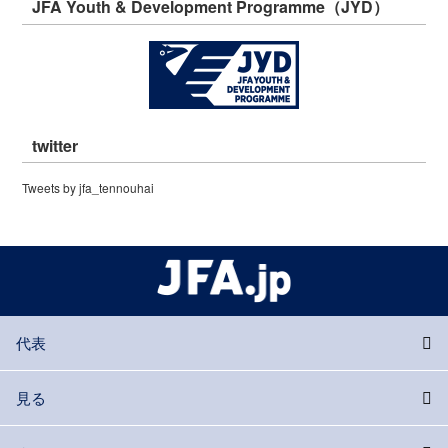
JFA Youth & Development Programme（JYD）
twitter
Tweets by jfa_tennouhai
代表
見る