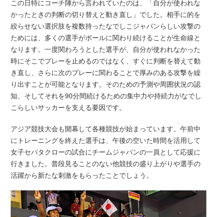
この日特にコーチ陣から言われていたのは、「自分が使われな
かったときの判断の切り替えと動き直し」でした。相手に的を
絞らせない選択肢を複数持ったなでしこジャパンらしい攻撃の
ためには、多くの選手がボールに関わり続けることが生命線と
なります。一度関わろうとした選手が、自分が使われなかった
時にそこでプレーを止めるのではなく、すぐに判断を替えて動
き直し、さらに次のプレーに関わることで厚みのある攻撃を繰
り出すことが可能となります。そのための予測や周囲状況の認
知、そしてそれを90分間続けるための集中力や持続力がなでし
こらしいサッカーを支える要因です。
アジア競技大会も開幕して各種競技が始まっています。午前中
にトレーニングを終えた選手は、午後の空いた時間を活用して
女子セパタクローの試合にチームジャパンの一員として応援に
行きました。普段見ることのない他競技の盛り上がりや選手の
活躍から新たな刺激をもらったことでしょう。