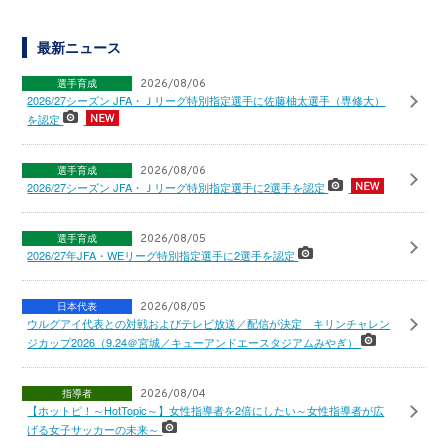
最新ニュース
選手育成
2026/08/06
2026/27シーズン JFA・Ｊリーグ特別指定選手に佐藤柚太選手（専修大）
を認定
選手育成
2026/08/06
2026/27シーズン JFA・Ｊリーグ特別指定選手に2選手を認定
選手育成
2026/08/05
2026/27年JFA・WEリーグ特別指定選手に2選手を認定
日本代表
2026/08/05
ウルグアイ代表との対戦およびテレビ放送／配信が決定 キリンチャレン
ジカップ2026（9.24＠宮城／キューアンドエースタジアムみやぎ）
指導者
2026/08/04
【ホットピ！～HotTopic～】女性指導者を2倍にしたい～女性指導者が広
げる女子サッカーの未来～