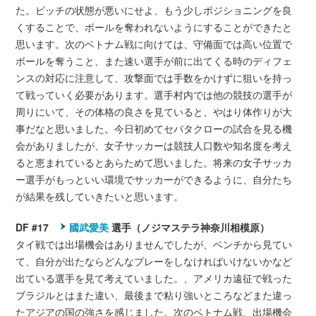
た。ピッチの状態が悪いにせよ、もう少しポジショニングを良
くすることで、ボールを奪われないようにすることができたと
思います。次のベトナム戦に向けては、守備面では高い位置で
ボールを奪うこと、また速い選手が前に出てくる時のディフェ
ンスの対応に注意して、攻撃面では手数をかけずに狙いを持っ
て戦っていく必要があります。選手村内では他の競技の選手が
周りにいて、その体格の良さを見ていると、やはり体作りが大
事だなと思いました。今日初めてセパタクローの試合を見る機
会がありましたが、女子サッカーは競技人口数や知名度を考え
ると恵まれているとあらためて思いました。将来の女子サッカ
ー選手がもっといい環境でサッカーができるように、自分たち
が結果を残していきたいと思います。
DF #17
國武愛美
選手（ノジマステラ神奈川相模原）
タイ戦では出場機会はありませんでしたが、ベンチから見てい
て、自分が出たならどんなプレーをしなければいけないかなど
出ている選手を見て考えていました。、アメリカ遠征で戦った
ブラジルとはまた違い、最後まで粘り強いところなどまた違っ
たアジアの国の強さを感じました。次のベトナム戦、出場機会