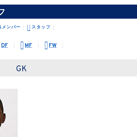
フ
集メンバー
スタッフ
DF
MF
FW
GK