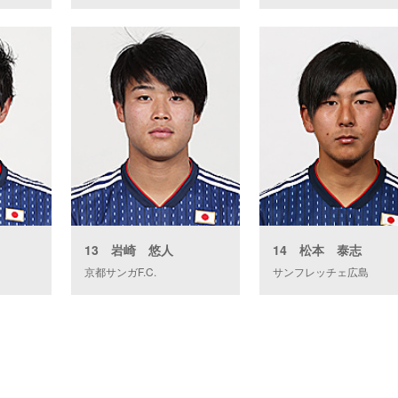
13 岩崎 悠人
14 松本 泰志
京都サンガF.C.
サンフレッチェ広島