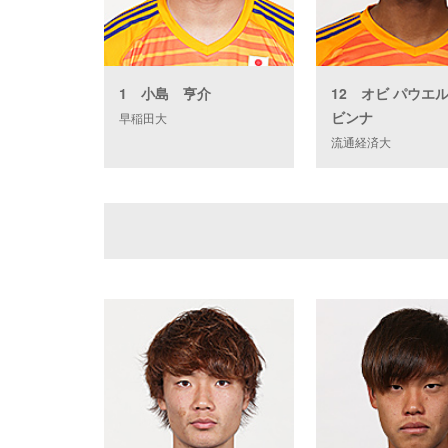
1 小島 亨介
12 オビ パウエ
ビンナ
早稲田大
流通経済大