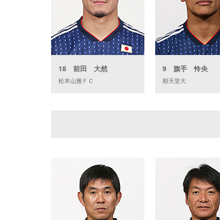
18 前田 大然
9 旗手 怜央
松本山雅ＦＣ
順天堂大