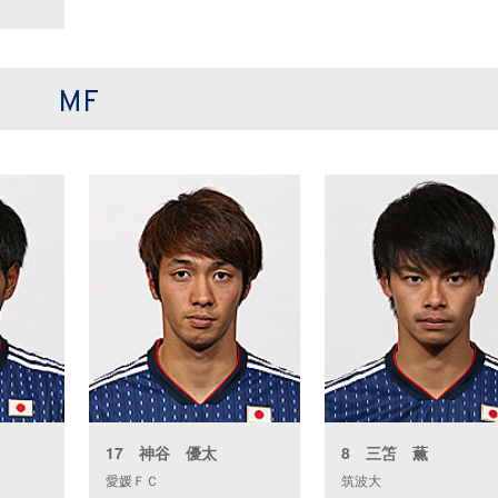
MF
17 神谷 優太
8 三笘 薫
愛媛ＦＣ
筑波大