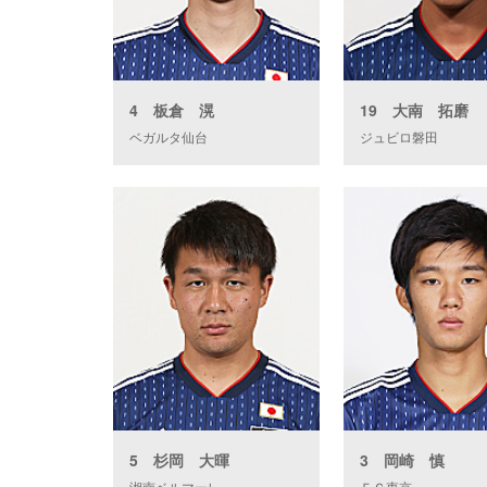
4 板倉 滉
19 大南 拓磨
ベガルタ仙台
ジュビロ磐田
5 杉岡 大暉
3 岡崎 慎
湘南ベルマーレ
ＦＣ東京