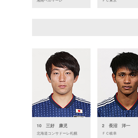
10 三好 康児
2 長沼 洋一
北海道コンサドーレ札幌
ＦＣ岐阜