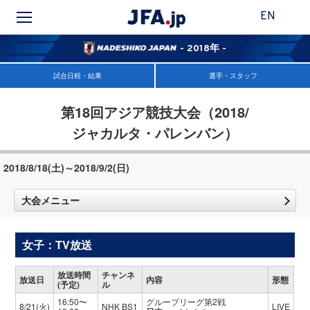
EN
- 2018年 -
試合日程・結果
選手・スタッフ
第18回アジア競技大会（2018/
ジャカルタ・パレンバン）
2018/8/18(土)～2018/9/2(日)
大会メニュー
女子：TV放送
放送時間
チャンネ
放送日
内容
形態
(予定)
ル
16:50〜
グループリーグ第2戦
8/21(火)
NHK BS1
LIVE