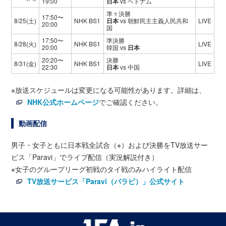
19:00
日本
vs ベトナム
準々決勝
17:50〜
8/25(土)
NHK BS1
日本
vs 朝鮮民主主義人民共和
LIVE
20:00
国
17:50〜
準決勝
8/28(火)
NHK BS1
LIVE
20:00
韓国 vs
日本
20:20〜
決勝
8/31(金)
NHK BS1
LIVE
22:30
日本
vs 中国
※放送スケジュールは変更になる可能性があります。詳細は、
NHK公式ホームページ
でご確認ください。
動画配信
男子・女子ともに日本戦全試合（※）および決勝をTV放送サー
ビス「Paravi」でライブ配信（実況解説付き）
※女子のグループリーグ初戦のタイ戦のみハイライト配信
TV放送サービス「Paravi（パラビ）」公式サイト