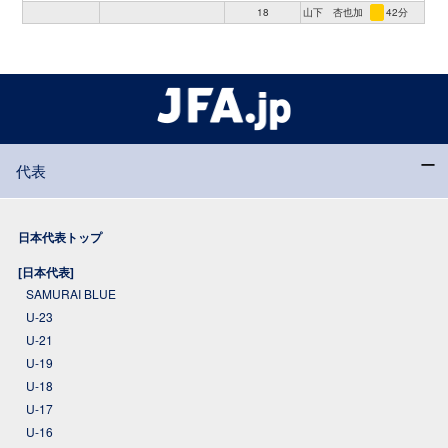
18
山下 杏也加
42分
代表
日本代表トップ
[日本代表]
SAMURAI BLUE
U-23
U-21
U-19
U-18
U-17
U-16