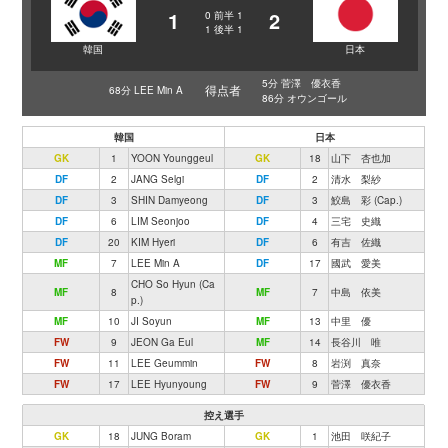
1
2
0
前半
1
1
後半
1
韓国
日本
5分 菅澤 優衣香
得点者
68分 LEE Min A
86分 オウンゴール
韓国
日本
GK
1
YOON Younggeul
GK
18
山下 杏也加
DF
2
JANG Selgi
DF
2
清水 梨紗
DF
3
SHIN Damyeong
DF
3
鮫島 彩 (Cap.)
DF
6
LIM Seonjoo
DF
4
三宅 史織
DF
20
KIM Hyeri
DF
6
有吉 佐織
MF
7
LEE Min A
DF
17
國武 愛美
CHO So Hyun (Ca
MF
8
MF
7
中島 依美
p.)
MF
10
JI Soyun
MF
13
中里 優
FW
9
JEON Ga Eul
MF
14
長谷川 唯
FW
11
LEE Geummin
FW
8
岩渕 真奈
FW
17
LEE Hyunyoung
FW
9
菅澤 優衣香
控え選手
GK
18
JUNG Boram
GK
1
池田 咲紀子