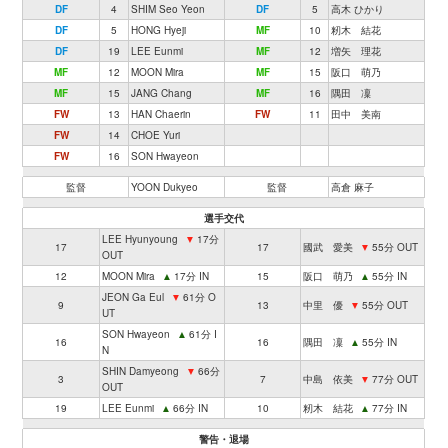
DF
4
SHIM Seo Yeon
DF
5
高木 ひかり
DF
5
HONG Hyeji
MF
10
籾木 結花
DF
19
LEE Eunmi
MF
12
増矢 理花
MF
12
MOON Mira
MF
15
阪口 萌乃
MF
15
JANG Chang
MF
16
隅田 凜
FW
13
HAN Chaerin
FW
11
田中 美南
FW
14
CHOE Yuri
FW
16
SON Hwayeon
監督
YOON Dukyeo
監督
高倉 麻子
選手交代
LEE Hyunyoung
▼
17分
17
17
國武 愛美
▼
55分 OUT
OUT
12
MOON Mira
▲
17分 IN
15
阪口 萌乃
▲
55分 IN
JEON Ga Eul
▼
61分 O
9
13
中里 優
▼
55分 OUT
UT
SON Hwayeon
▲
61分 I
16
16
隅田 凜
▲
55分 IN
N
SHIN Damyeong
▼
66分
3
7
中島 依美
▼
77分 OUT
OUT
19
LEE Eunmi
▲
66分 IN
10
籾木 結花
▲
77分 IN
警告・退場