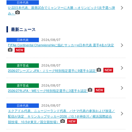
日本代表
U-22日本代表、親善試合でミャンマーに大勝 ～オリンピック1次予選へ弾
み～
最新ニュース
日本代表
2026/08/07
FIFAe Continental Championshipに臨むサッカーe日本代表 選手4名が決定
選手育成
2026/08/07
2026/27シーズン JFA・Ｊリーグ特別指定選手に9選手を認定
選手育成
2026/08/07
2026/27年JFA・WEリーグ特別指定選手に3選手を認定
日本代表
2026/08/07
エクアドル代表、ニュージーランド代表、パナマ代表の参加および放送／
配信が決定 キリンカップサッカー2026（10.1＠神奈川／横浜国際総合
競技場、10.5＠東京／国立競技場）