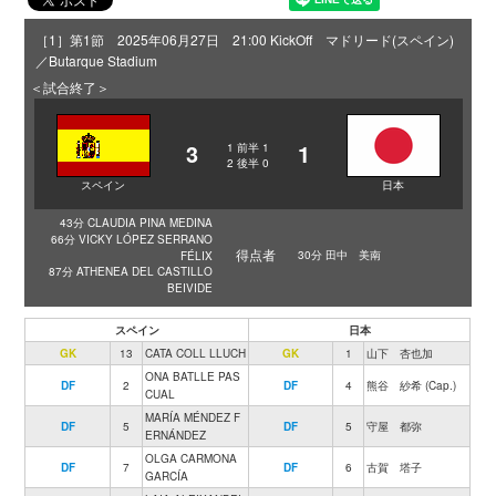
［1］第1節 2025年06月27日 21:00 KickOff マドリード(スペイン)
／Butarque Stadium
＜試合終了＞
3
1
1
前半
1
2
後半
0
スペイン
日本
43分 CLAUDIA PINA MEDINA
66分 VICKY LÓPEZ SERRANO
得点者
30分 田中 美南
FÉLIX
87分 ATHENEA DEL CASTILLO
BEIVIDE
スペイン
日本
GK
13
CATA COLL LLUCH
GK
1
山下 杏也加
ONA BATLLE PAS
DF
2
DF
4
熊谷 紗希 (Cap.)
CUAL
MARÍA MÉNDEZ F
DF
5
DF
5
守屋 都弥
ERNÁNDEZ
OLGA CARMONA
DF
7
DF
6
古賀 塔子
GARCÍA