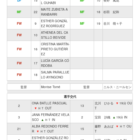
DF
15
MF
10
長野 風花
L OUHABI
MAITE ZUBIETA A
MF
22
MF
18
杉田 妃和
RANBARRI
ESTHER GONZÁL
FW
9
MF
19
谷川 萌々子
EZ RODRÍGUEZ
ATHENEA DEL CA
FW
10
STILLO BEIVIDE
CRISTINA MARTÍN-
FW
16
PRIETO GUTIÉRR
EZ
LUCÍA GARCÍA CÓ
FW
17
RDOBA
SALMA PARALLUE
FW
18
LO AYINGONO
監督
Montse Tomé
監督
ニルス・ニールセン
選手交代
ONA BATLLE PASCUAL
北川 ひかる
▼
19分 OU
2
13
▼
ＨＴ OUT
T
JANA FERNÁNDEZ VELA
3
2
宝田 沙織
▲
19分 IN
SCO
▲
ＨＴ IN
ALBA REDONDO FERRE
藤野 あおば
▼
ＨＴ OU
21
15
R
▼
ＨＴ OUT
T
ESTHER GONZÁLEZ RO