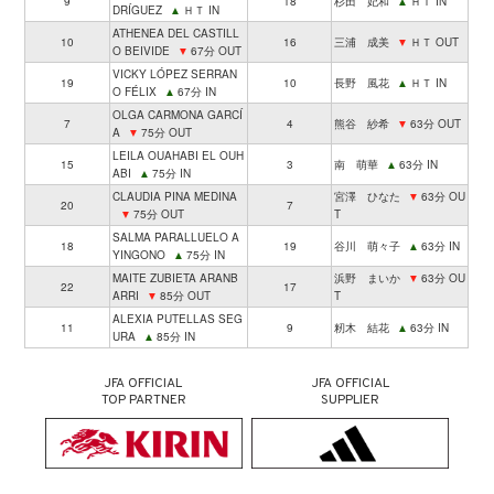
9
18
杉田 妃和
▲
ＨＴ IN
DRÍGUEZ
▲
ＨＴ IN
ATHENEA DEL CASTILL
10
16
三浦 成美
▼
ＨＴ OUT
O BEIVIDE
▼
67分 OUT
VICKY LÓPEZ SERRAN
19
10
長野 風花
▲
ＨＴ IN
O FÉLIX
▲
67分 IN
OLGA CARMONA GARCÍ
7
4
熊谷 紗希
▼
63分 OUT
A
▼
75分 OUT
LEILA OUAHABI EL OUH
15
3
南 萌華
▲
63分 IN
ABI
▲
75分 IN
CLAUDIA PINA MEDINA
宮澤 ひなた
▼
63分 OU
20
7
▼
75分 OUT
T
SALMA PARALLUELO A
18
19
谷川 萌々子
▲
63分 IN
YINGONO
▲
75分 IN
MAITE ZUBIETA ARANB
浜野 まいか
▼
63分 OU
22
17
ARRI
▼
85分 OUT
T
ALEXIA PUTELLAS SEG
11
9
籾木 結花
▲
63分 IN
URA
▲
85分 IN
JFA OFFICIAL
JFA OFFICIAL
TOP PARTNER
SUPPLIER