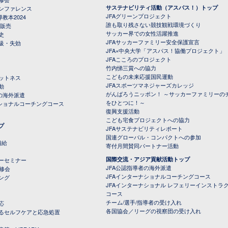
サステナビリティ活動（アスパス！）トップ
ンファレンス
JFAグリーンプロジェクト
教本2024
誰も取り残さない競技観戦環境づくり
 販売
サッカー界での女性活躍推進
史
JFAサッカーファミリー安全保護宣言
級・失効
JFA×中央大学「アスパス！協働プロジェクト」
JFAこころのプロジェクト
竹内悌三賞への協力
こどもの未来応援国民運動
ットネス
JFAスポーツマネジャーズカレッジ
動
がんばろうニッポン！ ～サッカーファミリーの
の海外派遣
をひとつに！～
ナショナルコーチングコース
復興支援活動
こども宅食プロジェクトへの協力
プ
JFAサステナビリティレポート
（PDFファイル）
国連グローバル・コンパクトへの参加
補給
寄付月間賛同パートナー活動
国際交流・アジア貢献活動トップ
ーセミナー
JFA公認指導者の海外派遣
研修会
JFAインターナショナルコーチングコース
ング
JFAインターナショナル レフェリーインストラ
コース
チーム/選手/指導者の受け入れ
応
各国協会／リーグの視察団の受け入れ
るセルフケアと応急処置