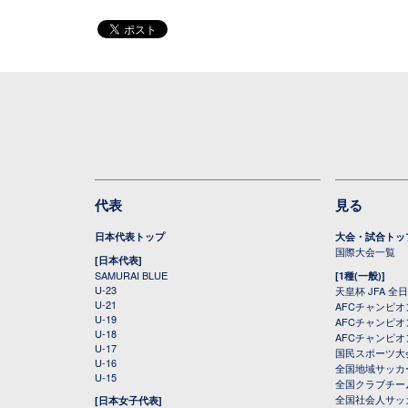
代表
見る
日本代表トップ
大会・試合トッ
国際大会一覧
[日本代表]
SAMURAI BLUE
[1種(一般)]
U-23
天皇杯 JFA 
U-21
AFCチャンピ
U-19
AFCチャンピオン
U-18
AFCチャンピオ
U-17
国民スポーツ大
U-16
全国地域サッカ
U-15
全国クラブチー
全国社会人サッ
[日本女子代表]