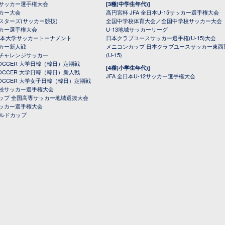
サッカー選手権大会
[3種(中学生年代)]
カー大会
高円宮杯 JFA 全日本U-15サッカー選手権大会
スターズ(サッカー競技)
全国中学校体育大会／全国中学校サッカー大会
カー選手権大会
U-13地域サッカーリーグ
日本大学サッカートーナメント
日本クラブユースサッカー選手権(U-15)大会
カー新人戦
メニコンカップ 日本クラブユースサッカー東西
チャレンジサッカー
(U-15)
 SOCCER 大学日韓（韓日）定期戦
[4種(小学生年代)]
 SOCCER 大学日韓（韓日）新人戦
JFA 全日本U-12サッカー選手権大会
 SOCCER 大学女子日韓（韓日）定期戦
校サッカー選手権大会
ップ 全国高専サッカー地域選抜大会
ッカー選手権大会
ールドカップ