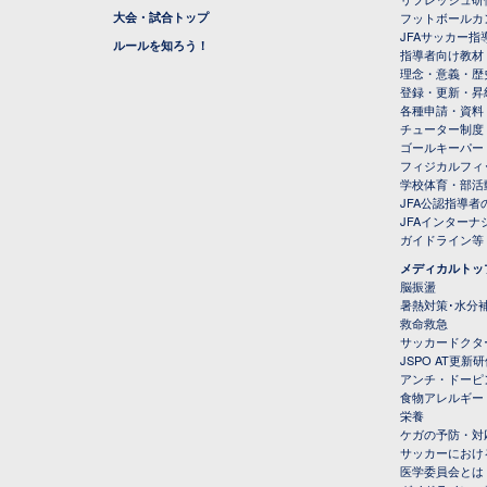
大会・試合トップ
フットボールカ
JFAサッカー指導
ルールを知ろう！
指導者向け教材
理念・意義・歴
登録・更新・昇
各種申請・資料
チューター制度
ゴールキーパー
フィジカルフィ
学校体育・部活
JFA公認指導者
JFAインター
ガイドライン等
メディカルトッ
脳振盪
暑熱対策･水分
救命救急
サッカードクタ
JSPO AT更新
アンチ・ドーピ
食物アレルギー
栄養
ケガの予防・対
サッカーにおけ
医学委員会とは