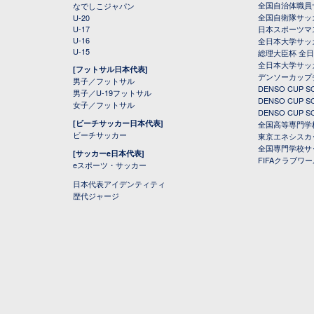
全国自治体職員
なでしこジャパン
全国自衛隊サッ
U-20
U-17
日本スポーツマ
U-16
全日本大学サッ
U-15
総理大臣杯 全
全日本大学サッ
[フットサル日本代表]
デンソーカップ
男子／フットサル
DENSO CUP
男子／U-19フットサル
DENSO CUP
女子／フットサル
DENSO CUP
[ビーチサッカー日本代表]
全国高等専門学
ビーチサッカー
東京エネシスカ
全国専門学校サ
[サッカーe日本代表]
FIFAクラブワ
eスポーツ・サッカー
日本代表アイデンティティ
歴代ジャージ