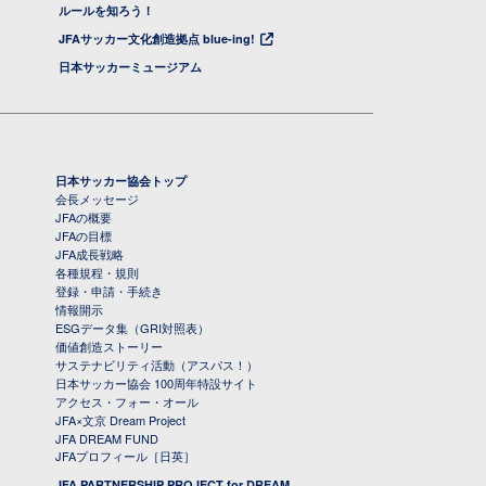
ルールを知ろう！
JFAサッカー文化創造拠点 blue-ing!
日本サッカーミュージアム
日本サッカー協会トップ
会長メッセージ
JFAの概要
JFAの目標
JFA成長戦略
各種規程・規則
登録・申請・手続き
情報開示
ESGデータ集（GRI対照表）
価値創造ストーリー
サステナビリティ活動（アスパス！）
日本サッカー協会 100周年特設サイト
アクセス・フォー・オール
JFA×文京 Dream Project
JFA DREAM FUND
JFAプロフィール［日英］
JFA PARTNERSHIP PROJECT for DREAM