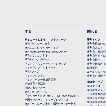
する
関わる
サッカーをしよう！（グラスルーツ）
審判トップ
JFAグラスルーツ宣言
審判委員会のビジ
JFAユニクロ サッカーキッズ
審判員とは？
JFA Magical Field Inspired by Disney
審判員・審判指
JFAなでしこひろば
審判員制度・資
JFAチャレンジゲーム
審判員紹介
キリンファミリーチャレンジカップ
審判登録者向け
ウォーキングフットボール
競技規則
JFAスクエア
ルールを知ろう
キッズプログラム
審判員の目標と
キッズリーダー養成講習会
指導者トップ
学校体育・部活動
指導者（コーチ
障がい者サッカー
指導者養成ダイ
JFAフェスティバル
「指導者養成講
「サッカーが好きだから～I just love football～」
講習会を受講す
全国サッカーファミリープロファイル
指導者養成講習
JFAグラスルーツ推進・賛同パートナー制度
リフレッシュ研