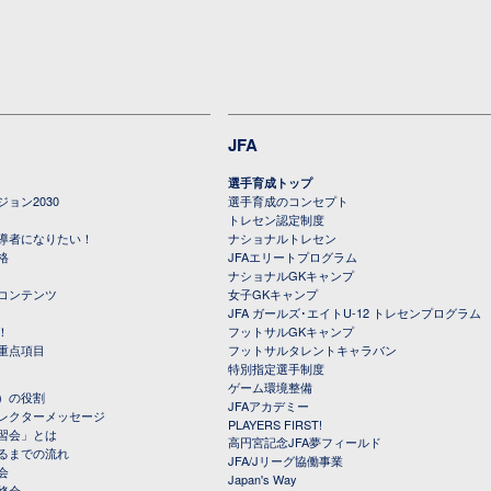
JFA
選手育成トップ
ョン2030
選手育成のコンセプト
トレセン認定制度
導者になりたい！
ナショナルトレセン
格
JFAエリートプログラム
ナショナルGKキャンプ
コンテンツ
女子GKキャンプ
JFA ガールズ･エイトU-12 トレセンプログラム
！
フットサルGKキャンプ
重点項目
フットサルタレントキャラバン
特別指定選手制度
ゲーム環境整備
）の役割
JFAアカデミー
レクターメッセージ
PLAYERS FIRST!
習会」とは
高円宮記念JFA夢フィールド
るまでの流れ
JFA/Jリーグ協働事業
会
Japan's Way
修会