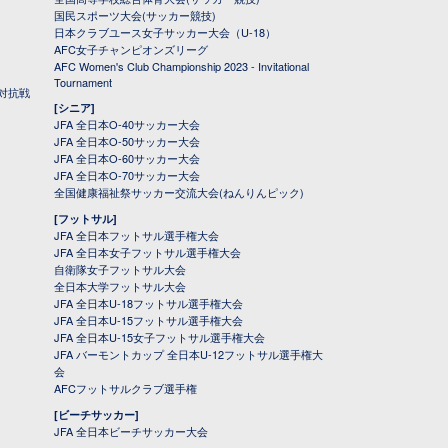
国民スポーツ大会(サッカー競技)
日本クラブユース女子サッカー大会（U-18）
AFC女子チャンピオンズリーグ
AFC Women's Club Championship 2023 - Invitational
Tournament
対抗戦
[シニア]
JFA 全日本O-40サッカー大会
JFA 全日本O-50サッカー大会
JFA 全日本O-60サッカー大会
JFA 全日本O-70サッカー大会
全国健康福祉祭サッカー交流大会(ねんりんピック)
[フットサル]
JFA 全日本フットサル選手権大会
JFA 全日本女子フットサル選手権大会
自衛隊女子フットサル大会
全日本大学フットサル大会
JFA 全日本U-18フットサル選手権大会
JFA 全日本U-15フットサル選手権大会
JFA 全日本U-15女子フットサル選手権大会
JFA バーモントカップ 全日本U-12フットサル選手権大
会
AFCフットサルクラブ選手権
[ビーチサッカー]
JFA 全日本ビーチサッカー大会