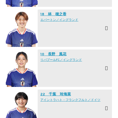
18 林 穂之香
エバートン／イングランド
10 長野 風花
リバプールFC／イングランド
22 千葉 玲海菜
アイントラハト・フランクフルト／ドイツ