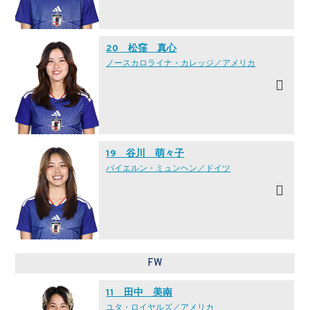
20 松窪 真心
ノースカロライナ・カレッジ／アメリカ
19 谷川 萌々子
バイエルン・ミュンヘン／ドイツ
FW
11 田中 美南
ユタ・ロイヤルズ／アメリカ