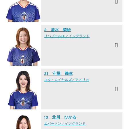
2 清水 梨紗
リバプールFC／イングランド
21 守屋 都弥
ユタ・ロイヤルズ／アメリカ
13 北川 ひかる
エバートン／イングランド