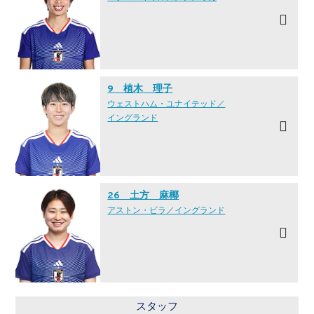
9 植木 理子
ウェストハム・ユナイテッド／
イングランド
26 土方 麻椰
アストン・ビラ／イングランド
スタッフ