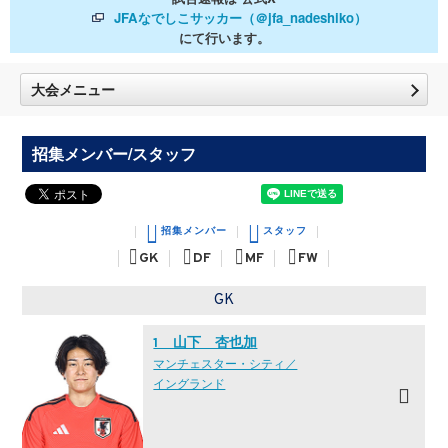
JFAなでしこサッカー（＠jfa_nadeshiko）
にて行います。
大会メニュー
招集メンバー/スタッフ
招集メンバー
スタッフ
GK
DF
MF
FW
GK
1 山下 杏也加
マンチェスター・シティ／
イングランド