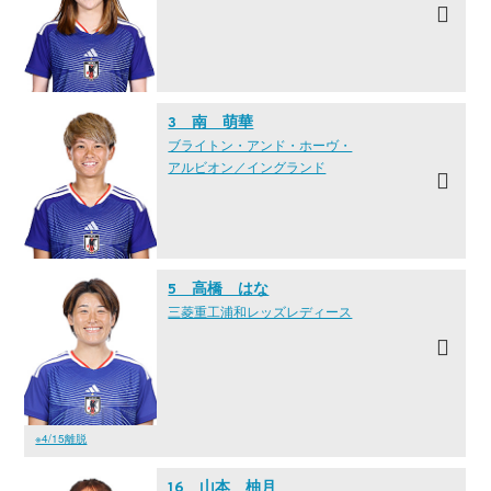
3 南 萌華
ブライトン・アンド・ホーヴ・
アルビオン／イングランド
5 高橋 はな
三菱重工浦和レッズレディース
※4/15離脱
16 山本 柚月