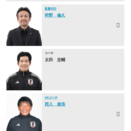
監督代行
狩野 倫久
コーチ
太田 圭輔
GKコーチ
西入 俊浩