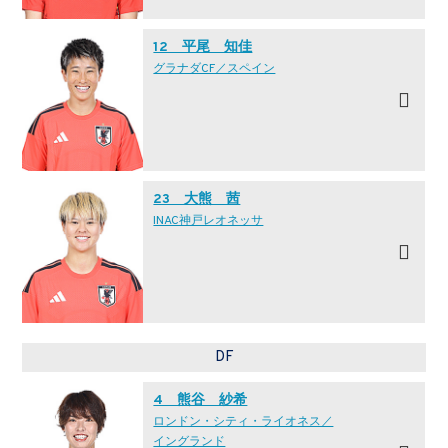
12 平尾 知佳
グラナダCF／スペイン
23 大熊 茜
INAC神戸レオネッサ
DF
4 熊谷 紗希
ロンドン・シティ・ライオネス／
イングランド