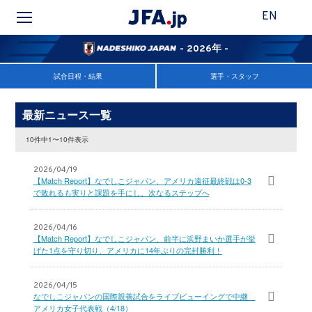
EN
- 2026年 -
試合日程・結果
選手・スタッフ
最新ニュース一覧
10件中1〜10件表示
2026/04/19
【Match Report】なでしこジャパン、アメリカ遠征最終戦は0-3
で敗れるも実りと課題を手にし、次なるステップへ
2026/04/16
【Match Report】なでしこジャパン、前半に浜野まいか選手が挙
げた1点を守り切り、アメリカに14年ぶりの完封勝利！
2026/04/15
なでしこジャパンの国際親善試合をライブビューイングで中継
アメリカ女子代表戦（4/18）