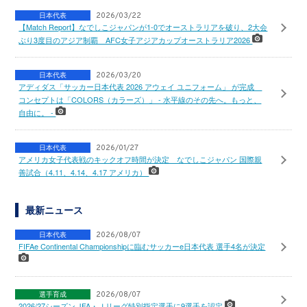
日本代表
2026/03/22
【Match Report】なでしこジャパンが1-0でオーストラリアを破り、2大会
ぶり3度目のアジア制覇 AFC女子アジアカップオーストラリア2026
日本代表
2026/03/20
アディダス「サッカー日本代表 2026 アウェイ ユニフォーム」 が完成
コンセプトは「COLORS（カラーズ）」 - 水平線のその先へ。もっと、
自由に。 -
日本代表
2026/01/27
アメリカ女子代表戦のキックオフ時間が決定 なでしこジャパン 国際親
善試合（4.11、4.14、4.17 アメリカ）
最新ニュース
日本代表
2026/08/07
FIFAe Continental Championshipに臨むサッカーe日本代表 選手4名が決定
選手育成
2026/08/07
2026/27シーズン JFA・Ｊリーグ特別指定選手に9選手を認定