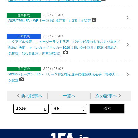
選手育成
2026/08/07
2026/27年JFA・WEリーグ特別指定選手に3選手を認定
日本代表
2026/08/07
エクアドル代表、ニュージーランド代表、パナマ代表の参加および放送／
配信が決定 キリンカップサッカー2026（10.1＠神奈川／横浜国際総合
競技場、10.5＠東京／国立競技場）
選手育成
2026/08/06
2026/27シーズン JFA・Ｊリーグ特別指定選手に佐藤柚太選手（専修大）
を認定
前の記事へ
│
一覧へ
│
次の記事へ