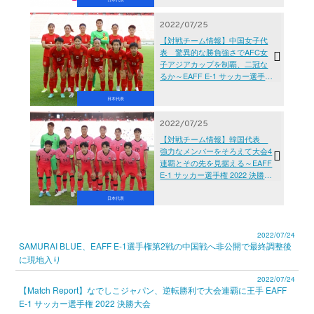
2022/07/25
【対戦チーム情報】中国女子代
表 驚異的な勝負強さでAFC女
子アジアカップを制覇、二冠な
るか～EAFF E-1 サッカー選手権
2022 決勝大会
日本代表
2022/07/25
【対戦チーム情報】韓国代表
強力なメンバーをそろえて大会4
連覇とその先を見据える～EAFF
E-1 サッカー選手権 2022 決勝大
会
日本代表
2022/07/24
SAMURAI BLUE、EAFF E-1選手権第2戦の中国戦へ非公開で最終調整後
に現地入り
2022/07/24
【Match Report】なでしこジャパン、逆転勝利で大会連覇に王手 EAFF
E-1 サッカー選手権 2022 決勝大会