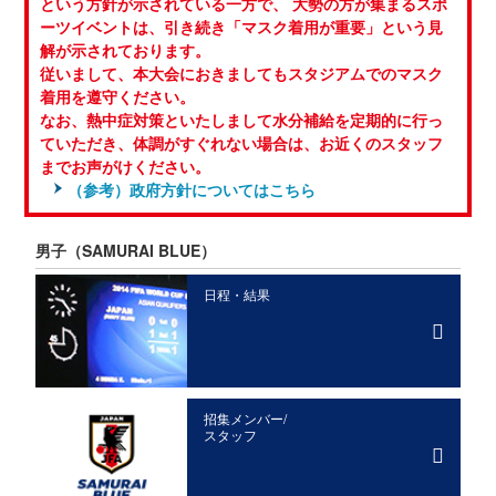
という方針が示されている一方で、 大勢の方が集まるスポ
ーツイベントは、引き続き「マスク着用が重要」という見
解が示されております。
従いまして、本大会におきましてもスタジアムでのマスク
着用を遵守ください。
なお、熱中症対策といたしまして水分補給を定期的に行っ
ていただき、体調がすぐれない場合は、お近くのスタッフ
までお声がけください。
（参考）政府方針についてはこちら
男子
（SAMURAI BLUE）
日程・結果
招集メンバー/
スタッフ