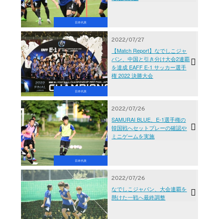
日本代表
2022/07/27
【Match Report】なでしこジャ
パン、中国と引き分け大会2連覇
を達成 EAFF E-1 サッカー選手
権 2022 決勝大会
日本代表
2022/07/26
SAMURAI BLUE、E-1選手権の
韓国戦へセットプレーの確認や
ミニゲームを実施
日本代表
2022/07/26
なでしこジャパン、大会連覇を
懸けた一戦へ最終調整