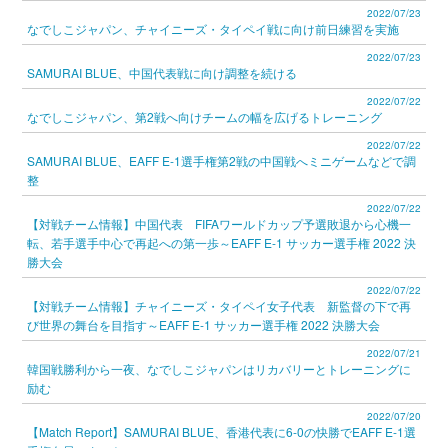
2022/07/23
なでしこジャパン、チャイニーズ・タイペイ戦に向け前日練習を実施
2022/07/23
SAMURAI BLUE、中国代表戦に向け調整を続ける
2022/07/22
なでしこジャパン、第2戦へ向けチームの幅を広げるトレーニング
2022/07/22
SAMURAI BLUE、EAFF E-1選手権第2戦の中国戦へミニゲームなどで調
整
2022/07/22
【対戦チーム情報】中国代表 FIFAワールドカップ予選敗退から心機一
転、若手選手中心で再起への第一歩～EAFF E-1 サッカー選手権 2022 決
勝大会
2022/07/22
【対戦チーム情報】チャイニーズ・タイペイ女子代表 新監督の下で再
び世界の舞台を目指す～EAFF E-1 サッカー選手権 2022 決勝大会
2022/07/21
韓国戦勝利から一夜、なでしこジャパンはリカバリーとトレーニングに
励む
2022/07/20
【Match Report】SAMURAI BLUE、香港代表に6-0の快勝でEAFF E-1選