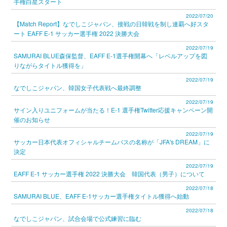
手権白星スタート
2022/07/20
【Match Report】なでしこジャパン、接戦の日韓戦を制し連覇へ好スタ
ート EAFF E-1 サッカー選手権 2022 決勝大会
2022/07/19
SAMURAI BLUE森保監督、EAFF E-1選手権開幕へ「レベルアップを図
りながらタイトル獲得を」
2022/07/19
なでしこジャパン、韓国女子代表戦へ最終調整
2022/07/19
サイン入りユニフォームが当たる！E-1 選手権Twitter応援キャンペーン開
催のお知らせ
2022/07/19
サッカー日本代表オフィシャルチームバスの名称が「JFA's DREAM」に
決定
2022/07/19
EAFF E-1 サッカー選手権 2022 決勝大会 韓国代表（男子）について
2022/07/18
SAMURAI BLUE、EAFF E-1サッカー選手権タイトル獲得へ始動
2022/07/18
なでしこジャパン、試合会場で公式練習に臨む