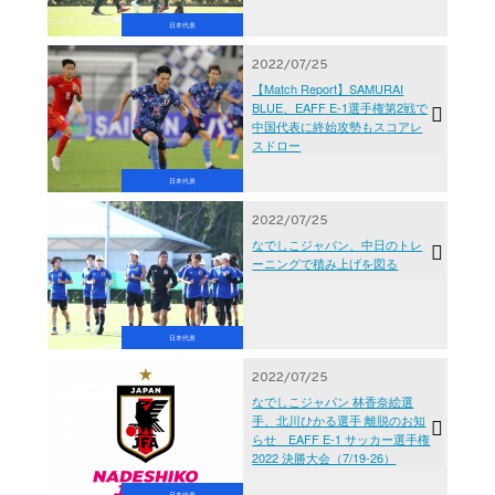
日本代表
2022/07/25
【Match Report】SAMURAI
BLUE、EAFF E-1選手権第2戦で
中国代表に終始攻勢もスコアレ
スドロー
日本代表
2022/07/25
なでしこジャパン、中日のトレ
ーニングで積み上げを図る
日本代表
2022/07/25
なでしこジャパン 林香奈絵選
手、北川ひかる選手 離脱のお知
らせ EAFF E-1 サッカー選手権
2022 決勝大会（7/19-26）
日本代表