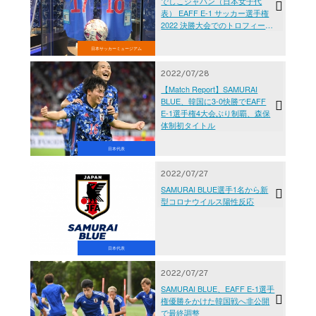
でしこジャパン（日本女子代
表） EAFF E-1 サッカー選手権
2022 決勝大会でのトロフィーな
どを展示 ～日本サッカーミュ
ージアム～
日本サッカーミュージアム
2022/07/28
【Match Report】SAMURAI
BLUE、韓国に3-0快勝でEAFF
E-1選手権4大会ぶり制覇、森保
体制初タイトル
日本代表
2022/07/27
SAMURAI BLUE選手1名から新
型コロナウイルス陽性反応
日本代表
2022/07/27
SAMURAI BLUE、EAFF E-1選手
権優勝をかけた韓国戦へ非公開
で最終調整