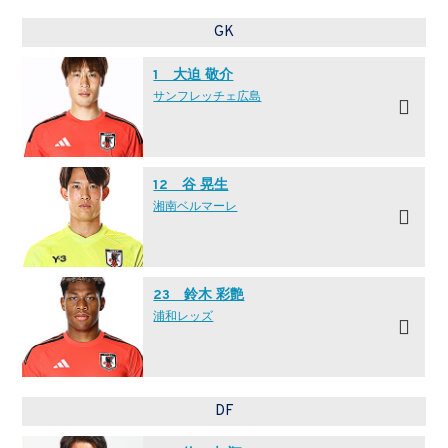
GK
1 大迫 敬介
サンフレッチェ広島
12 谷 晃生
湘南ベルマーレ
23 鈴木 彩艶
浦和レッズ
DF