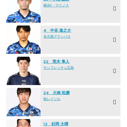
横浜F・マリノス
4 中谷 進之介
名古屋グランパス
22 荒木 隼人
サンフレッチェ広島
24 大南 拓磨
柏レイソル
13 杉岡 大暉