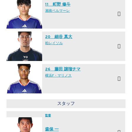
11 町野 修斗
湘南ベルマーレ
20 細谷 真大
柏レイソル
26 藤田 譲瑠チマ
横浜F・マリノス
スタッフ
監督
森保 一