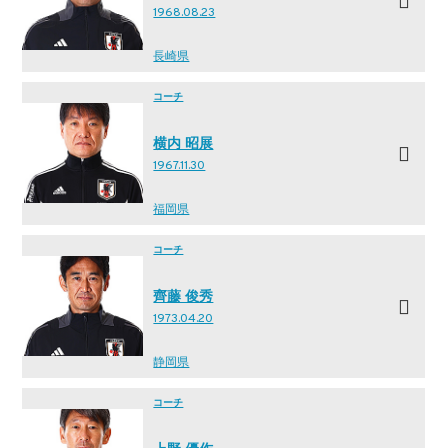
1968.08.23
長崎県
コーチ
横内 昭展
1967.11.30
福岡県
コーチ
齊藤 俊秀
1973.04.20
静岡県
コーチ