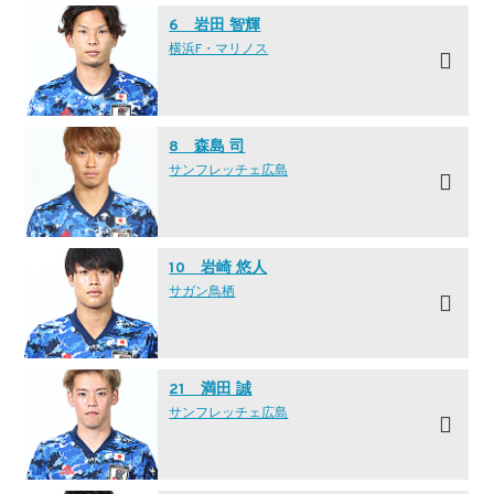
6 岩田 智輝
横浜F・マリノス
8 森島 司
サンフレッチェ広島
10 岩崎 悠人
サガン鳥栖
21 満田 誠
サンフレッチェ広島