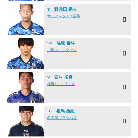
7 野津田 岳人
サンフレッチェ広島
14 脇坂 泰斗
川崎フロンターレ
9 西村 拓真
横浜F・マリノス
16 相馬 勇紀
名古屋グランパス