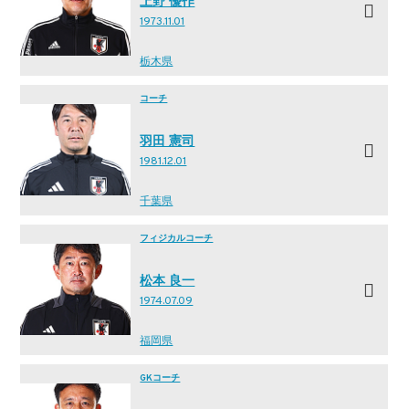
上野 優作
1973.11.01
栃木県
コーチ
羽田 憲司
1981.12.01
千葉県
フィジカルコーチ
松本 良一
1974.07.09
福岡県
GKコーチ