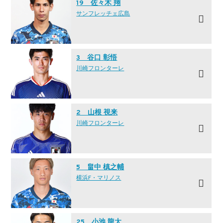
19 佐々木 翔
サンフレッチェ広島
3 谷口 彰悟
川崎フロンターレ
2 山根 視来
川崎フロンターレ
5 畠中 槙之輔
横浜F・マリノス
25 小池 龍太