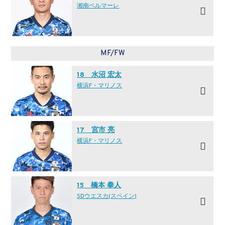
湘南ベルマーレ
MF/FW
18 水沼 宏太
横浜F・マリノス
17 宮市 亮
横浜F・マリノス
15 橋本 拳人
SDウエスカ(スペイン)