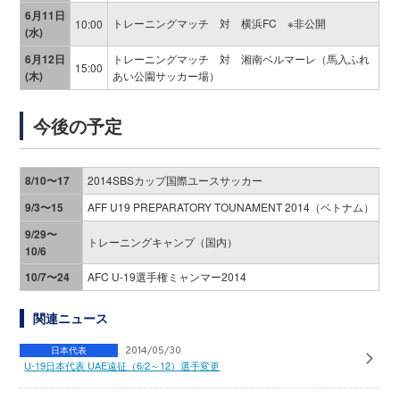
6月11日
トレーニングマッチ 対 横浜FC ※非公開
10:00
(水)
6月12日
トレーニングマッチ 対 湘南ベルマーレ（馬入ふれ
15:00
(木)
あい公園サッカー場）
今後の予定
8/10〜17
2014SBSカップ国際ユースサッカー
9/3〜15
AFF U19 PREPARATORY TOUNAMENT 2014（ベトナム）
9/29〜
トレーニングキャンプ（国内）
10/6
10/7〜24
AFC U-19選手権ミャンマー2014
関連ニュース
日本代表
2014/05/30
U-19日本代表 UAE遠征（6/2～12）選手変更