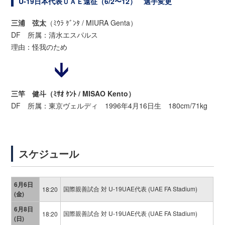
U-19日本代表ＵＡＥ遠征（6/2〜12） 選手変更
三浦 弦太
（ﾐｳﾗ ｹﾞﾝﾀ / MIURA Genta）
DF 所属：清水エスパルス
理由：怪我のため
三竿 健斗（ﾐｻｵ ｹﾝﾄ / MISAO Kento）
DF 所属：東京ヴェルディ 1996年4月16日生 180cm/71kg
スケジュール
6月6日
国際親善試合 対 U-19UAE代表 (UAE FA Stadium)
18:20
(金)
6月8日
国際親善試合 対 U-19UAE代表 (UAE FA Stadium)
18:20
(日)