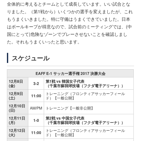
全体的に考えるとチームとして成長しています。いい試合とな
りました。（第1戦から）いくつかの選手を変えましたが、これ
もうまくいきました。特に守備はうまくできていました。日本
はボールキープが得意なので、試合前のミーティングでは、(中
国にとって)危険なゾーンでプレーさせないことを確認しまし
た。それもうまくいったと思います。
スケジュール
EAFF E-1 サッカー選手権 2017 決勝大会
12月8日
第1戦 vs 韓国女子代表
3-2
(金)
（千葉市蘇我球技場（フクダ電子アリーナ））
12月9日
トレーニング（フロンティアサッカーフィール
11:00
(土)
ド）【一般公開】
12月10日
AM/PM
トレーニング【一般非公開】
(日)
12月11日
第2戦 vs 中国女子代表
1-0
(月)
（千葉市蘇我球技場（フクダ電子アリーナ））
12月12日
トレーニング（フロンティアサッカーフィール
11:00
(火)
ド）【一般公開】