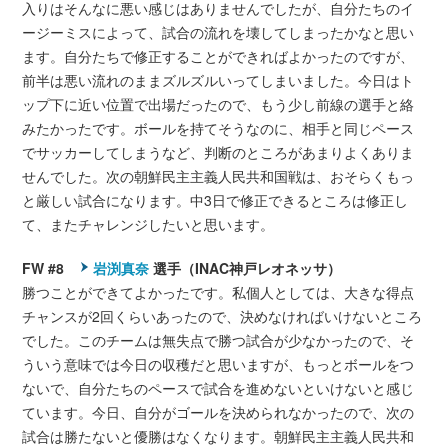
入りはそんなに悪い感じはありませんでしたが、自分たちのイ
ージーミスによって、試合の流れを壊してしまったかなと思い
ます。自分たちで修正することができればよかったのですが、
前半は悪い流れのままズルズルいってしまいました。今日はト
ップ下に近い位置で出場だったので、もう少し前線の選手と絡
みたかったです。ボールを持てそうなのに、相手と同じペース
でサッカーしてしまうなど、判断のところがあまりよくありま
せんでした。次の朝鮮民主主義人民共和国戦は、おそらくもっ
と厳しい試合になります。中3日で修正できるところは修正し
て、またチャレンジしたいと思います。
FW #8
岩渕真奈
選手（INAC神戸レオネッサ）
勝つことができてよかったです。私個人としては、大きな得点
チャンスが2回くらいあったので、決めなければいけないところ
でした。このチームは無失点で勝つ試合が少なかったので、そ
ういう意味では今日の収穫だと思いますが、もっとボールをつ
ないで、自分たちのペースで試合を進めないといけないと感じ
ています。今日、自分がゴールを決められなかったので、次の
試合は勝たないと優勝はなくなります。朝鮮民主主義人民共和