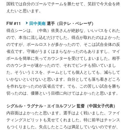
国戦では自分のゴールでチームを勝たせて、笑顔で今大会を終
えたいと思います。
FW #11
田中美南
選手（日テレ・ベレーザ）
得点シーンは、（中島）依美さんが絶妙な、いいパスをくれた
ので、本当に流し込むだけでした。得点が取れたのはよかった
のですが、ボールロストが多かったので、そこは試合全体の反
省点です。守備がうまくはまらなかったのもありますし、マイ
ボールを簡単に失ってカウンターを受けてしまいました。相手
のカウンターが速かったので、それでピンチも招いていまし
た。そういうミスを、チームとしても個人としても、減らして
いかないといけないと思います。自分としても落ち着きどころ
を作れなかったのが反省点です。でも、この苦しい試合を勝ち
切ったのは、優勝という目標に向けてはよかったと思います。
シグルル・ラグナル・エイヨルフソン 監督（中国女子代表）
内容面はよかったと思います。選手はよく戦いました。ファイ
ティングスピリットも見せてくれました。特に前半はチャンス
もつくりました。失点したところは満足していないのですが、