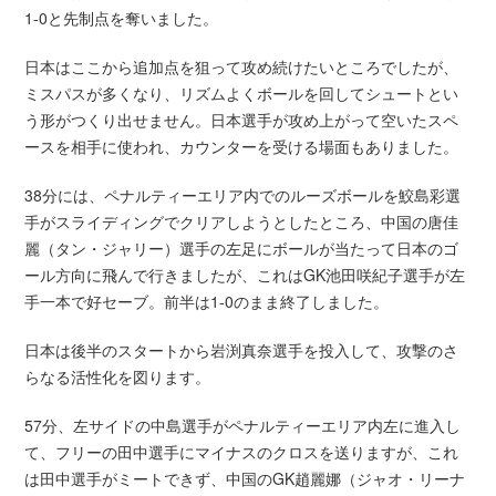
1-0と先制点を奪いました。
日本はここから追加点を狙って攻め続けたいところでしたが、
ミスパスが多くなり、リズムよくボールを回してシュートとい
う形がつくり出せません。日本選手が攻め上がって空いたスペ
ースを相手に使われ、カウンターを受ける場面もありました。
38分には、ペナルティーエリア内でのルーズボールを鮫島彩選
手がスライディングでクリアしようとしたところ、中国の唐佳
麗（タン・ジャリー）選手の左足にボールが当たって日本のゴ
ール方向に飛んで行きましたが、これはGK池田咲紀子選手が左
手一本で好セーブ。前半は1-0のまま終了しました。
日本は後半のスタートから岩渕真奈選手を投入して、攻撃のさ
らなる活性化を図ります。
57分、左サイドの中島選手がペナルティーエリア内左に進入し
て、フリーの田中選手にマイナスのクロスを送りますが、これ
は田中選手がミートできず、中国のGK趙麗娜（ジャオ・リーナ