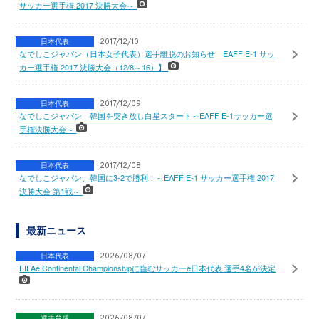
サッカー選手権 2017 決勝大会～
日本代表
2017/12/10
なでしこジャパン（日本女子代表）選手離脱のお知らせ EAFF E-1 サッ
カー選手権 2017 決勝大会（12/8～16）】
日本代表
2017/12/09
なでしこジャパン 韓国を突き放し白星スタート～EAFF E-1サッカー選
手権決勝大会～
日本代表
2017/12/08
なでしこジャパン、韓国に3-2で勝利！～EAFF E-1 サッカー選手権 2017
決勝大会 第1戦～
最新ニュース
日本代表
2026/08/07
FIFAe Continental Championshipに臨むサッカーe日本代表 選手4名が決定
選手育成
2026/08/07