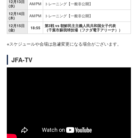
12月13日
AM/PM
トレーニング【一般非公開】
(水)
12月14日
AM/PM
トレーニング【一般非公開】
(木)
12月15日
第3戦 vs 朝鮮民主主義人民共和国女子代表
18:55
(金)
（千葉市蘇我球技場（フクダ電子アリーナ））
※スケジュールや会場は急遽変更になる場合がございます。
JFA‐TV