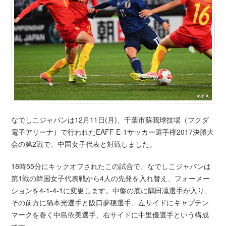
なでしこジャパンは12月11日(月)、千葉市蘇我球技場（フクダ
電子アリーナ）で行われたEAFF E-1サッカー選手権2017決勝大
会の第2戦で、中国女子代表と対戦しました。
18時55分にキックオフされたこの試合で、なでしこジャパンは
第1戦の韓国女子代表戦から4人の先発を入れ替え、フォーメー
ションを4-1-4-1に変更します。中盤の底に隅田凜選手が入り、
その前方に猶本光選手と阪口夢穂選手、左サイドにキャプテン
マークを巻く中島依美選手、右サイドに中里優選手という構成