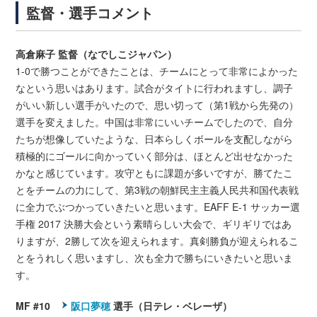
監督・選手コメント
高倉麻子 監督（なでしこジャパン）
1-0で勝つことができたことは、チームにとって非常によかった
なという思いはあります。試合がタイトに行われますし、調子
がいい新しい選手がいたので、思い切って（第1戦から先発の）
選手を変えました。中国は非常にいいチームでしたので、自分
たちが想像していたような、日本らしくボールを支配しながら
積極的にゴールに向かっていく部分は、ほとんど出せなかった
かなと感じています。攻守ともに課題が多いですが、勝てたこ
とをチームの力にして、第3戦の朝鮮民主主義人民共和国代表戦
に全力でぶつかっていきたいと思います。EAFF E-1 サッカー選
手権 2017 決勝大会という素晴らしい大会で、ギリギリではあ
りますが、2勝して次を迎えられます。真剣勝負が迎えられるこ
とをうれしく思いますし、次も全力で勝ちにいきたいと思いま
す。
MF #10
阪口夢穂
選手（日テレ・ベレーザ）