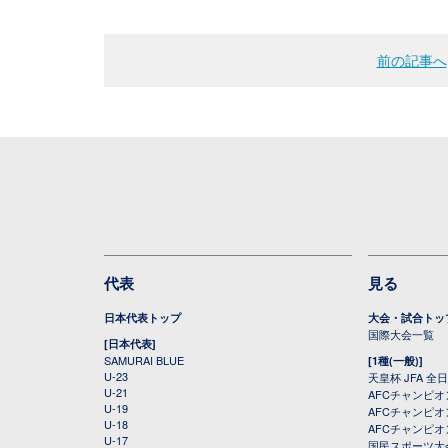
前の記事へ
代表
見る
日本代表トップ
大会・試合トッ
国際大会一覧
[日本代表]
SAMURAI BLUE
[1種(一般)]
U-23
天皇杯 JFA 
U-21
AFCチャンピ
U-19
AFCチャンピオン
U-18
AFCチャンピオ
U-17
国民スポーツ大