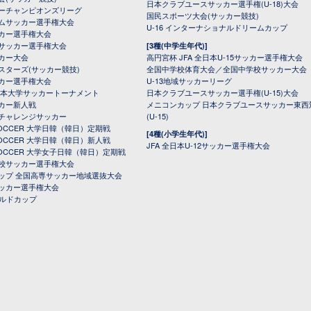
日本クラブユースサッカー選手権(U-18)大会
ーチャンピオンズリーグ
国民スポーツ大会(サッカー競技)
ムサッカー選手権大会
U-16 インターナショナルドリームカップ
カー選手権大会
サッカー選手権大会
[3種(中学生年代)]
カー大会
高円宮杯 JFA 全日本U-15サッカー選手権大会
スターズ(サッカー競技)
全国中学校体育大会／全国中学校サッカー大会
カー選手権大会
U-13地域サッカーリーグ
日本大学サッカートーナメント
日本クラブユースサッカー選手権(U-15)大会
カー新人戦
メニコンカップ 日本クラブユースサッカー東西
チャレンジサッカー
(U-15)
 SOCCER 大学日韓（韓日）定期戦
[4種(小学生年代)]
 SOCCER 大学日韓（韓日）新人戦
JFA 全日本U-12サッカー選手権大会
 SOCCER 大学女子日韓（韓日）定期戦
校サッカー選手権大会
ップ 全国高専サッカー地域選抜大会
ッカー選手権大会
ールドカップ