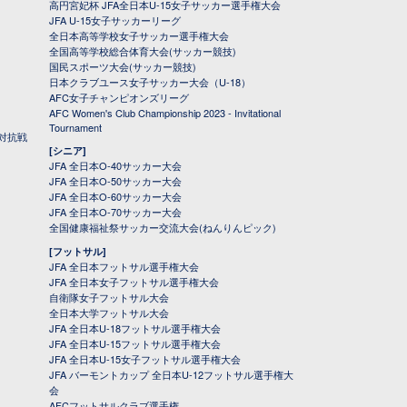
高円宮妃杯 JFA全日本U-15女子サッカー選手権大会
JFA U-15女子サッカーリーグ
全日本高等学校女子サッカー選手権大会
全国高等学校総合体育大会(サッカー競技)
国民スポーツ大会(サッカー競技)
日本クラブユース女子サッカー大会（U-18）
AFC女子チャンピオンズリーグ
AFC Women's Club Championship 2023 - Invitational
Tournament
対抗戦
[シニア]
JFA 全日本O-40サッカー大会
JFA 全日本O-50サッカー大会
JFA 全日本O-60サッカー大会
JFA 全日本O-70サッカー大会
全国健康福祉祭サッカー交流大会(ねんりんピック)
[フットサル]
JFA 全日本フットサル選手権大会
JFA 全日本女子フットサル選手権大会
自衛隊女子フットサル大会
全日本大学フットサル大会
JFA 全日本U-18フットサル選手権大会
JFA 全日本U-15フットサル選手権大会
JFA 全日本U-15女子フットサル選手権大会
JFA バーモントカップ 全日本U-12フットサル選手権大
会
AFCフットサルクラブ選手権