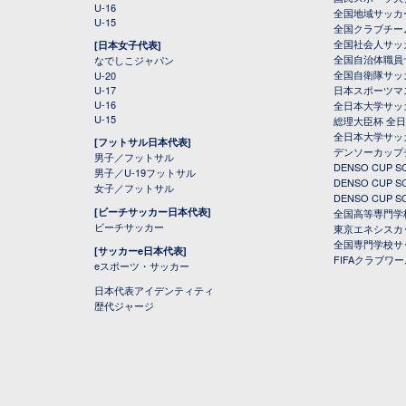
U-16
全国地域サッカ
U-15
全国クラブチー
全国社会人サッ
[日本女子代表]
全国自治体職員
なでしこジャパン
全国自衛隊サッ
U-20
U-17
日本スポーツマ
U-16
全日本大学サッ
U-15
総理大臣杯 全
全日本大学サッ
[フットサル日本代表]
デンソーカップ
男子／フットサル
DENSO CUP
男子／U-19フットサル
DENSO CUP
女子／フットサル
DENSO CUP
[ビーチサッカー日本代表]
全国高等専門学
ビーチサッカー
東京エネシスカ
全国専門学校サ
[サッカーe日本代表]
FIFAクラブワ
eスポーツ・サッカー
日本代表アイデンティティ
歴代ジャージ