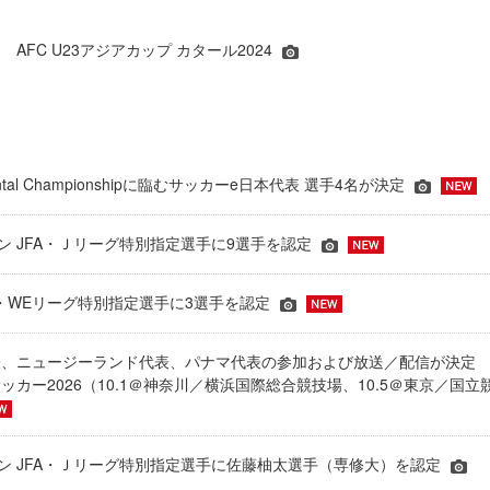
AFC U23アジアカップ カタール2024
inental Championshipに臨むサッカーe日本代表 選手4名が決定
ーズン JFA・Ｊリーグ特別指定選手に9選手を認定
JFA・WEリーグ特別指定選手に3選手を認定
表、ニュージーランド代表、パナマ代表の参加および放送／配信が決
ッカー2026（10.1＠神奈川／横浜国際総合競技場、10.5＠東京／国立
シーズン JFA・Ｊリーグ特別指定選手に佐藤柚太選手（専修大）を認定