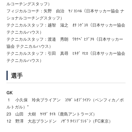
ルコーチングスタッフ）
フィジカルコーチ：矢野 由治 ﾔﾉ ﾖｼﾊﾙ（日本サッカー協会 ナ
ショナルコーチングスタッフ）
テクニカルスタッフ：越智 滋之 ｵﾁ ｼｹﾞﾕｷ（日本サッカー協会
テクニカルハウス）
テクニカルスタッフ：渡邉 秀朗 ﾜﾀﾅﾍﾞ ﾋﾃﾞｱｷ（日本サッカー
協会 テクニカルハウス）
テクニカルスタッフ：引田 真尋 ﾋｷﾀﾞ ﾏﾋﾛ（日本サッカー協会
テクニカルハウス）
選手
GK
1 小久保 玲央ブライアン ｺｸﾎﾞ ﾚｵﾌﾞﾗｲｱﾝ（ベンフィカ／ポ
ルトガル）*
23 山田 大樹 ﾔﾏﾀﾞ ﾀｲｷ（鹿島アントラーズ）
12 野澤 大志ブランドン ﾉｻﾞﾜ ﾀｲｼﾌﾞﾗﾝﾄﾞﾝ（FC東京）