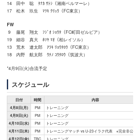
14 田中 聡 ﾀﾅｶ ｻﾄｼ（湘南ベルマーレ）
17 松木 玖生 ﾏﾂｷ ｸﾘｭｳ（FC東京）
FW
9 藤尾 翔太 ﾌｼﾞｵ ｼｮｳﾀ（FC町田ゼルビア）
19 細谷 真大 ﾎｿﾔ ﾏｵ（柏レイソル）
13 荒木 遼太郎 ｱﾗｷ ﾘｮｳﾀﾛｳ（FC東京）
18 内野 航太郎 ｳﾁﾉ ｺｳﾀﾛｳ（筑波大）
*4月9日(火)合流予定
スケジュール
日付
時間
内容
4月8日(月)
PM
トレーニング
4月9日(火)
PM
トレーニング
4月10日(水)
PM
トレーニング
4月11日(木)
PM
トレーニングマッチ vs U-23イラク代表 ※完全非公開
4月12日(金)
TBC
トレーニング