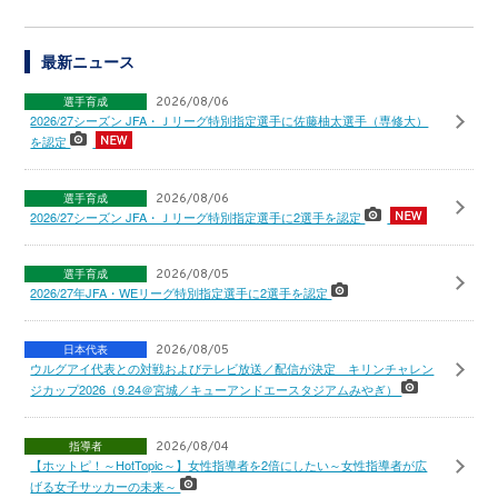
最新ニュース
選手育成
2026/08/06
2026/27シーズン JFA・Ｊリーグ特別指定選手に佐藤柚太選手（専修大）
を認定
選手育成
2026/08/06
2026/27シーズン JFA・Ｊリーグ特別指定選手に2選手を認定
選手育成
2026/08/05
2026/27年JFA・WEリーグ特別指定選手に2選手を認定
日本代表
2026/08/05
ウルグアイ代表との対戦およびテレビ放送／配信が決定 キリンチャレン
ジカップ2026（9.24＠宮城／キューアンドエースタジアムみやぎ）
指導者
2026/08/04
【ホットピ！～HotTopic～】女性指導者を2倍にしたい～女性指導者が広
げる女子サッカーの未来～