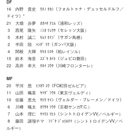
DF
16 内野 貴史 ｳﾁﾉ ﾀｶｼ（フォルトゥナ・デュッセルドルフ／
ドイツ）*
21 大畑 歩夢 ｵｵﾊﾀ ｱﾕﾑ（浦和レッズ）
3 西尾 隆矢 ﾆｼｵ ﾘｭｳﾔ（セレッソ大阪）
5 木村 誠二 ｷﾑﾗ ｾｲｼﾞ（サガン鳥栖）
2 半田 陸 ﾊﾝﾀﾞ ﾘｸ（ガンバ大阪）
4 関根 大輝 ｾｷﾈ ﾋﾛｷ（柏レイソル）
15 鈴木 海音 ｽｽﾞｷ ｶｲﾄ（ジュビロ磐田）
22 高井 幸大 ﾀｶｲ ｺｳﾀ（川崎フロンターレ）
MF
20 平河 悠 ﾋﾗｶﾜ ﾕｳ（FC町田ゼルビア）
11 山田 楓喜 ﾔﾏﾀﾞ ﾌｳｷ（東京ヴェルディ）
10 佐藤 恵允 ｻﾄｳ ｹｲﾝ（ヴェルダー・ブレーメン／ドイツ）
6 川﨑 颯太 ｶﾜｻｷ ｿｳﾀ（京都サンガF.C.）
7 山本 理仁 ﾔﾏﾓﾄ ﾘﾋﾄ（シントトロイデンVV／ベルギー）
8 藤田 譲瑠チマ ﾌｼﾞﾀ ｼﾞｮｴﾙﾁﾏ（シントトロイデンVV／ベ
ルギー）