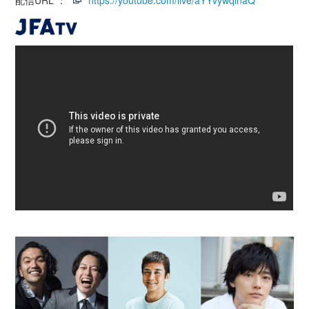
配信URL ：
https://youtube.com/live/aYYvywqlnaQ