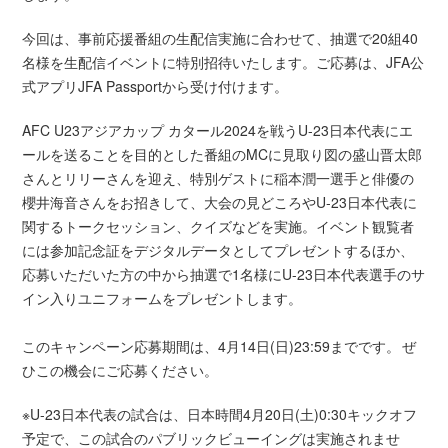
今回は、事前応援番組の生配信実施に合わせて、抽選で20組40
名様を生配信イベントに特別招待いたします。ご応募は、JFA公
式アプリJFA Passportから受け付けます。
AFC U23アジアカップ カタール2024を戦うU-23日本代表にエ
ールを送ることを目的とした番組のMCに見取り図の盛山晋太郎
さんとリリーさんを迎え、特別ゲストに稲本潤一選手と俳優の
櫻井海音さんをお招きして、大会の見どころやU-23日本代表に
関するトークセッション、クイズなどを実施。イベント観覧者
には参加記念証をデジタルデータとしてプレゼントするほか、
応募いただいた方の中から抽選で1名様にU-23日本代表選手のサ
イン入りユニフォームをプレゼントします。
このキャンペーン応募期間は、4月14日(日)23:59までです。 ぜ
ひこの機会にご応募ください。
※U-23日本代表の試合は、日本時間4月20日(土)0:30キックオフ
予定で、この試合のパブリックビューイングは実施されませ