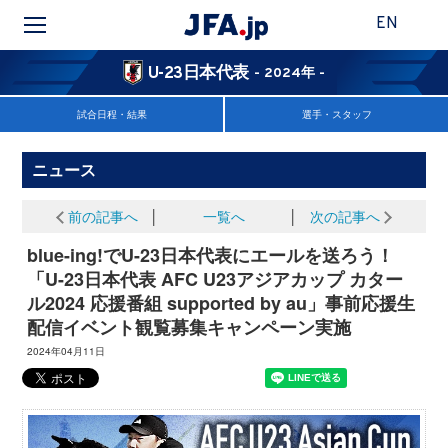
EN
U-23日本代表
- 2024年 -
試合日程・結果
選手・スタッフ
ニュース
前の記事へ
│
一覧へ
│
次の記事へ
blue-ing!でU-23日本代表にエールを送ろう！
「U-23日本代表 AFC U23アジアカップ カター
ル2024 応援番組 supported by au」事前応援生
配信イベント観覧募集キャンペーン実施
2024年04月11日