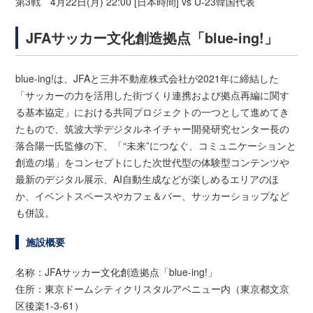
第3戦 4月22日(月) 22:00 [日本時間] vs U-23韓国代表
JFAサッカー文化創造拠点「blue-ing!」
blue-ing!は、JFAと三井不動産株式会社が2021年に締結した
「サッカーの力を活用した街づくり連携および拠点再編に関す
る基本協定」における共同プロジェクトの一つとして進めてき
たもので、筑波大学デジタルネイチャー開発研究センター長の
落合陽一氏監修の下、「“未来”につなぐ、コミュニケーションと
創造の場」をコンセプトにした次世代型の体験型コンテンツや
最新のデジタル展示、AI自動生成などが楽しめるエリアのほ
か、イベントスペースやカフェ＆バー、サッカーショップなど
も併設。
施設概要
名称：JFAサッカー文化創造拠点「blue-ing!」
住所：東京ドームシティクリスタルアベニュー内（東京都文京
区後楽1-3-61）