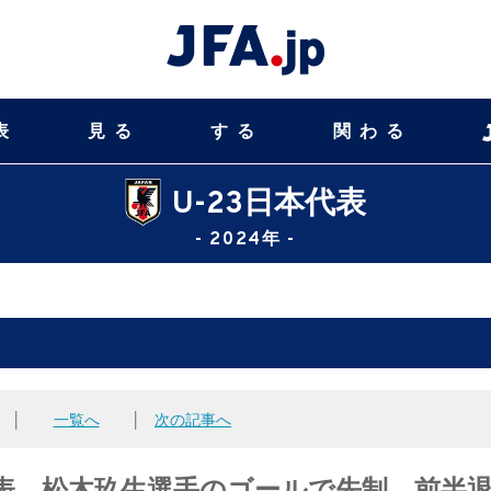
表
見る
する
関わる
U-23日本代表
- 2024年 -
│
一覧へ
│
次の記事へ
23日本代表、松木玖生選手のゴールで先制、前半