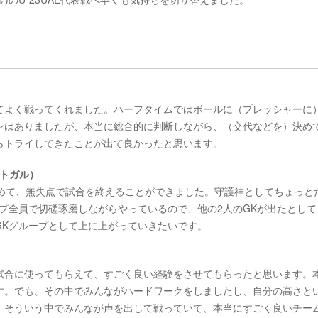
てよく戦ってくれました。ハーフタイムではボールに（プレッシャーに
ンはありましたが、本当に総合的に判断しながら、（交代などを）決め
らトライしてきたことが出て良かったと思います。
ルトガル）
埋めて、無失点で試合を終えることができました。守護神としてちょっと
プ全員で切磋琢磨しながらやっているので、他の2人のGKが出たとして
GKグループとして上に上がっていきたいです。
試合に使ってもらえて、すごく良い経験をさせてもらったと思います。
す。でも、その中でみんながハードワークをしましたし、自分の高さと
、そういう中でみんなが声を出して戦っていて、本当にすごく良いチー