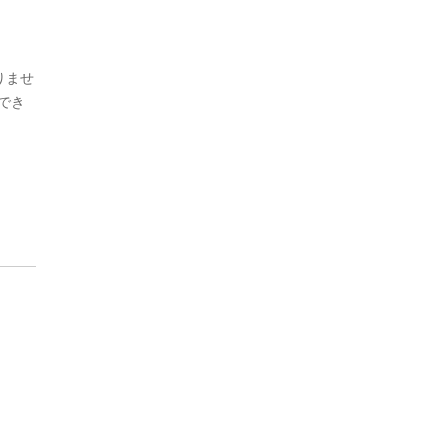
りませ
でき