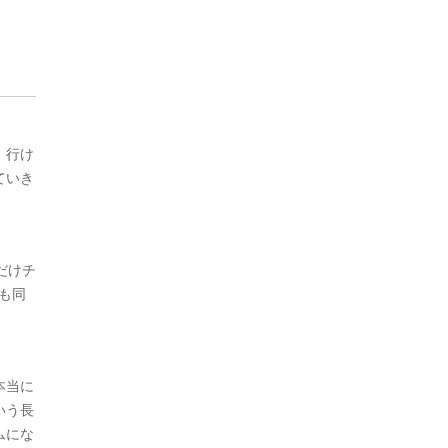
）行け
ていき
だけチ
も同
本当に
いう長
ムにな