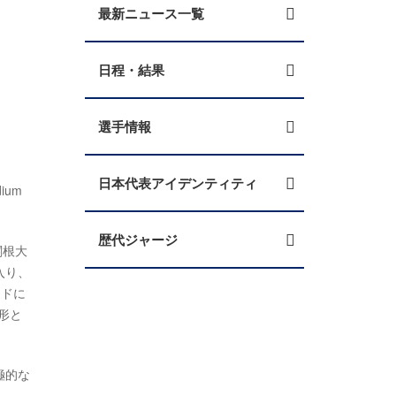
最新ニュース一覧
日程・結果
選手情報
日本代表アイデンティティ
ium
歴代ジャージ
関根大
入り、
イドに
形と
極的な