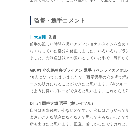
監督・選手コメント
大岩剛
監督
前半の難しい時間を長いアディショナルタイムを含め
なくなっていた部分を修正しました。いろいろなプラ
ました。先制点は我々の狙いとしていた形で、練習か
GK #1 小久保玲央ブライアン 選手（ベンフィカ／ポ
10人になってしまいましたが、西尾選手の穴を皆で
ームの助けになることができたと思います。GKグルー
じように良いプレーができると思います。これからも
DF #4 関根大輝 選手（柏レイソル）
自分は国際経験が少ないのですが、今日はこうやって
まさかこんな試合になるなんて思ってもみなかったで
所も出せたと思います。正直、苦しかったですけれど