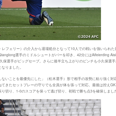
ト・レフェリー）の介入から退場処分となって10人での戦いを強いられた
long選手のミドルシュートがバーを叩き、42分にはAifeierding Aisik
小久保選手がビッグセーブ。さらに後半立ち上がりのピンチも小久保選手
となりました。
しないことを最優先にした」（松木選手）形で相手の攻勢に粘り強く対
ねてきたセットプレーの守りでも全員が体を張って対応。最後は控えGK
り切り、1-0のスコアを保って逃げ切り、初戦で勝ち点3を確保しまし