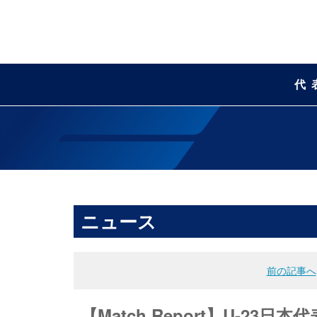
代
ニュース
前の記事へ
【Match Report】U-