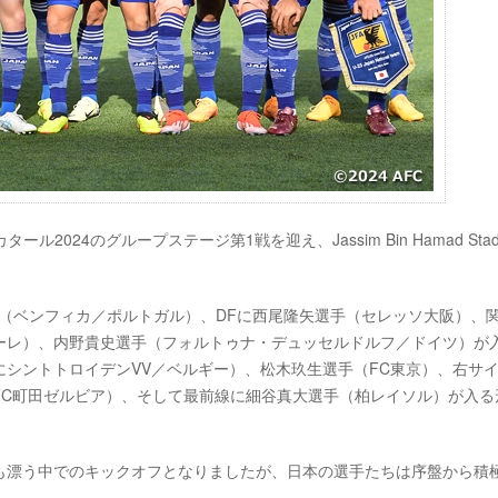
タール2024のグループステージ第1戦を迎え、Jassim Bin Hamad Stad
（ベンフィカ／ポルトガル）、DFに西尾隆矢選手（セレッソ大阪）、
ーレ）、内野貴史選手（フォルトゥナ・デュッセルドルフ／ドイツ）が
シントトロイデンVV／ベルギー）、松木玖生選手（FC東京）、右サ
FC町田ゼルビア）、そして最前線に細谷真大選手（柏レイソル）が入る
も漂う中でのキックオフとなりましたが、日本の選手たちは序盤から積