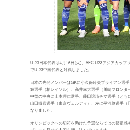
U-23日本代表は4月16日(火)、AFC U23アジアカップ カ
でU-23中国代表と対戦しました。
日本の先発メンバーはGKに小久保玲央ブライアン選手
輝選手（柏レイソル）、高井幸大選手（川崎フロンタ
中盤の中央に山本理仁選手、藤田譲瑠チマ選手（ともに
山田楓喜選手（東京ヴェルディ）、左に平河悠選手（
なりました。
オリンピックへの切符を懸けた予選ならではの緊張感
プレーを見せて中国を押し込んでいきます。