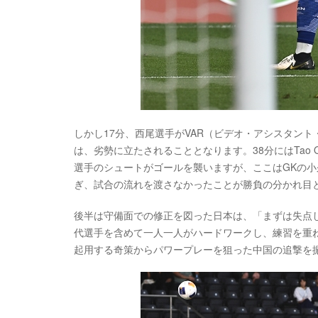
しかし17分、西尾選手がVAR（ビデオ・アシスタン
は、劣勢に立たされることとなります。38分にはTao Qiang
選手のシュートがゴールを襲いますが、ここはGKの
ぎ、試合の流れを渡さなかったことが勝負の分かれ目
後半は守備面での修正を図った日本は、「まずは失点
代選手を含めて一人一人がハードワークし、練習を重
起用する奇策からパワープレーを狙った中国の追撃を振