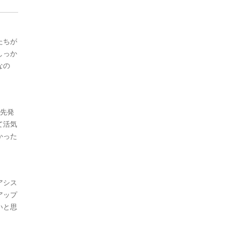
たちが
しっか
なの
に先発
て活気
かった
アシス
アップ
いと思