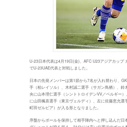
U-23日本代表は4月19日(金)、AFC U23アジアカップ カ
でU-23UAE代表と対戦しました。
日本の先発メンバーは第1節から7名が入れ替わり、G
手（柏レイソル）、木村誠二選手（サガン鳥栖）、鈴
央に山本理仁選手（シントトロイデンVV／ベルギー）、
に山田楓喜選手（東京ヴェルディ）、左に佐藤恵允選
町田ゼルビア）が入る形となりました。
序盤からボールを保持して相手陣内へと押し込んだ日本
グシュートが枠を捉え、21分には高い位置でのボー