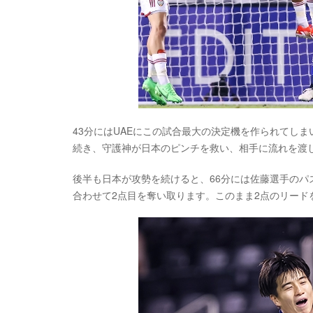
43分にはUAEにこの試合最大の決定機を作られてし
続き、守護神が日本のピンチを救い、相手に流れを渡
後半も日本が攻勢を続けると、66分には佐藤選手の
合わせて2点目を奪い取ります。このまま2点のリード