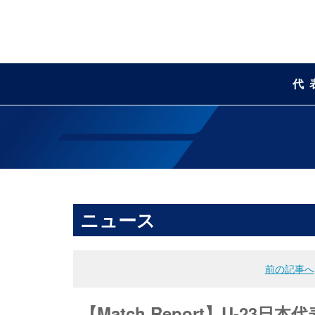
代
ニュース
前の記事へ
【Match Report】U-2