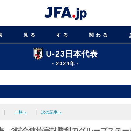
表
見る
する
関わる
U-23日本代表
- 2024年 -
│
一覧へ
│
次の記事へ
3日本代表、2試合連続完封勝利でグループステー