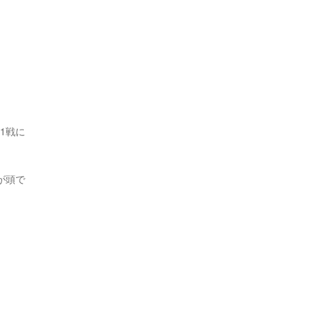
1戦に
が頭で