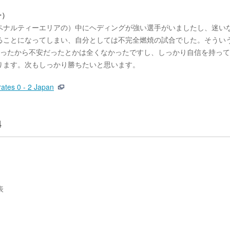
ー）
ペナルティーエリアの）中にヘディングが強い選手がいましたし、迷い
ることになってしまい、自分としては不完全燃焼の試合でした。そうい
わったから不安だったとかは全くなかったですし、しっかり自信を持っ
ります。次もしっかり勝ちたいと思います。
ates 0 - 2 Japan
4
表