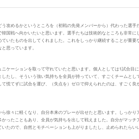
どう攻めるかというところを（初戦の先発メンバーから）代わった選手
で韓国戦へ向かいたいと思います。選手たちは技術的なところも非常に
めていたものを出してくれました。これをしっかり継続することが重要
なと思っています。
ュニケーションを取って守れていたと思います。個人としては1試合目
ましたし、そういう強い気持ちを全員が持っていて、すごくチームとし
して慌てずに試合を運び、（失点を）ゼロで抑えられたのは、すごく良
から徐々に軽くなり、自分本来のプレーが出せたと思います。しっかり
多かったこともあり、全員が気持ちを出して戦えました。自分がマッチ
いていたので、自然とモチベーションも上がりましたし、止められたらい