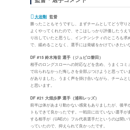
大岩剛
監督
勝ったこともそうですし、まずチームとしてどう守り
よくやってくれたので、そこはしっかり評価したうえ
り出していたと思うし、インテンシティのところも求
で、緩めることなく、選手には発破をかけていきたい
DF #15 鈴木海音 選手（ジュビロ磐田）
相手のロングスローへの対応などを含め、うまくコミ
で出られなかった悔しさを全部ぶつけようと思ってい
がありました。うまく声を掛け合いながら、チームと
と思います。
DF #21 大畑歩夢 選手（浦和レッズ）
前半は体があまり動かない感覚もありましたが、後半
トもできて良かったです。一戦目に出ていない選手が
する相手が（UAEの）フル代表選手だというのは聞
っていたので、抑えられて良かったです。