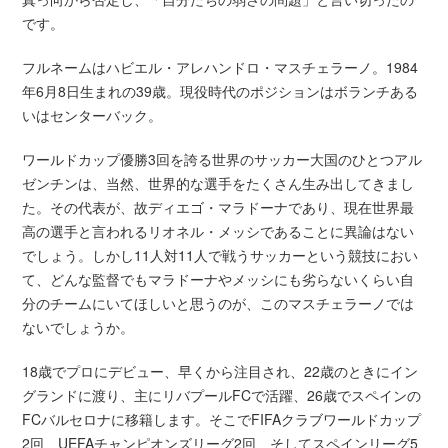
です。
フルネームはハビエル・アレハンドロ・マスチェラーノ。1984
年6月8日生まれの39歳。現役時代のポジションはボランチある
いはセンターバック。
ワールドカップ優勝3回を誇る世界のサッカー大国のひとつアル
ゼンチンは、当然、世界的な選手をたくさん生み出してきまし
た。その代表が、故ディエゴ・マラドーナであり、現在世界最
高の選手と言われるリオネル・メッシであることに異論はない
でしょう。しかし11人対11人で戦うサッカーという競技におい
て、どんな監督でもマラドーナやメッシにも劣らないくらい自
分のチームにいてほしいと思うのが、このマスチェラーノでは
ないでしょうか。
18歳でプロにデビュー、早くから注目され、22歳のときにイン
グランドに渡り、主にリバプールFCで活躍、26歳でスペインの
FCバルセロナに移籍します。そこでFIFAクラブワールドカップ
2回、UEFAチャンピオンズリーグ2回、そしてスペインリーグ5