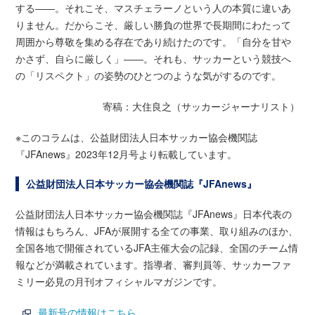
する――。それこそ、マスチェラーノという人の本質に違いあ
りません。だからこそ、厳しい勝負の世界で長期間にわたって
周囲から尊敬を集める存在であり続けたのです。「自分を甘や
かさず、自らに厳しく」――。それも、サッカーという競技へ
の「リスペクト」の姿勢のひとつのような気がするのです。
寄稿：大住良之（サッカージャーナリスト）
※このコラムは、公益財団法人日本サッカー協会機関誌
『JFAnews』2023年12月号より転載しています。
公益財団法人日本サッカー協会機関誌『JFAnews』
公益財団法人日本サッカー協会機関誌『JFAnews』日本代表の
情報はもちろん、JFAが展開する全ての事業、取り組みのほか、
全国各地で開催されているJFA主催大会の記録、全国のチーム情
報などが満載されています。指導者、審判員等、サッカーファ
ミリー必見の月刊オフィシャルマガジンです。
最新号の情報はこちら