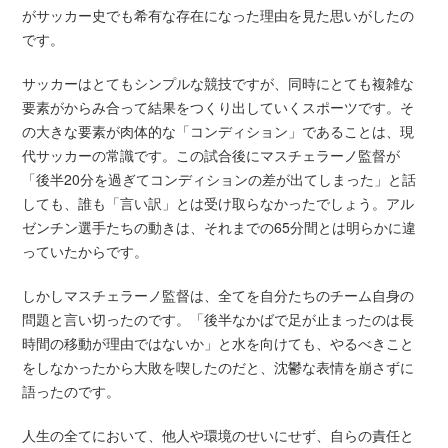
がサッカー史でも希有な存在になった理由を見た思いがしたの
です。
サッカーはとてもシンプルな競技ですが、同時にとても複雑な
要素がからみ合って結果をつくり出していくスポーツです。そ
の大きな要素が肉体的な「コンディション」であることは、現
代サッカーの常識です。この試合後にマスチェラーノ監督が
「後半20分を過ぎてコンディションの差が出てしまった」と話
しても、誰も「言い訳」とは受け取らなかったでしょう。アル
ゼンチン選手たちの動きは、それまでの65分間とは明らかに違
っていたからです。
しかしマスチェラーノ監督は、全てを自分たちのチーム自身の
問題と言い切ったのです。「後半なかばで足が止まったのは長
時間の移動が理由ではないか」と水を向けても、やるべきこと
をしなかったから大敗を喫したのだと、沈鬱な表情を崩さずに
語ったのです。
人生の全てにおいて、他人や環境のせいにせず、自らの責任と