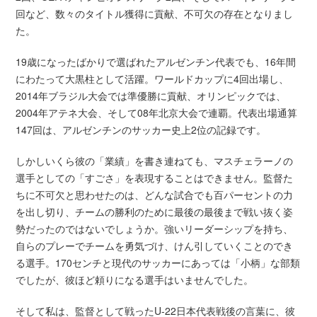
回など、数々のタイトル獲得に貢献、不可欠の存在となりまし
た。
19歳になったばかりで選ばれたアルゼンチン代表でも、16年間
にわたって大黒柱として活躍。ワールドカップに4回出場し、
2014年ブラジル大会では準優勝に貢献、オリンピックでは、
2004年アテネ大会、そして08年北京大会で連覇。代表出場通算
147回は、アルゼンチンのサッカー史上2位の記録です。
しかしいくら彼の「業績」を書き連ねても、マスチェラーノの
選手としての「すごさ」を表現することはできません。監督た
ちに不可欠と思わせたのは、どんな試合でも百パーセントの力
を出し切り、チームの勝利のために最後の最後まで戦い抜く姿
勢だったのではないでしょうか。強いリーダーシップを持ち、
自らのプレーでチームを勇気づけ、けん引していくことのでき
る選手。170センチと現代のサッカーにあっては「小柄」な部類
でしたが、彼ほど頼りになる選手はいませんでした。
そして私は、監督として戦ったU-22日本代表戦後の言葉に、彼