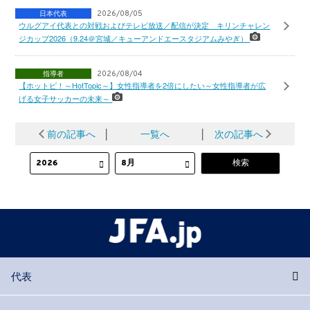
日本代表
2026/08/05
ウルグアイ代表との対戦およびテレビ放送／配信が決定 キリンチャレン
ジカップ2026（9.24＠宮城／キューアンドエースタジアムみやぎ）
指導者
2026/08/04
【ホットピ！～HotTopic～】女性指導者を2倍にしたい～女性指導者が広
げる女子サッカーの未来～
前の記事へ
│
一覧へ
│
次の記事へ
代表