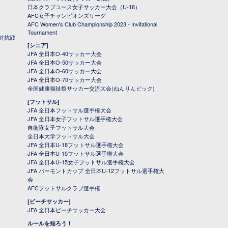
日本クラブユース女子サッカー大会（U-18）
AFC女子チャンピオンズリーグ
AFC Women's Club Championship 2023 - Invitational
Tournament
対抗戦
[シニア]
JFA 全日本O-40サッカー大会
JFA 全日本O-50サッカー大会
JFA 全日本O-60サッカー大会
JFA 全日本O-70サッカー大会
全国健康福祉祭サッカー交流大会(ねんりんピック)
[フットサル]
JFA 全日本フットサル選手権大会
JFA 全日本女子フットサル選手権大会
自衛隊女子フットサル大会
全日本大学フットサル大会
JFA 全日本U-18フットサル選手権大会
JFA 全日本U-15フットサル選手権大会
JFA 全日本U-15女子フットサル選手権大会
JFA バーモントカップ 全日本U-12フットサル選手権大
会
AFCフットサルクラブ選手権
[ビーチサッカー]
JFA 全日本ビーチサッカー大会
ルールを知ろう！