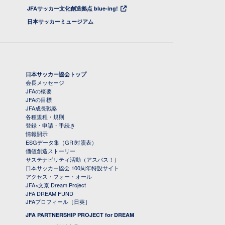
JFAサッカー文化創造拠点 blue-ing!
日本サッカーミュージアム
日本サッカー協会トップ
会長メッセージ
JFAの概要
JFAの目標
JFA成長戦略
各種規程・規則
登録・申請・手続き
情報開示
ESGデータ集（GRI対照表）
価値創造ストーリー
サステナビリティ活動（アスパス！）
日本サッカー協会 100周年特設サイト
アクセス・フォー・オール
JFA×文京 Dream Project
JFA DREAM FUND
JFAプロフィール［日英］
JFA PARTNERSHIP PROJECT for DREAM