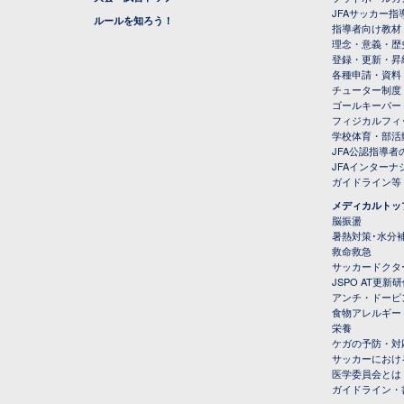
JFAサッカー指導
ルールを知ろう！
指導者向け教材
理念・意義・歴
登録・更新・昇
各種申請・資料
チューター制度
ゴールキーパー
フィジカルフィ
学校体育・部活
JFA公認指導者
JFAインター
ガイドライン等
メディカルトッ
脳振盪
暑熱対策･水分
救命救急
サッカードクタ
JSPO AT更新
アンチ・ドーピ
食物アレルギー
栄養
ケガの予防・対
サッカーにおけ
医学委員会とは
ガイドライン・書