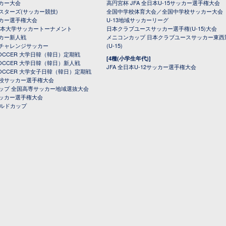
カー大会
高円宮杯 JFA 全日本U-15サッカー選手権大会
スターズ(サッカー競技)
全国中学校体育大会／全国中学校サッカー大会
カー選手権大会
U-13地域サッカーリーグ
日本大学サッカートーナメント
日本クラブユースサッカー選手権(U-15)大会
カー新人戦
メニコンカップ 日本クラブユースサッカー東西
チャレンジサッカー
(U-15)
 SOCCER 大学日韓（韓日）定期戦
[4種(小学生年代)]
 SOCCER 大学日韓（韓日）新人戦
JFA 全日本U-12サッカー選手権大会
 SOCCER 大学女子日韓（韓日）定期戦
校サッカー選手権大会
ップ 全国高専サッカー地域選抜大会
ッカー選手権大会
ールドカップ