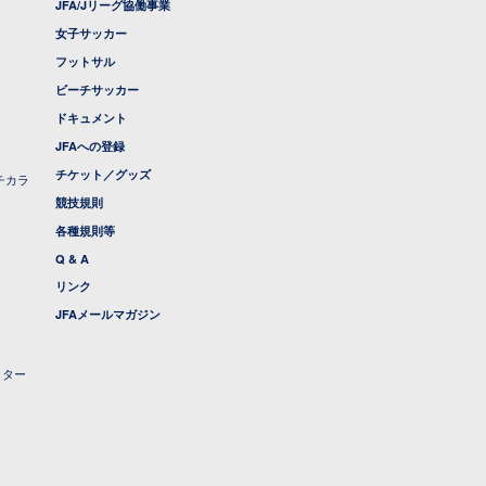
JFA/Jリーグ協働事業
女子サッカー
フットサル
ビーチサッカー
ドキュメント
JFAへの登録
チケット／グッズ
チカラ
競技規則
各種規則等
Q & A
リンク
JFAメールマガジン
クター