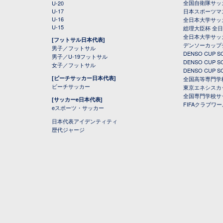
全国自衛隊サッ
U-20
U-17
日本スポーツマ
U-16
全日本大学サッ
U-15
総理大臣杯 全
全日本大学サッ
[フットサル日本代表]
デンソーカップ
男子／フットサル
DENSO CUP
男子／U-19フットサル
DENSO CUP
女子／フットサル
DENSO CUP
[ビーチサッカー日本代表]
全国高等専門学
ビーチサッカー
東京エネシスカ
全国専門学校サ
[サッカーe日本代表]
FIFAクラブワ
eスポーツ・サッカー
日本代表アイデンティティ
歴代ジャージ