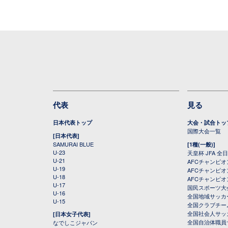
代表
見る
日本代表トップ
大会・試合トッ
国際大会一覧
[日本代表]
SAMURAI BLUE
[1種(一般)]
U-23
天皇杯 JFA 
U-21
AFCチャンピ
U-19
AFCチャンピオン
U-18
AFCチャンピオ
U-17
国民スポーツ大
U-16
全国地域サッカ
U-15
全国クラブチー
全国社会人サッ
[日本女子代表]
全国自治体職員
なでしこジャパン