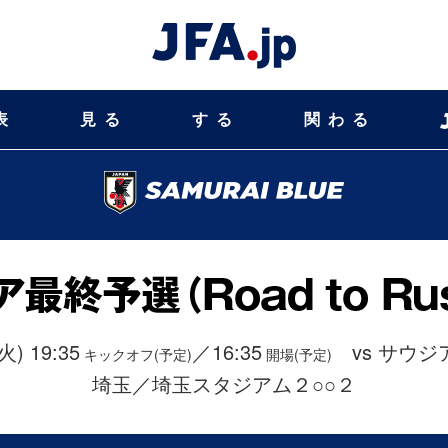
表
見る
する
関わる
火) 19:35
／16:35
vs サウジ
キックオフ(予定)
開場(予定)
埼玉／埼玉スタジアム２○○２