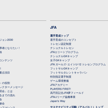
JFA
選手育成トップ
ョン2030
選手育成のコンセプト
トレセン認定制度
導者になりたい！
ナショナルトレセン
格
JFAエリートプログラム
ナショナルGKキャンプ
コンテンツ
女子GKキャンプ
JFA ガールズ･エイトU-12 トレセンプログラム
！
フットサルGKキャンプ
重点項目
フットサルタレントキャラバン
特別指定選手制度
ゲーム環境整備
）の役割
JFAアカデミー
レクターメッセージ
PLAYERS FIRST!
習会」とは
高円宮記念JFA夢フィールド
るまでの流れ
JFA/Jリーグ協働事業
会
Japan's Way
修会
サステナビリティ活動（アスパス！）トップ
ンファレンス