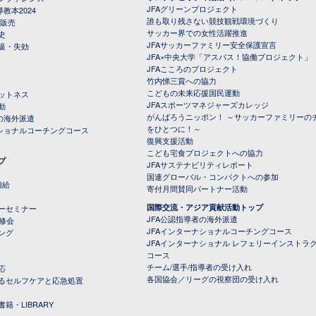
JFAグリーンプロジェクト
教本2024
誰も取り残さない競技観戦環境づくり
 販売
サッカー界での女性活躍推進
史
JFAサッカーファミリー安全保護宣言
級・失効
JFA×中央大学「アスパス！協働プロジェクト」
JFAこころのプロジェクト
竹内悌三賞への協力
こどもの未来応援国民運動
ットネス
JFAスポーツマネジャーズカレッジ
動
がんばろうニッポン！ ～サッカーファミリーの
の海外派遣
をひとつに！～
ナショナルコーチングコース
復興支援活動
こども宅食プロジェクトへの協力
プ
JFAサステナビリティレポート
（PDFファイル）
国連グローバル・コンパクトへの参加
補給
寄付月間賛同パートナー活動
国際交流・アジア貢献活動トップ
ーセミナー
JFA公認指導者の海外派遣
研修会
JFAインターナショナルコーチングコース
ング
JFAインターナショナル レフェリーインストラ
コース
チーム/選手/指導者の受け入れ
応
各国協会／リーグの視察団の受け入れ
るセルフケアと応急処置
籍・LIBRARY