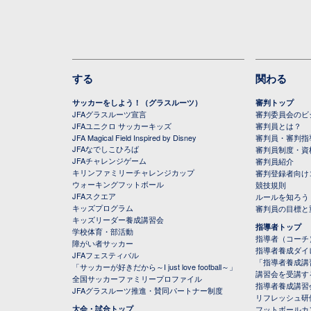
する
関わる
サッカーをしよう！（グラスルーツ）
審判トップ
JFAグラスルーツ宣言
審判委員会のビジ
JFAユニクロ サッカーキッズ
審判員とは？
JFA Magical Field Inspired by Disney
審判員・審判指
JFAなでしこひろば
審判員制度・資
JFAチャレンジゲーム
審判員紹介
キリンファミリーチャレンジカップ
審判登録者向け
ウォーキングフットボール
競技規則
JFAスクエア
ルールを知ろう
キッズプログラム
審判員の目標と
キッズリーダー養成講習会
指導者トップ
学校体育・部活動
指導者（コーチ
障がい者サッカー
指導者養成ダイ
JFAフェスティバル
「指導者養成講
「サッカーが好きだから～I just love football～」
講習会を受講す
全国サッカーファミリープロファイル
指導者養成講習
JFAグラスルーツ推進・賛同パートナー制度
リフレッシュ研
大会・試合トップ
フットボールカ