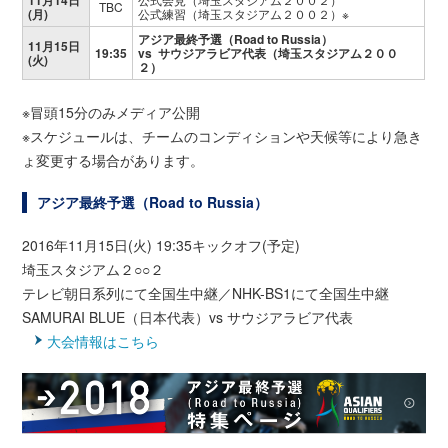
TBC
(月)
公式練習（埼玉スタジアム２００２）※
アジア最終予選（Road to Russia）
11月15日
19:35
vs サウジアラビア代表（埼玉スタジアム２００
(火)
２）
※冒頭15分のみメディア公開
※スケジュールは、チームのコンディションや天候等により急き
ょ変更する場合があります。
アジア最終予選（Road to Russia）
2016年11月15日(火) 19:35キックオフ(予定)
埼玉スタジアム２○○２
テレビ朝日系列にて全国生中継／NHK-BS1にて全国生中継
SAMURAI BLUE（日本代表）vs サウジアラビア代表
大会情報はこちら