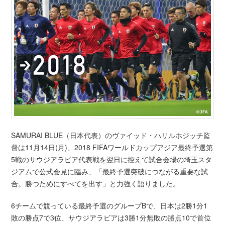
SAMURAI BLUE（日本代表）のヴァイッド・ハリルホジッチ監
督は11月14日(月)、2018 FIFAワールドカップアジア最終予選第
5戦のサウジアラビア代表戦を翌日に控えて試合会場の埼玉スタ
ジアムで公式会見に臨み、「最終予選突破につながる重要な試
合。勝つためにすべてを出す」と力強く語りました。
6チームで競っている最終予選のグループBで、日本は2勝1分1
敗の勝点7で3位、サウジアラビアは3勝1分無敗の勝点10で首位