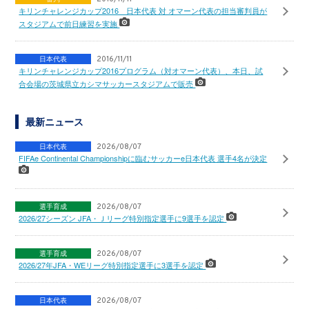
キリンチャレンジカップ2016 日本代表 対 オマーン代表の担当審判員が
スタジアムで前日練習を実施
日本代表
2016/11/11
キリンチャレンジカップ2016プログラム（対オマーン代表）、本日、試
合会場の茨城県立カシマサッカースタジアムで販売
最新ニュース
日本代表
2026/08/07
FIFAe Continental Championshipに臨むサッカーe日本代表 選手4名が決定
選手育成
2026/08/07
2026/27シーズン JFA・Ｊリーグ特別指定選手に9選手を認定
選手育成
2026/08/07
2026/27年JFA・WEリーグ特別指定選手に3選手を認定
日本代表
2026/08/07