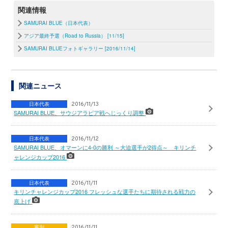
関連情報
SAMURAI BLUE（日本代表）
アジア最終予選（Road to Russia） [11/15]
SAMURAI BLUEフォトギャラリー [2016/11/14]
関連ニュース
日本代表
2016/11/13
SAMURAI BLUE、サウジアラビア戦へじっくり調整
日本代表
2016/11/12
SAMURAI BLUE、オマーンに4-0の勝利 ～大迫選手が2得点～ キリンチ
ャレンジカップ2016
日本代表
2016/11/11
キリンチャレンジカップ2016 フレッシュな選手たちに期待される戦力の
底上げ
審判
2016/11/11