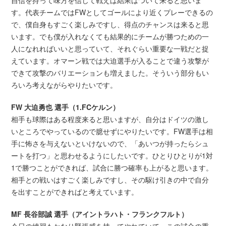
自信を持って味方を信じて戦えば結果はついて来ると思いま
す。代表チームではFWとしてゴールにより近くプレーできるの
で、僕自身もすごく楽しみですし、得点のチャンスは来ると思
います。でも僕が入れなくても結果的にチームが勝つための一
人になれればいいと思っていて、それぐらい重要な一戦だと捉
えています。オマーン戦では大迫選手が入ることで違う攻撃が
できて攻撃のバリエーションも増えました。そういう部分もい
ろいろ考えながらやりたいです。
FW 大迫勇也 選手（1.FCケルン）
相手も球際はある程度来ると思いますが、自分はドイツの激し
いところでやっているので臆せずにやりたいです。FW選手は相
手に怖さを与えないといけないので、「あいつが持ったらシュ
ートを打つ」と思わせるようにしたいです。ひとりひとりが1対
1で勝つことができれば、試合に勝つ確率も上がると思います。
相手との戦いはすごく楽しみですし、その駆け引きの中で自分
を出すことができればと考えています。
MF 長谷部誠 選手（アイントラハト・フランクフルト）