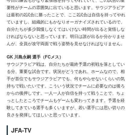
今日の練習もかなり緊張感を持ってやれていて、この試合の重
要性がチームの雰囲気に出ていると思います。サウジアラビア
は最初の2試合に勝ったことで、ここ2試合は自信を持ってやれ
ていますし、組織的にもかなりオーガナイズされているので、
自分たちが多少我慢しなくてはいけない時間が出ると覚悟しな
ければならないと思っています。明日は誰が出るか分かりませ
んが、全員が攻守両面で戦う姿勢を見せなければなりません。
GK 川島永嗣 選手（FCメス）
サウジアラビア戦は、自分たちが最終予選の初戦を落としてい
る分、重要な試合です。状況がどうであれ、ホームなので、相
手が首位でもサウジアラビアでも、何もやらせないくらいの気
持ちで戦いたいです。こういう状況でチームに必要なのは後ろ
からの後押しです。一人一人が自信を持って戦うことで、ちょ
っとしたところでチームもゲームも変わってきます。予選を経
験してきている選手も多くいますが、若い選手には思い切りの
良さを発揮してほしいと思っています。
JFA-TV