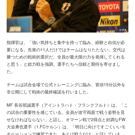
指揮官は、「強い気持ちと集中を持って臨み、経験と自信が必
要になる。先発の11人だけではチームはなりたたない。交代は
勝つための戦術的選択だ。全員が最大限の力を発揮してくれる
と思う」と総力戦を強調。選手たちへ信頼と期待を寄せまし
た。
チームは試合会場で公式トレーニングに臨み、冒頭15分以外を
非公開にして戦術の最終確認を行いました。
MF 長谷部誠選手（アイントラハト・フランクフルト）は、「こ
の試合の重要性を感じている。全員が攻守両面で戦う姿勢を見
せなければならない」と話し、オマーン戦で2得点と好調なFW
大迫勇也選手（1.FCケルン）は、「明日に向けてすごくいいモ
チベーションで練習できた。あとは戦うだけ」と話していま