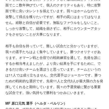
面でここ数年伸びていて、個人のクオリティもあり、特に攻撃
面で常に良いタレントを揃えています。我々はホームなので、
攻撃して得点を獲りたいですが、相手の罠にはまってはなりま
せん。経験と自信が必要です。無駄なファウルをしないこと。
しっかり攻撃して、組織を崩さずに、相手にカウンターアタッ
クをさせないことが大事になります。
相手も自信を持っていて、難しい試合だと分かっていますが、
我々の選手たちはよく集中していますし、勝つクオリティがあ
ります。オマーン戦と合宿での戦術練習を通して、先発を誰に
するか相当考えましたが、より良い結果を手にするために、で
きるだけ良いチームを選ぼうと思っています。チームというの
は11人では成り立ちません。交代選手はジョーカーです。勝つ
ための戦術的な選択です。先発11人と交代3人が最大限の力を発
揮してくれると期待しています。我々の予選突破に繋がる重要
な試合です。強い気持ちで勝利をつかみにいきます。
MF 原口元気 選手（ヘルタ・ベルリン）