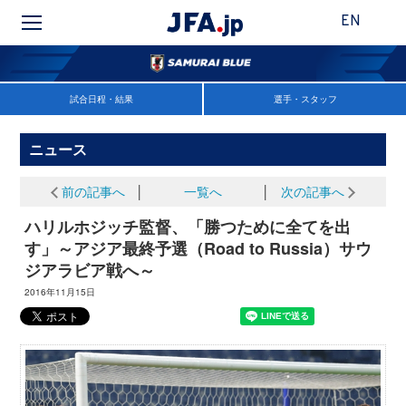
EN
試合日程・結果
選手・スタッフ
ニュース
前の記事へ
│
一覧へ
│
次の記事へ
ハリルホジッチ監督、「勝つために全てを出
す」～アジア最終予選（Road to Russia）サウ
ジアラビア戦へ～
2016年11月15日