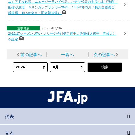
エクアドル代表、ニュージーランド代表、パナマ代表の参加および放送／
配信が決定 キリンカップサッカー2026（10.1＠神奈川／横浜国際総合
競技場、10.5＠東京／国立競技場）
選手育成
2026/08/06
2026/27シーズン JFA・Ｊリーグ特別指定選手に佐藤柚太選手（専修大）
を認定
前の記事へ
│
一覧へ
│
次の記事へ
代表
見る