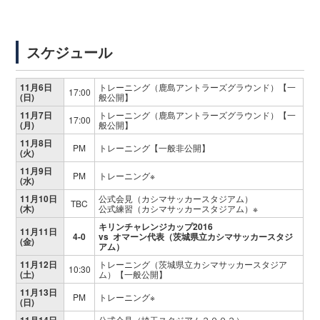
スケジュール
11月6日
トレーニング（鹿島アントラーズグラウンド）【一
17:00
(日)
般公開】
11月7日
トレーニング（鹿島アントラーズグラウンド）【一
17:00
(月)
般公開】
11月8日
PM
トレーニング【一般非公開】
(火)
11月9日
PM
トレーニング※
(水)
11月10日
公式会見（カシマサッカースタジアム）
TBC
(木)
公式練習（カシマサッカースタジアム）※
キリンチャレンジカップ2016
11月11日
4-0
vs オマーン代表（茨城県立カシマサッカースタジ
(金)
アム）
11月12日
トレーニング（茨城県立カシマサッカースタジア
10:30
(土)
ム）【一般公開】
11月13日
PM
トレーニング※
(日)
11月14日
公式会見（埼玉スタジアム２００２）