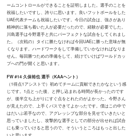
ームコントロールができることを証明しました。選手のことを
祝福したいですし、誇りに思います。良いフットボールをした
UAE代表チームも祝福したいです。今日の試合は、強さがあり
精神的に落ち着いた人が必要だったので、経験が必要でした。
川島選手は今野選手と共にパーフェクトな試合をしてくれまし
た。（次戦の）タイに勝たなければ今回UAEに勝った意味が無
くなります。ハードワークをして準備していかなければなりま
せん。毎回勝つための準備をして、続けていけばワールドカッ
プへの門が開くと思います。
FW #14 久保裕也 選手（KAAヘント）
（1得点1アシストで）初めてチームに貢献できたかなという感
じです。1点とった後、と押し込まれる時間が長かったのです
が、後半立ち上がりにすぐ点をとれたのがよかった。今野さん
が見えたので、上手くパスできてよかったです。僕はこの中で
はだいぶ若手なので、アグレッシブな部分を見せていきたいと
思っていましたし、攻撃的な選手としての部分が出せれば試合
にも乗っていけると思うので、そういうところはもっと出した
いと思います。