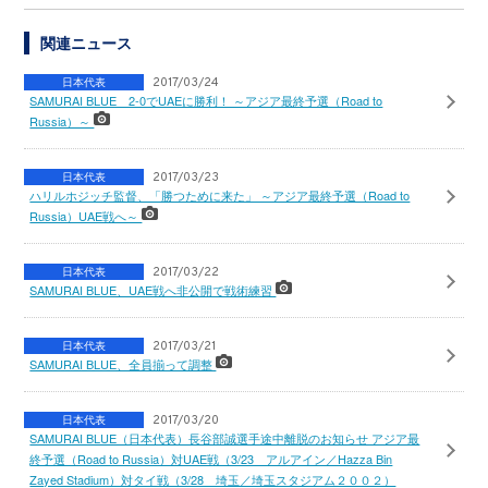
関連ニュース
日本代表
2017/03/24
SAMURAI BLUE 2‐0でUAEに勝利！ ～アジア最終予選（Road to
Russia）～
日本代表
2017/03/23
ハリルホジッチ監督、「勝つために来た」 ～アジア最終予選（Road to
Russia）UAE戦へ～
日本代表
2017/03/22
SAMURAI BLUE、UAE戦へ非公開で戦術練習
日本代表
2017/03/21
SAMURAI BLUE、全員揃って調整
日本代表
2017/03/20
SAMURAI BLUE（日本代表）長谷部誠選手途中離脱のお知らせ アジア最
終予選（Road to Russia）対UAE戦（3/23 アルアイン／Hazza Bin
Zayed Stadium）対タイ戦（3/28 埼玉／埼玉スタジアム２００２）