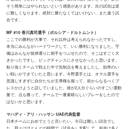
そう簡単にはやられないという感覚があります。次の試合は逆
に難しくなります。絶対に勝たなくてはいけない、また違う試
合です。
MF #10 香川真司選手（ボルシア・ドルトムント）
ここでの勝利が大事で、それ以外は考えられなかったですし、
本当にみんながハードワークして、いい勝利になりました。守
備はみんなが規律通りに相手をつぶせたので、そこはすごく大
きかったですし、ビッグチャンスにさせなかったと思います。
粘り強くチームで戦えた中で先制点を奪えましたし、効率のい
い戦いができていたと思います。今野選手とは、オマル選手を
意識しすぎずに自分たちが主導権を握って、前からなるべくプ
レスかけようと話していました。彼が2人分ぐらいのすごい運動
量で、点も獲って、チームで一番素晴らしいプレーをしたので
はないかと思います。
マハディ・アリ・ハッサン UAE代表監督
日本チームにおめでとうと言いたい。今日は難しい試合でし
た。我々はほとんどの時間で（試合を）支配して、前半は多く