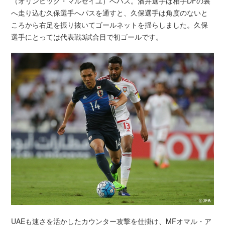
（オリンピック・マルセイユ）へパス。酒井選手は相手DFの裏
へ走り込む久保選手へパスを通すと、久保選手は角度のないと
ころから右足を振り抜いてゴールネットを揺らしました。久保
選手にとっては代表戦3試合目で初ゴールです。
UAEも速さを活かしたカウンター攻撃を仕掛け、MFオマル・ア