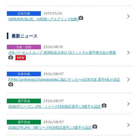
日本代表
2017/03/20
SAMURAI BLUE、UAE戦へアルアインで始動
最新ニュース
大会・試合
2026/08/10
JFA バーモントカップ 第36回全日本U-12フットサル選手権大会が開幕
日本代表
2026/08/07
FIFAe Continental Championshipに臨むサッカーe日本代表 選手4名が決定
選手育成
2026/08/07
2026/27シーズン JFA・Ｊリーグ特別指定選手に9選手を認定
選手育成
2026/08/07
2026/27年JFA・WEリーグ特別指定選手に3選手を認定