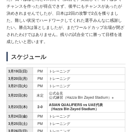
チャンスを作ったが得点できず、後半にもチャンスがあったが
決めきれませんでしたが、日本は2回の攻撃で2点を獲りまし
た。難しい状況でハードワークしてくれた選手みんなに感謝し
たい。勝点3は落としましたが、まだワールドカップ出場が閉ざ
されたわけではありません。残りの試合全てに勝って目標を達
成したいと思います。
スケジュール
3月19日(日)
PM
トレーニング
3月20日(月)
PM
トレーニング
3月21日(火)
PM
トレーニング
公式会見
3月22日(水)
未定
公式練習（Hazza Bin Zayed Stadium）※
ASIAN QUALIFIERS vs UAE代表
3月23日(木)
2-0
（Hazza Bin Zayed Stadium）
3月24日(金)
PM
トレーニング
3月25日(土)
PM
トレーニング
3月26日(日)
PM
トレーニング