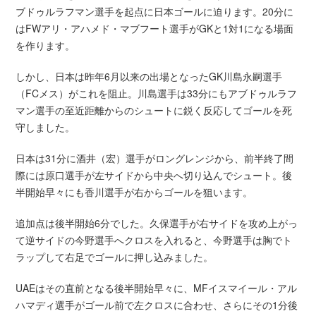
ブドゥルラフマン選手を起点に日本ゴールに迫ります。20分に
はFWアリ・アハメド・マブフート選手がGKと1対1になる場面
を作ります。
しかし、日本は昨年6月以来の出場となったGK川島永嗣選手
（FCメス）がこれを阻止。川島選手は33分にもアブドゥルラフ
マン選手の至近距離からのシュートに鋭く反応してゴールを死
守しました。
日本は31分に酒井（宏）選手がロングレンジから、前半終了間
際には原口選手が左サイドから中央へ切り込んでシュート。後
半開始早々にも香川選手が右からゴールを狙います。
追加点は後半開始6分でした。久保選手が右サイドを攻め上がっ
て逆サイドの今野選手へクロスを入れると、今野選手は胸でト
ラップして右足でゴールに押し込みました。
UAEはその直前となる後半開始早々に、MFイスマイール・アル
ハマディ選手がゴール前で左クロスに合わせ、さらにその1分後