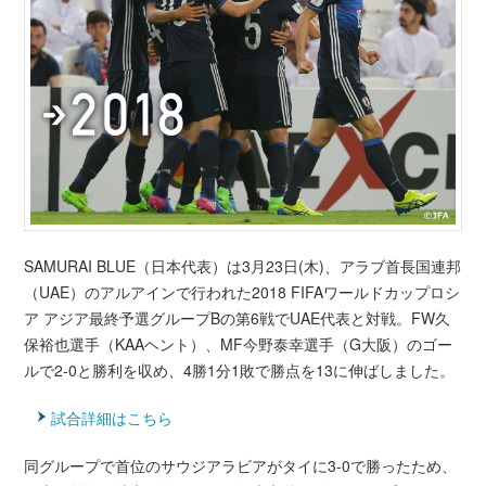
SAMURAI BLUE（日本代表）は3月23日(木)、アラブ首長国連邦
（UAE）のアルアインで行われた2018 FIFAワールドカップロシ
ア アジア最終予選グループBの第6戦でUAE代表と対戦。FW久
保裕也選手（KAAヘント）、MF今野泰幸選手（G大阪）のゴー
ルで2-0と勝利を収め、4勝1分1敗で勝点を13に伸ばしました。
試合詳細はこちら
同グループで首位のサウジアラビアがタイに3-0で勝ったため、