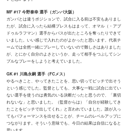
MF #17 今野泰幸 選手（ガンバ大阪）
ガンバとは違うポジションで、試合に入る前は不安もありまし
たが、試合に入ったら結構プレスもはまって、オマル（・アブ
ドゥルラフマン）選手からパスが出たところを奪ったりできて
いました。いい感じで入れたのがよかったと思います。代表チ
ームでは全然一緒にプレーしていないので難しさはありました
が、とにかく自分のよさというか、走って相手をつぶしてシン
プルなプレーをしようと考えていました。
GK #1 川島永嗣 選手（FCメス）
やるべきこと、やってきたことを、思い切ってピッチで出そう
という感じでした。監督としても、大事な一戦に試合に出てい
ない選手を使うのは勇気のいる決断だったと思うので、「裏切
れないな」と思いました。（監督からは）「自分が経験してき
たことをピッチで出してくれ」と言われていました。誰が入っ
てもパフォーマンスを出せることが、チームのレベルアップに
つながります。そういう意味でも、今日の結果は自信になると
思います。