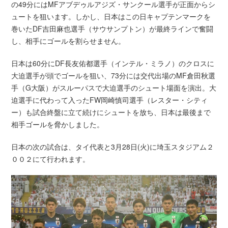
の49分にはMFアブデゥルアジズ・サンクール選手が正面からシ
ュートを狙います。しかし、日本はこの日キャプテンマークを
巻いたDF吉田麻也選手（サウサンプトン）が最終ラインで奮闘
し、相手にゴールを割らせません。
日本は60分にDF長友佑都選手（インテル・ミラノ）のクロスに
大迫選手が頭でゴールを狙い、73分には交代出場のMF倉田秋選
手（G大阪）がスルーパスで大迫選手のシュート場面を演出。大
迫選手に代わって入ったFW岡崎慎司選手（レスター・シティ
ー）も試合終盤に立て続けにシュートを放ち、日本は最後まで
相手ゴールを脅かしました。
日本の次の試合は、タイ代表と3月28日(火)に埼玉スタジアム２
００２にて行われます。