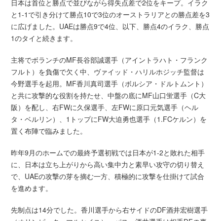
日本は首位と勝点で並びながら得失点差で2位をキープ。イラク
と1-1で引き分けて勝点10で3位のオーストラリアとの勝点差を3
に広げました。UAEは勝点9で4位、以下、勝点4のイラク、勝点
1のタイと続きます。
主将でボランチのMF長谷部誠選手（アイントラハト・フランク
フルト）を負傷で欠く中、ヴァイッド・ハリルホジッチ監督は
今野選手を起用。MF香川真司選手（ボルシア・ドルトムント）
と共に攻撃的な役割を持たせ、中盤の底にMF山口蛍選手（C大
阪）を配し、右FWに久保選手、左FWに原口元気選手（ヘル
タ・ベルリン）、1トップにFW大迫勇也選手（1.FCケルン）を
置く布陣で臨みました。
昨年9月のホームでの最終予選初戦では日本が1-2と敗れた相手
に、日本は立ち上がりから高い集中力と素早い攻守の切り替え
で、UAEの攻撃の芽を摘む一方、積極的に攻撃を仕掛けて試合
を進めます。
先制点は14分でした。香川選手から右サイドのDF酒井宏樹選手