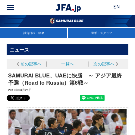
EN
試合日程・結果
選手・スタッフ
ニュース
前の記事へ
│
一覧へ
│
次の記事へ
SAMURAI BLUE、UAEに快勝 ～ アジア最終
予選（Road to Russia）第6戦～
2017年03月24日