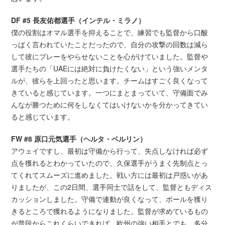
DF #5 長友佑都選手（インテル・ミラノ）
僕の役割はオマル選手を抑えることで、練習でも監督から口酸
っぱく言われていたことだったので、自分の攻撃の回数は減ら
して彼にプレーをやらせないことを心がけていました。監督や
選手たちの「UAEには絶対に負けたくない」という強いメンタ
ルが、彼らを上回ったと思います。チームはすごく良くなって
きていると感じています。一つにまとまっていて、守備面でみ
んなが勝つために何をしなくてはいけないかを分かってきてい
ると感じています。
FW #8 原口元気選手（ヘルタ・ベルリン）
アウェイですし、最初は守備から行って、失点しなければ必ず
点を獲れるとわかっていたので、久保選手がうまく先制点とっ
てくれてスムーズに進めました。戦い方には最初は戸惑いがあ
りましたが、この2日間、選手同士で話をして、監督ともディス
カッションしました。守備で連動が良くなって、ボールを獲り
きるところで獲れるようになりました。監督が求めているもの
が普段からこれくらいできれば、欧州の強い相手とでも、多分